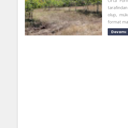
Orta Form
tarafında
olup, müke
format mak
Devamı