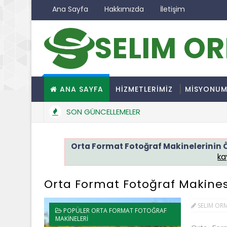
Ana Sayfa
Hakkımızda
İletişim
SELIM O
ANA SAYFA
HİZMETLERİMİZ
MİSYONU
SON GÜNCELLEMELER
Orta Format Fotoğraf Makinelerinin Ö
ka
Orta Format Fotoğraf Makine
SELIM OR
POPÜLER ORTA FORMAT FOTOĞRAF
MAKINELERI