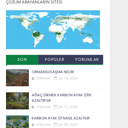
ÇÖZÜM ARAYANLARIN SİTESİ
SON
POPÜLER
YORUMLAR
EKLENENLER
YAYINLAR
ORMANSIZLAŞMA NEDİR
Unknown
Jan 14, 2026
AĞAÇ DİKMEK KARBON AYAK İZİNİ
AZALTIR MI
Unknown
Jan 11, 2026
KARBON AYAK İZİ NASIL AZALTILIR
Unknown
Jan 08, 2026