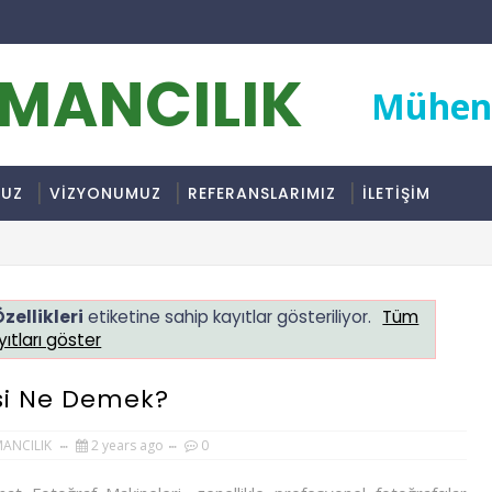
RMANCILIK
Mühend
MUZ
VİZYONUMUZ
REFERANSLARIMIZ
İLETİŞİM
zellikleri
etiketine sahip kayıtlar gösteriliyor.
Tüm
yıtları göster
si Ne Demek?
MANCILIK
2 years ago
0