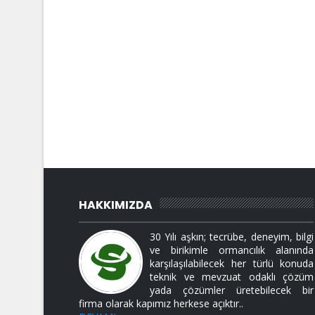
HAKKIMIZDA
30 Yılı aşkın; tecrübe, deneyim, bilgi
ve birikimle ormancılık alanında
karşılaşılabilecek her türlü konuda
teknik ve mevzuat odaklı çözüm
yada çözümler üretebilecek bir
firma olarak kapımız herkese açıktır..