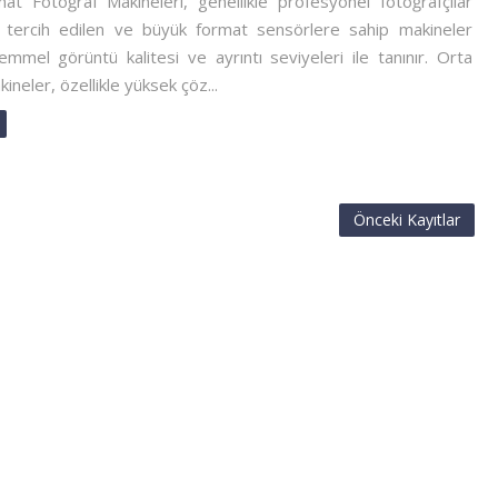
at Fotoğraf Makineleri, genellikle profesyonel fotoğrafçılar
n tercih edilen ve büyük format sensörlere sahip makineler
mmel görüntü kalitesi ve ayrıntı seviyeleri ile tanınır. Orta
ineler, özellikle yüksek çöz...
Önceki Kayıtlar