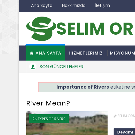
Ana Sayfa
Hakkımızda
İletişim
SELIM O
ANA SAYFA
HİZMETLERİMİZ
MİSYONU
SON GÜNCELLEMELER
Importance of Rivers
etiketine sa
River Mean?
SELIM OR
TYPES OF RIVERS
Devamı