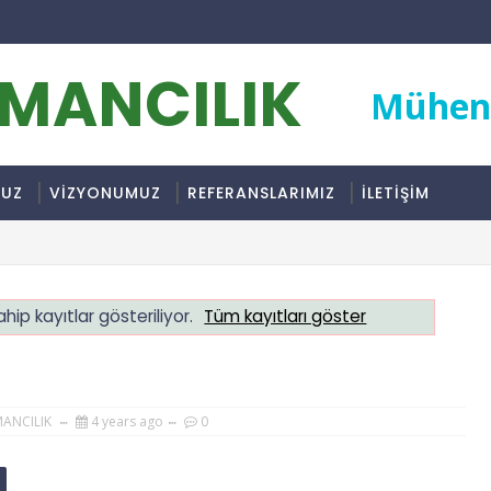
RMANCILIK
Mühend
MUZ
VİZYONUMUZ
REFERANSLARIMIZ
İLETİŞİM
hip kayıtlar gösteriliyor.
Tüm kayıtları göster
MANCILIK
4 years ago
0