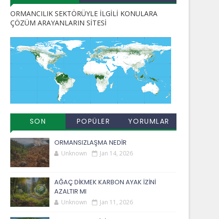
ORMANCILIK SEKTÖRÜYLE İLGİLİ KONULARA
ÇÖZÜM ARAYANLARIN SİTESİ
SON
POPÜLER
YORUMLAR
EKLENENLER
YAYINLAR
ORMANSIZLAŞMA NEDİR
Unknown
Jan 14, 2026
AĞAÇ DİKMEK KARBON AYAK İZİNİ
AZALTIR MI
Unknown
Jan 11, 2026