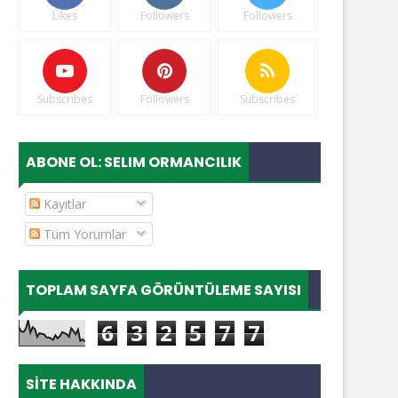
Likes
Followers
Followers
Subscribes
Followers
Subscribes
ABONE OL: SELIM ORMANCILIK
Kayıtlar
Tüm Yorumlar
TOPLAM SAYFA GÖRÜNTÜLEME SAYISI
6
3
2
5
7
7
SITE HAKKINDA