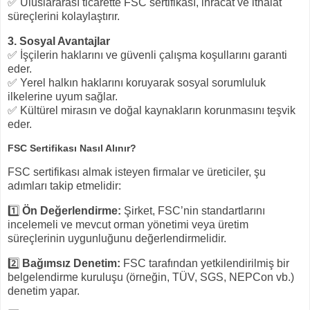
✅ Uluslararası ticarette FSC sertifikası, ihracat ve ithalat
süreçlerini kolaylaştırır.
3. Sosyal Avantajlar
✅ İşçilerin haklarını ve güvenli çalışma koşullarını garanti
eder.
✅ Yerel halkın haklarını koruyarak sosyal sorumluluk
ilkelerine uyum sağlar.
✅ Kültürel mirasın ve doğal kaynakların korunmasını teşvik
eder.
FSC Sertifikası Nasıl Alınır?
FSC sertifikası almak isteyen firmalar ve üreticiler, şu
adımları takip etmelidir:
1️⃣
Ön Değerlendirme:
Şirket, FSC’nin standartlarını
incelemeli ve mevcut orman yönetimi veya üretim
süreçlerinin uygunluğunu değerlendirmelidir.
2️⃣
Bağımsız Denetim:
FSC tarafından yetkilendirilmiş bir
belgelendirme kuruluşu (örneğin, TÜV, SGS, NEPCon vb.)
denetim yapar.