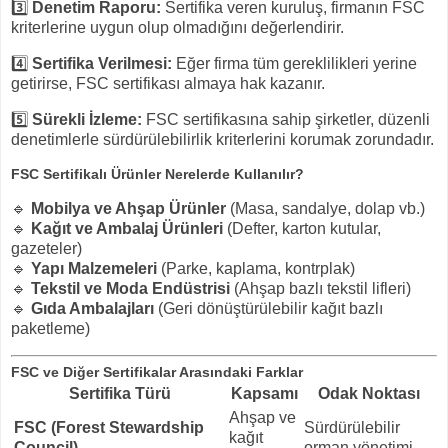
3️⃣
Denetim Raporu:
Sertifika veren kuruluş, firmanın FSC
kriterlerine uygun olup olmadığını değerlendirir.
4️⃣
Sertifika Verilmesi:
Eğer firma tüm gereklilikleri yerine
getirirse, FSC sertifikası almaya hak kazanır.
5️⃣
Sürekli İzleme:
FSC sertifikasına sahip şirketler, düzenli
denetimlerle sürdürülebilirlik kriterlerini korumak zorundadır.
FSC Sertifikalı Ürünler Nerelerde Kullanılır?
🔹
Mobilya ve Ahşap Ürünler
(Masa, sandalye, dolap vb.)
🔹
Kağıt ve Ambalaj Ürünleri
(Defter, karton kutular,
gazeteler)
🔹
Yapı Malzemeleri
(Parke, kaplama, kontrplak)
🔹
Tekstil ve Moda Endüstrisi
(Ahşap bazlı tekstil lifleri)
🔹
Gıda Ambalajları
(Geri dönüştürülebilir kağıt bazlı
paketleme)
FSC ve Diğer Sertifikalar Arasındaki Farklar
Sertifika Türü
Kapsamı
Odak Noktası
Ahşap ve
FSC (Forest Stewardship
Sürdürülebilir
kağıt
Council)
orman yönetimi