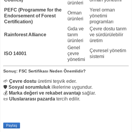
ürünleri
PEFC (Programme for the
Yerel orman
Orman
Endorsement of Forest
yönetimi
ürünleri
Certification)
programları
Gıda ve
Çevre dostu tarım
Rainforest Alliance
tarım
ve sürdürülebilir
ürünleri
üretim
Genel
Çevresel yönetim
ISO 14001
çevre
sistemi
yönetimi
Sonuç: FSC Sertifikası Neden Önemlidir?
🌱
Çevre dostu
üretimi teşvik eder.
🛡
Sosyal sorumluluk
ilkelerine uygundur.
💰
Marka değeri ve rekabet avantajı
sağlar.
📜
Uluslararası pazarda
tercih edilir.
Paylaş