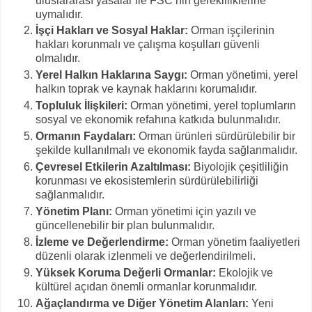
uluslararası yasalar ile FSC’nin gerekliliklerine
uymalıdır.
İşçi Hakları ve Sosyal Haklar:
Orman işçilerinin
hakları korunmalı ve çalışma koşulları güvenli
olmalıdır.
Yerel Halkın Haklarına Saygı:
Orman yönetimi, yerel
halkın toprak ve kaynak haklarını korumalıdır.
Topluluk İlişkileri:
Orman yönetimi, yerel toplumların
sosyal ve ekonomik refahına katkıda bulunmalıdır.
Ormanın Faydaları:
Orman ürünleri sürdürülebilir bir
şekilde kullanılmalı ve ekonomik fayda sağlanmalıdır.
Çevresel Etkilerin Azaltılması:
Biyolojik çeşitliliğin
korunması ve ekosistemlerin sürdürülebilirliği
sağlanmalıdır.
Yönetim Planı:
Orman yönetimi için yazılı ve
güncellenebilir bir plan bulunmalıdır.
İzleme ve Değerlendirme:
Orman yönetim faaliyetleri
düzenli olarak izlenmeli ve değerlendirilmeli.
Yüksek Koruma Değerli Ormanlar:
Ekolojik ve
kültürel açıdan önemli ormanlar korunmalıdır.
Ağaçlandırma ve Diğer Yönetim Alanları:
Yeni