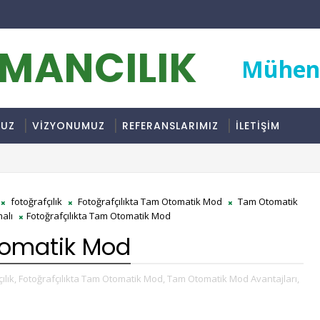
RMANCILIK
Mühend
MUZ
VİZYONUMUZ
REFERANSLARIMIZ
İLETİŞİM
fotoğrafçılık
Fotoğrafçılıkta Tam Otomatik Mod
Tam Otomatik
alı
Fotoğrafçılıkta Tam Otomatik Mod
tomatik Mod
ılık,
Fotoğrafçılıkta Tam Otomatik Mod,
Tam Otomatik Mod Avantajları,