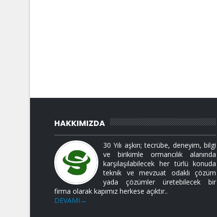
HAKKIMIZDA
30 Yılı aşkın; tecrübe, deneyim, bilgi
ve birikimle ormancılık alanında
karşılaşılabilecek her türlü konuda
teknik ve mevzuat odaklı çözüm
yada çözümler üretebilecek bir
firma olarak kapımız herkese açıktır..
DEVAMI→