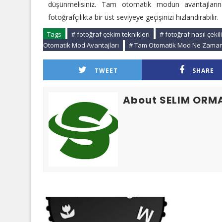
düşünmelisiniz. Tam otomatik modun avantajlarınd
fotoğrafçılıkta bir üst seviyeye geçişinizi hızlandırabilir.
Tags
# fotoğraf çekim teknikleri
# fotoğraf nasıl çekili
Otomatik Mod Avantajları
# Tam Otomatik Mod Ne Zaman 
TWEET
SHARE
About SELIM ORM