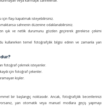
 olunmayan veya karmaşık sahnelerde.
için flaşı kapatmak isteyebilirsiniz.
aşmaktansa sahnenin düzenine odaklanabilirsiniz.
ızın ışık ve netlik durumunu gözden geçirerek gerekirse çekimi
 kullanırken temel fotoğrafçılık bilgisi edinin ve zamanla yarı
ndur?
an fotoğraf çekmek isteyenler.
kaydı için fotoğraf çekenler.
ıramayan kişiler.
l bir başlangıç noktasıdır. Ancak, fotoğrafçılık becerilerinizi
tiyorsanız, yarı otomatik veya manuel modlara geçiş yapmayı