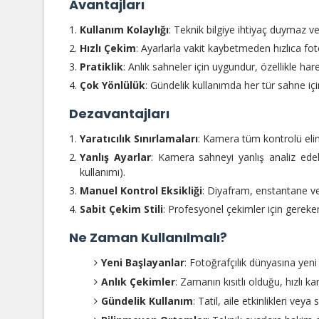
Avantajları
Kullanım Kolaylığı
: Teknik bilgiye ihtiyaç duymaz ve 
Hızlı Çekim
: Ayarlarla vakit kaybetmeden hızlıca foto
Pratiklik
: Anlık sahneler için uygundur, özellikle har
Çok Yönlülük
: Gündelik kullanımda her tür sahne iç
Dezavantajları
Yaratıcılık Sınırlamaları
: Kamera tüm kontrolü elin
Yanlış Ayarlar
: Kamera sahneyi yanlış analiz edeb
kullanımı).
Manuel Kontrol Eksikliği
: Diyafram, enstantane ve
Sabit Çekim Stili
: Profesyonel çekimler için gereke
Ne Zaman Kullanılmalı?
Yeni Başlayanlar
: Fotoğrafçılık dünyasına yeni 
Anlık Çekimler
: Zamanın kısıtlı olduğu, hızlı 
Gündelik Kullanım
: Tatil, aile etkinlikleri vey