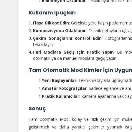
Bilinmeyen Ortamlar
: Teknik ayarlara hakim
Kullanım İpuçları
Flaşa Dikkat Edin
: Gereksiz yere flaşın patlamaması 
Kompozisyona Odaklanın
: Teknik detaylarla uğr
Çekim Sonuçlarını Kontrol Edin
: Fotoğrafların
tekrarlayın.
İleri Modlara Geçiş İçin Pratik Yapın
: Bu modu
otomatik ya da manuel modlara geçiş yapın.
Tam Otomatik Mod Kimler İçin Uygu
Yeni Başlayanlar
: Teknik detaylarla uğraşmad
Amatör Fotoğrafçılar
: Sadece eğlence ve anı 
Pratik Kullanıcılar
: Kamera ayarlarına vakit ay
Sonuç
Tam Otomatik Mod, kolay ve hızlı çekim için mükemme
geliştirmek ve daha yaratıcı çekimler yapmak is