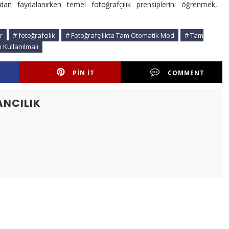
an faydalanırken temel fotoğrafçılık prensiplerini öğrenmek,
r
# fotoğrafçılık
# Fotoğrafçılıkta Tam Otomatik Mod
# Tam
Kullanılmalı
PIN IT
COMMENT
ANCILIK