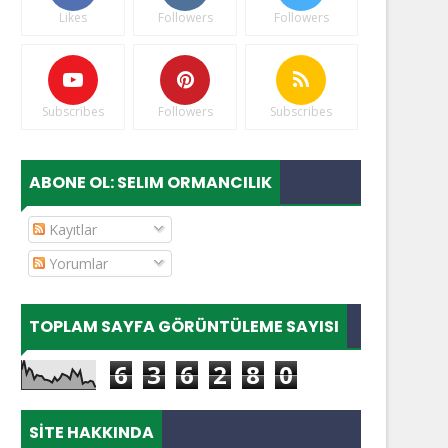
Likes
Followers
Followers
Subscribes
Followers
Subscribes
ABONE OL: SELIM ORMANCILIK
Kayıtlar
Yorumlar
TOPLAM SAYFA GÖRÜNTÜLEME SAYISI
6
3
6
2
8
0
SITE HAKKINDA