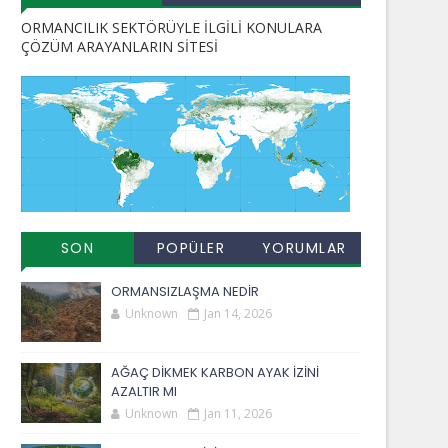
ORMANCILIK SEKTÖRÜYLE İLGİLİ KONULARA
ÇÖZÜM ARAYANLARIN SİTESİ
SON
POPÜLER
YORUMLAR
EKLENENLER
YAYINLAR
ORMANSIZLAŞMA NEDİR
Unknown
Jan 14, 2026
AĞAÇ DİKMEK KARBON AYAK İZİNİ
AZALTIR MI
Unknown
Jan 11, 2026