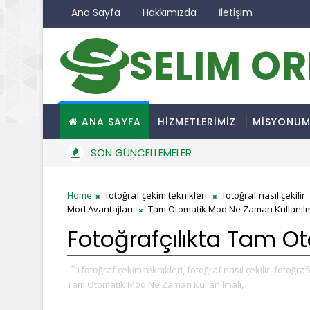
Ana Sayfa
Hakkımızda
İletişim
SELIM O
ANA SAYFA
HİZMETLERİMİZ
MİSYONU
SON GÜNCELLEMELER
Home
fotoğraf çekim teknikleri
fotoğraf nasıl çekilir
Mod Avantajları
Tam Otomatik Mod Ne Zaman Kullanılm
Fotoğrafçılıkta Tam O
fotoğraf çekim teknikleri,
fotoğraf nasıl çekilir,
fotoğrafç
Tam Otomatik Mod Ne Zaman Kullanılmalı,