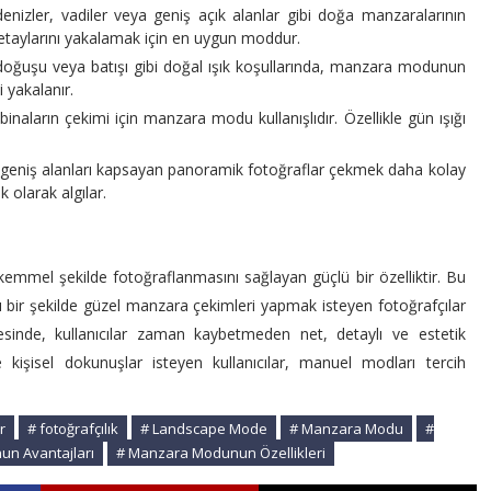
nizler, vadiler veya geniş açık alanlar gibi doğa manzaralarının
 detaylarını yakalamak için en uygun moddur.
doğuşu veya batışı gibi doğal ışık koşullarında, manzara modunun
 yakalanır.
e binaların çekimi için manzara modu kullanışlıdır. Özellikle gün ışığı
geniş alanları kapsayan panoramik fotoğraflar çekmek daha kolay
k olarak algılar.
mmel şekilde fotoğraflanmasını sağlayan güçlü bir özelliktir. Bu
lı bir şekilde güzel manzara çekimleri yapmak isteyen fotoğrafçılar
esinde, kullanıcılar zaman kaybetmeden net, detaylı ve estetik
e kişisel dokunuşlar isteyen kullanıcılar, manuel modları tercih
r
# fotoğrafçılık
# Landscape Mode
# Manzara Modu
#
n Avantajları
# Manzara Modunun Özellikleri