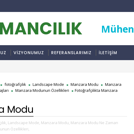
RMANCILIK
Mühend
MUZ
VİZYONUMUZ
REFERANSLARIMIZ
İLETİŞİM
fotoğrafçılık
Landscape Mode
Manzara Modu
Manzara
jları
Manzara Modunun Özellikleri
Fotoğrafçılıkta Manzara
ra Modu
ılık,
Landscape Mode,
Manzara Modu,
Manzara Modu Ne Zaman
un Özellikleri,