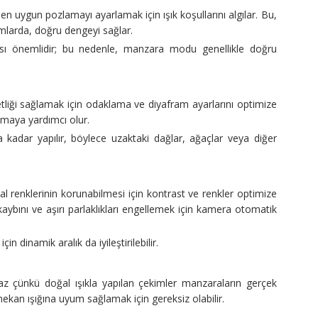
ygun pozlamayı ayarlamak için ışık koşullarını algılar. Bu,
umlarda, doğru dengeyi sağlar.
ması önemlidir; bu nedenle, manzara modu genellikle doğru
iği sağlamak için odaklama ve diyafram ayarlarını optimize
amaya yardımcı olur.
adar yapılır, böylece uzaktaki dağlar, ağaçlar veya diğer
 renklerinin korunabilmesi için kontrast ve renkler optimize
k kaybını ve aşırı parlaklıkları engellemek için kamera otomatik
n dinamik aralık da iyileştirilebilir.
az çünkü doğal ışıkla yapılan çekimler manzaraların gerçek
 mekan ışığına uyum sağlamak için gereksiz olabilir.