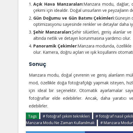
Açık Hava Manzaraları
:Manzara modu, dağlar, de
çekimi için idealdir. Doğal unsurların ve peyzajların
Gün Doğumu ve Gün Batımı Çekimleri
:Güneşin 
optimizasyonu sayesinde renkler ve detaylar daha iyi
Şehir Manzaraları
:Şehir silüetleri, geniş alanlar v
altında netlik ve detayın korunmasına yardımcı olur.
Panoramik Çekimler
:Manzara modunda, özellikle 
olur. Kamera, doğru açıları ve ışık koşullarını otomati
Sonuç
Manzara modu, doğal çevrenin ve geniş alanların müke
mod, özellikle doğa fotoğrafçılığı yapmak isteyen, hız
için ideal bir seçenektir. Otomatik ayarlamalar say
fotoğraflar elde edebilirler. Ancak, daha yaratıcı v
edebilirler.
Tags
# fotoğraf çekim teknikleri
# fotoğraf nasıl çekili
Manzara Modu Ne Zaman Kullanılmalı
# Manzara Modunu