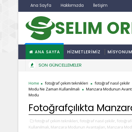
Ana Sayfa
Hakkımızda
İletişim
SELIM O
ANA SAYFA
HİZMETLERİMİZ
MİSYONU
SON GÜNCELLEMELER
Home
fotoğraf çekim teknikleri
fotoğraf nasıl çekilir
Modu Ne Zaman Kullanılmalı
Manzara Modunun Avanta
Modu
Fotoğrafçılıkta Manza
fotoğraf çekim teknikleri,
fotoğraf nasıl çekilir,
fotoğrafç
Kullanılmalı,
Manzara Modunun Avantajları,
Manzara Modun