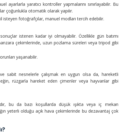
l ayarlarla yaratıcı kontroller yapmalarını sınırlayabilir. Bu
 çoğunlukla otomatik olarak yapılır.
il isteyen fotoğrafçılar, manuel modları tercih edebilir.
nuçlar istenen kadar iyi olmayabilir. Özellikle gün batımı
manzara çekimlerinde, uzun pozlama süreleri veya tripod gibi
orunları yaşanabilir.
ve sabit nesnelerle çalışmak en uygun olsa da, hareketli
neğin, rüzgarla hareket eden çimenler veya hayvanlar gibi
lıdır, bu da bazı koşullarda düşük ışıkta veya iç mekan
şığın yeterli olduğu açık hava çekimlerinde bu dezavantaj çok
ı?