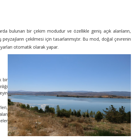
arda bulunan bir çekim modudur ve özellikle geniş açık alanların,
 peyzajların çekilmesi için tasarlanmıştır. Bu mod, doğal çevrenin
ayarları otomatik olarak yapar.
 bir
nliği
eyin
eri,
alan
eler