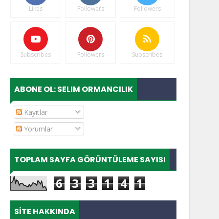
Likes
Followers
Followers
Subscribes
Followers
Subscribes
ABONE OL: SELIM ORMANCILIK
Kayıtlar
Yorumlar
TOPLAM SAYFA GÖRÜNTÜLEME SAYISI
6
3
3
1
4
1
SITE HAKKINDA