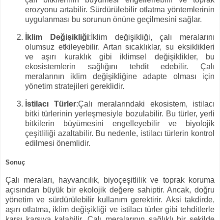
erozyonu artabilir. Sürdürülebilir otlatma yöntemlerinin
uygulanması bu sorunun önüne geçilmesini sağlar.
İklim Değişikliği
:İklim değişikliği, çalı meralarını
olumsuz etkileyebilir. Artan sıcaklıklar, su eksiklikleri
ve aşırı kuraklık gibi iklimsel değişiklikler, bu
ekosistemlerin sağlığını tehdit edebilir. Çalı
meralarının iklim değişikliğine adapte olması için
yönetim stratejileri gereklidir.
İstilacı Türler
:Çalı meralarındaki ekosistem, istilacı
bitki türlerinin yerleşmesiyle bozulabilir. Bu türler, yerli
bitkilerin büyümesini engelleyebilir ve biyolojik
çeşitliliği azaltabilir. Bu nedenle, istilacı türlerin kontrol
edilmesi önemlidir.
Sonuç
Çalı meraları, hayvancılık, biyoçeşitlilik ve toprak koruma
açısından büyük bir ekolojik değere sahiptir. Ancak, doğru
yönetim ve sürdürülebilir kullanım gerektirir. Aksi takdirde,
aşırı otlatma, iklim değişikliği ve istilacı türler gibi tehditlerle
karşı karşıya kalabilir. Çalı meralarının sağlıklı bir şekilde