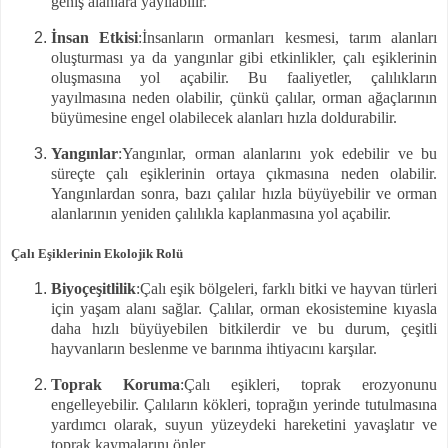
geniş alanlara yayılabilir.
İnsan Etkisi
:İnsanların ormanları kesmesi, tarım alanları
oluşturması ya da yangınlar gibi etkinlikler, çalı eşiklerinin
oluşmasına yol açabilir. Bu faaliyetler, çalılıkların
yayılmasına neden olabilir, çünkü çalılar, orman ağaçlarının
büyümesine engel olabilecek alanları hızla doldurabilir.
Yangınlar
:Yangınlar, orman alanlarını yok edebilir ve bu
süreçte çalı eşiklerinin ortaya çıkmasına neden olabilir.
Yangınlardan sonra, bazı çalılar hızla büyüyebilir ve orman
alanlarının yeniden çalılıkla kaplanmasına yol açabilir.
Çalı Eşiklerinin Ekolojik Rolü
Biyoçeşitlilik
:Çalı eşik bölgeleri, farklı bitki ve hayvan türleri
için yaşam alanı sağlar. Çalılar, orman ekosistemine kıyasla
daha hızlı büyüyebilen bitkilerdir ve bu durum, çeşitli
hayvanların beslenme ve barınma ihtiyacını karşılar.
Toprak Koruma
:Çalı eşikleri, toprak erozyonunu
engelleyebilir. Çalıların kökleri, toprağın yerinde tutulmasına
yardımcı olarak, suyun yüzeydeki hareketini yavaşlatır ve
toprak kaymalarını önler.