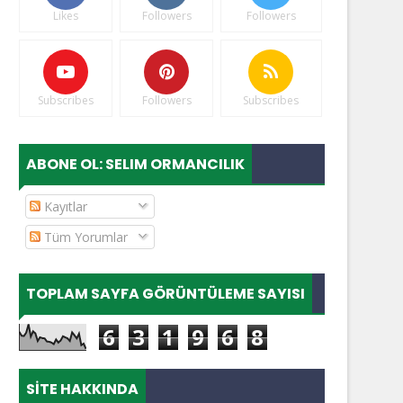
Likes
Followers
Followers
Subscribes
Followers
Subscribes
ABONE OL: SELIM ORMANCILIK
Kayıtlar
Tüm Yorumlar
TOPLAM SAYFA GÖRÜNTÜLEME SAYISI
6
3
1
9
6
8
SITE HAKKINDA