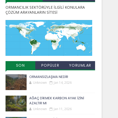
ORMANCILIK SEKTÖRÜYLE İLGİLİ KONULARA
ÇÖZÜM ARAYANLARIN SİTESİ
SON
POPÜLER
YORUMLAR
EKLENENLER
YAYINLAR
ORMANSIZLAŞMA NEDİR
Unknown
Jan 14, 2026
AĞAÇ DİKMEK KARBON AYAK İZİNİ
AZALTIR MI
Unknown
Jan 11, 2026