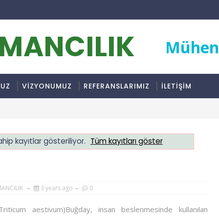
RMANCILIK
Mühend
MUZ
VİZYONUMUZ
REFERANSLARIMIZ
İLETİŞİM
hip kayıtlar gösteriliyor.
Tüm kayıtları göster
MANCILIK
3 years ago
0
riticum aestivum)Buğday, insan beslenmesinde kullanılan