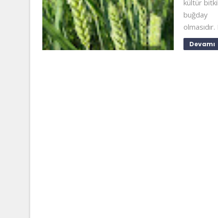
kültür bitk
buğday 
olmasıdır.
Devamı