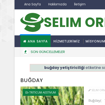
Ana Sayfa
Hakkımızda
İletişim
SELIM O
ANA SAYFA
HİZMETLERİMİZ
MİSYONU
SON GÜNCELLEMELER
buğday yetiştiriciliği
etiketine sa
BUĞDAY
SELIM OR
TRITICUM AESTIVUM
Buğday( T