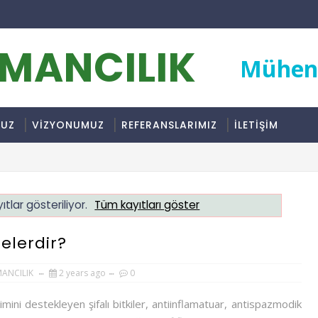
RMANCILIK
Mühend
MUZ
VİZYONUMUZ
REFERANSLARIMIZ
İLETİŞİM
ıtlar gösteriliyor.
Tüm kayıtları göster
Nelerdir?
MANCILIK
2 years ago
0
imini destekleyen şifalı bitkiler, antiinflamatuar, antispazmodik