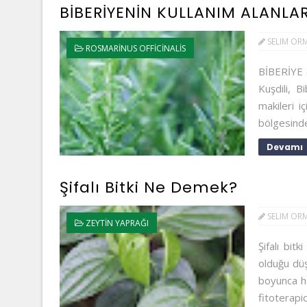
BİBERİYENİN KULLANIM ALANLAR
SELIM OR
ROSMARINUS OFFICINALIS
BİBERİYE (
Kuşdili, 
makileri i
bölgesinde
Devamı
Şifalı Bitki Ne Demek?
SELIM OR
ZEYTIN YAPRAĞI
Şifalı bitk
olduğu düşü
boyunca h
fitoterapid