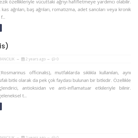
zik özellikleriyle vücuttaki ağrıyı hafifletmeye yardımcı olabilir.
, kas ağrıları, baş ağrıları, romatizma, adet sancıları veya kronik
f...
is)
MANCILIK
2 years ago
0
Rosmarinus officinalis), mutfaklarda sıklıkla kullanılan, aynı
alı bitki olarak da pek çok faydası bulunan bir bitkidir. Özellikle
lendirici, antioksidan ve anti-inflamatuar etkileriyle bilinir.
eleneksel t...
MANCILIK
2 years ago
0