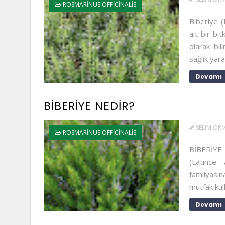
ROSMARINUS OFFICINALIS
Biberiye (
ait bir bi
olarak bil
sağlık yarar
Devamı
BİBERİYE NEDİR?
SELIM OR
ROSMARINUS OFFICINALIS
BİBERİYE 
(Latince 
familyasın
mutfak kul
Devamı