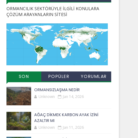
ORMANCILIK SEKTÖRÜYLE İLGİLİ KONULARA
ÇÖZÜM ARAYANLARIN SİTESİ
SON
POPÜLER
YORUMLAR
EKLENENLER
YAYINLAR
ORMANSIZLAŞMA NEDİR
Unknown
Jan 14, 2026
AĞAÇ DİKMEK KARBON AYAK İZİNİ
AZALTIR MI
Unknown
Jan 11, 2026