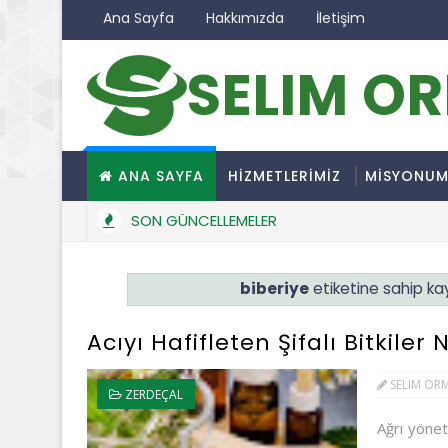
Ana Sayfa
Hakkımızda
İletişim
SELIM O
ANA SAYFA
HİZMETLERİMİZ
MİSYONU
SON GÜNCELLEMELER
biberiye
etiketine sahip kay
Acıyı Hafifleten Şifalı Bitkiler 
SELIM OR
ZERDEÇAL
Ağrı yönet