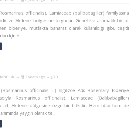
Rosmarinus officinalis), Lamiaceae (ballıbabagiller) familyasına
tkidir ve Akdeniz bölgesine özgüdür. Genellikle aromatik bir ot
inen biberiye, mutfakta baharat olarak kullanıldığı gibi, çeşitli
ları için d...
MANCILIK
3 years ago
0
(Rosmarinus officinalis L.) İngilizce Adı: Rosemary Biberiye
adıyla Rosmarinus officinalis), Lamiaceae (Ballıbabagiller)
a ait, Akdeniz bölgesine özgü bir bitkidir. Hem tıbbi hem de
lanımında yaygın olarak te...