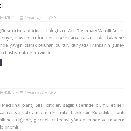
I
MANCILIK
4 years ago
0
Rosmarinus officinalis L.)İngilizce Adı: RosemaryMahalli Adları:
Biberiye, Hasalban.BİBERİYE HAKKINDA GENEL BİLGİ:Akdeniz
çinde yaygın olarak bulunan bu tür, dünyada Fransa’nın güney
n başlayarak ülkemizin de ...
MANCILIK
4 years ago
0
i (Medicinal plant) Şifalı bitkiler, sağlık üzerinde olumlu etkileri
nülen ve tıbbi amaçlarla kullanılan bitkilerdir. Bu bitkiler, tarih
alk hekimliğinde, geleneksel tedavi yöntemlerinde ve modern
e önemli...