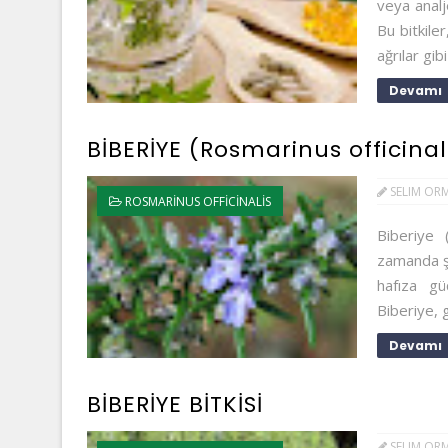
veya analje
Bu bitkiler
ağrılar gibi 
Devamı
BİBERİYE (Rosmarinus officinal
SELIM OR
ROSMARINUS OFFICINALIS
Biberiye (
zamanda şif
hafıza güç
Biberiye, g
Devamı
BİBERİYE BİTKİSİ
SELIM OR