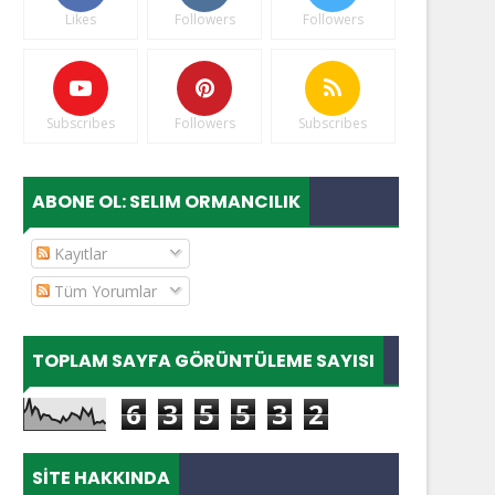
Likes
Followers
Followers
Subscribes
Followers
Subscribes
ABONE OL: SELIM ORMANCILIK
Kayıtlar
Tüm Yorumlar
TOPLAM SAYFA GÖRÜNTÜLEME SAYISI
6
3
5
5
3
2
SITE HAKKINDA