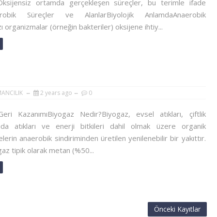
Oksijensiz ortamda gerçekleşen süreçler, bu terimle ifade
naerobik Süreçler ve AlanlarBiyolojik AnlamdaAnaerobik
ı organizmalar (örneğin bakteriler) oksijene ihtiy...
MANCILIK
2 years ago
0
eri KazanımıBiyogaz Nedir?Biyogaz, evsel atıkları, çiftlik
 gıda atıkları ve enerji bitkileri dahil olmak üzere organik
rin anaerobik sindiriminden üretilen yenilenebilir bir yakıttır.
z tipik olarak metan (%50...
Önceki Kayıtlar