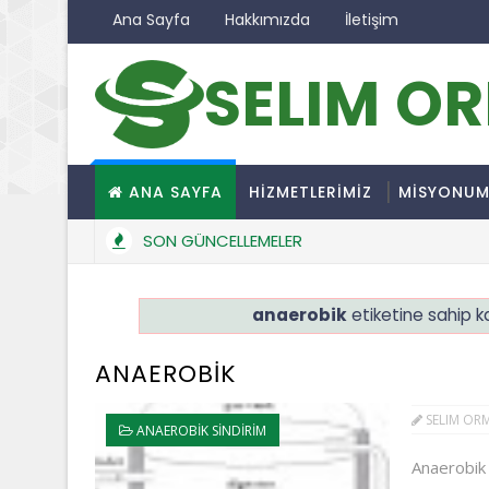
Ana Sayfa
Hakkımızda
İletişim
SELIM O
ANA SAYFA
HİZMETLERİMİZ
MİSYONU
SON GÜNCELLEMELER
anaerobik
etiketine sahip ka
ANAEROBİK
SELIM OR
ANAEROBIK SINDIRIM
Anaerobi