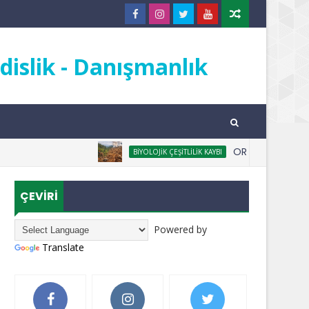
islik - Danışmanlık
ORMANSIZLAŞMA NE
BIYOLOJIK ÇEŞITLILIK KAYBI
ÇEVİRİ
Powered by
Translate