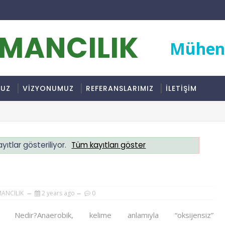
RMANCILIK
Mühend
MUZ
VİZYONUMUZ
REFERANSLARIMIZ
İLETİŞİM
yıtlar gösteriliyor.
Tüm kayıtları göster
MANCILIK
2 years ago
0
k Nedir?Anaerobik, kelime anlamıyla “oksijensiz”