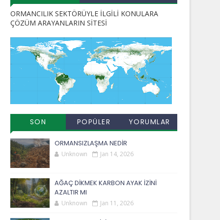
ORMANCILIK SEKTÖRÜYLE İLGİLİ KONULARA
ÇÖZÜM ARAYANLARIN SİTESİ
SON
POPÜLER
YORUMLAR
EKLENENLER
YAYINLAR
ORMANSIZLAŞMA NEDİR
Unknown
Jan 14, 2026
AĞAÇ DİKMEK KARBON AYAK İZİNİ
AZALTIR MI
Unknown
Jan 11, 2026