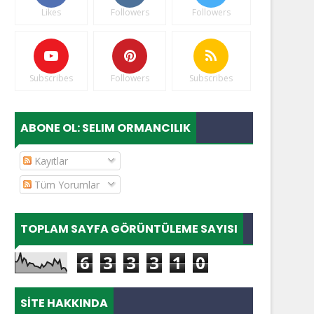
Likes
Followers
Followers
Subscribes
Followers
Subscribes
ABONE OL: SELIM ORMANCILIK
Kayıtlar
Tüm Yorumlar
TOPLAM SAYFA GÖRÜNTÜLEME SAYISI
6
3
3
3
1
0
SITE HAKKINDA