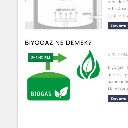
demektir.
edilir.A
CanlılarBaz
Devamı
BİYOGAZ NE DEMEK?
SELIM OR
SINDIRIM
Biyogaz G
atıkları,
hammaddele
Ham biyoga
Devamı