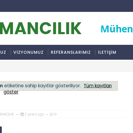
RMANCILIK
Mühend
MUZ
VİZYONUMUZ
REFERANSLARIMIZ
İLETİŞİM
ım
etiketine sahip kayıtlar gösteriliyor.
Tüm kayıtları
göster
MANCILIK
2 years ago
0