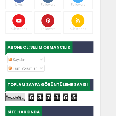
Likes
Followers
Followers
Subscribes
Followers
Subscribes
ABONE OL: SELIM ORMANCILIK
Kayıtlar
Tüm Yorumlar
TOPLAM SAYFA GÖRÜNTÜLEME SAYISI
6
3
7
1
6
5
SITE HAKKINDA