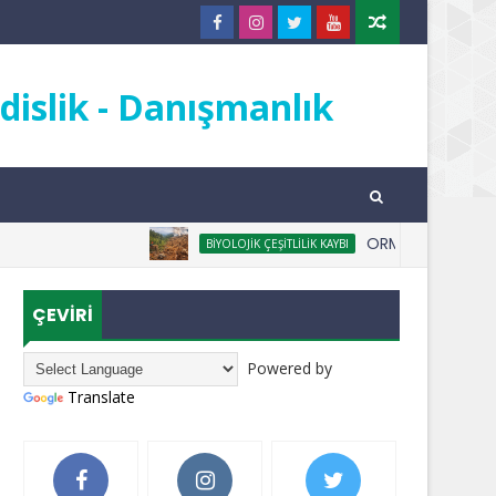
islik - Danışmanlık
ORMANSIZLAŞMA NED
BIYOLOJIK ÇEŞITLILIK KAYBI
ÇEVİRİ
Powered by
Translate