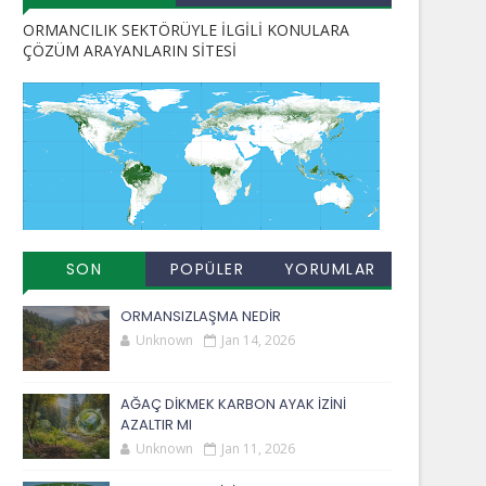
ORMANCILIK SEKTÖRÜYLE İLGİLİ KONULARA
ÇÖZÜM ARAYANLARIN SİTESİ
SON
POPÜLER
YORUMLAR
EKLENENLER
YAYINLAR
ORMANSIZLAŞMA NEDİR
Unknown
Jan 14, 2026
AĞAÇ DİKMEK KARBON AYAK İZİNİ
AZALTIR MI
Unknown
Jan 11, 2026