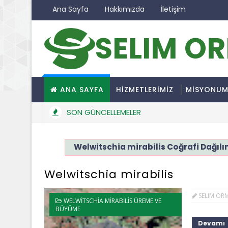
Ana Sayfa
Hakkımızda
İletişim
SELIM O
ANA SAYFA
HİZMETLERİMİZ
MİSYONU
SON GÜNCELLEMELER
Welwitschia mirabilis Coğrafi Dağıl
Welwitschia mirabilis
SELIM OR
WELWITSCHIA MIRABILIS ÜREME VE
BÜYÜME
Devamı