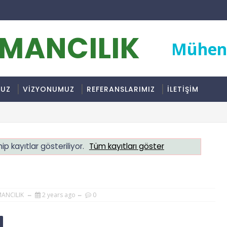
RMANCILIK
Mühend
MUZ
VİZYONUMUZ
REFERANSLARIMIZ
İLETİŞİM
ip kayıtlar gösteriliyor.
Tüm kayıtları göster
MANCILIK
2 years ago
0