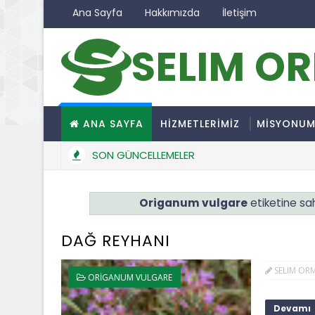
Ana Sayfa
Hakkımızda
İletişim
SELIM O
ANA SAYFA
HİZMETLERİMİZ
MİSYONU
SON GÜNCELLEMELER
Origanum vulgare
etiketine sah
DAĞ REYHANI
SELIM OR
ORIGANUM VULGARE
Devamı