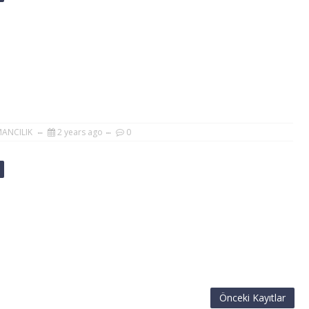
MANCILIK
2 years ago
0
Önceki Kayıtlar