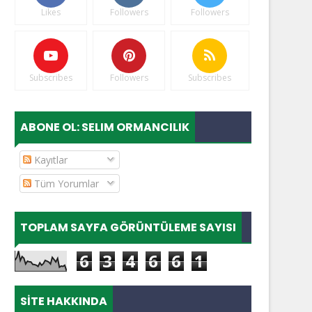
Likes
Followers
Followers
Subscribes
Followers
Subscribes
ABONE OL: SELIM ORMANCILIK
Kayıtlar
Tüm Yorumlar
TOPLAM SAYFA GÖRÜNTÜLEME SAYISI
6
3
4
6
6
1
SITE HAKKINDA