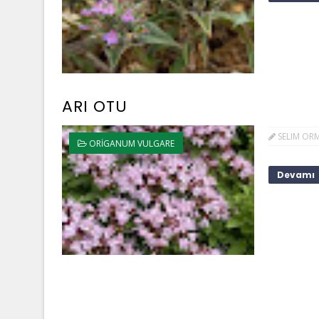
ARI OTU
SELIM OR
ORIGANUM VULGARE
Devamı