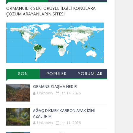
ORMANCILIK SEKTÖRÜYLE İLGİLİ KONULARA
ÇÖZÜM ARAYANLARIN SİTESİ
SON
POPÜLER
YORUMLAR
EKLENENLER
YAYINLAR
ORMANSIZLAŞMA NEDİR
Unknown
Jan 14, 2026
AĞAÇ DİKMEK KARBON AYAK İZİNİ
AZALTIR MI
Unknown
Jan 11, 2026