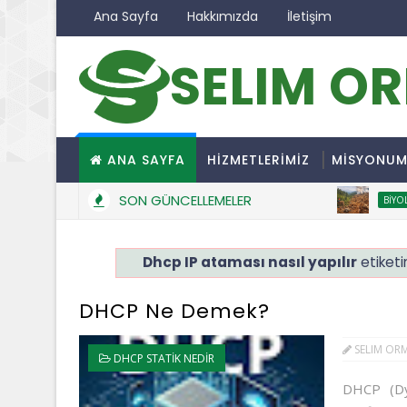
Ana Sayfa
Hakkımızda
İletişim
SELIM O
ANA SAYFA
HİZMETLERİMİZ
MİSYONU
SON GÜNCELLEMELER
BIYOLOJIK
Dhcp IP ataması nasıl yapılır
etiketi
DHCP Ne Demek?
SELIM OR
DHCP STATIK NEDIR
DHCP (Dy