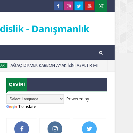
islik - Danışmanlık
AĞAÇ DİKMEK KARBON AYAK İZİNİ AZALTIR MI
I
BIREYSEL K
ÇEVİRİ
Powered by
Translate