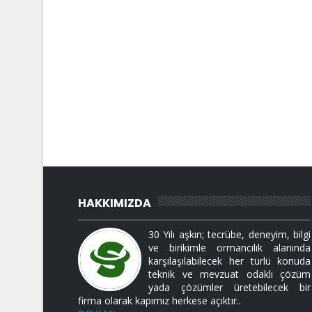
HAKKIMIZDA
30 Yılı aşkın; tecrübe, deneyim, bilgi
ve birikimle ormancılık alanında
karşılaşılabilecek her türlü konuda
teknik ve mevzuat odaklı çözüm
yada çözümler üretebilecek bir
firma olarak kapımız herkese açıktır..