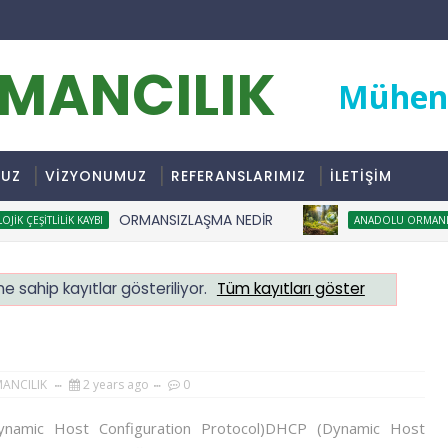
RMANCILIK
Mühend
MUZ
VİZYONUMUZ
REFERANSLARIMIZ
İLETİŞİM
ORMANSIZLAŞMA NEDİR
 ÇEŞITLILIK KAYBI
ANADOLU ORMANLAR
ne sahip kayıtlar gösteriliyor.
Tüm kayıtları göster
MANCILIK
2 years ago
0
namic Host Configuration Protocol)DHCP (Dynamic Host