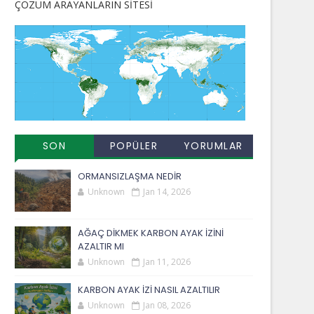
ÇÖZÜM ARAYANLARIN SİTESİ
SON
POPÜLER
YORUMLAR
EKLENENLER
YAYINLAR
ORMANSIZLAŞMA NEDİR
Unknown
Jan 14, 2026
AĞAÇ DİKMEK KARBON AYAK İZİNİ
AZALTIR MI
Unknown
Jan 11, 2026
KARBON AYAK İZİ NASIL AZALTILIR
Unknown
Jan 08, 2026