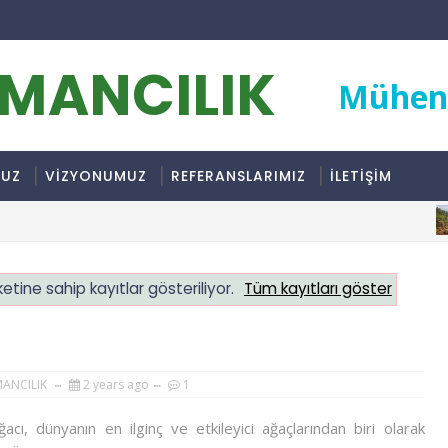
RMANCILIK
Mühend
MUZ
VİZYONUMUZ
REFERANSLARIMIZ
İLETİŞİM
etine sahip kayıtlar gösteriliyor.
Tüm kayıtları göster
MANCILIK
2 years ago
1
cı, dünyanın en ilginç ve etkileyici ağaçlarından biri olarak