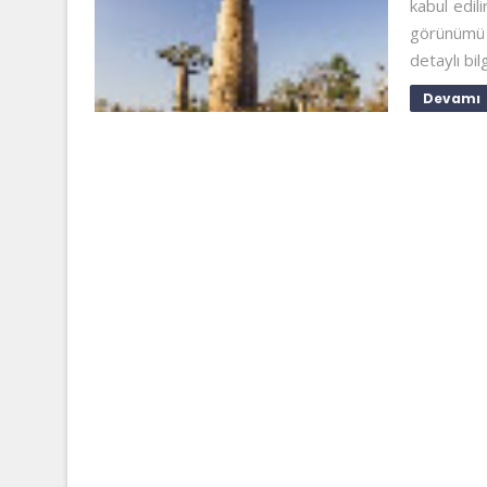
kabul edil
görünümü 
detaylı bil
Devamı