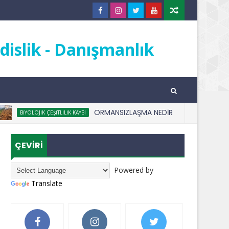
islik - Danışmanlık
ORMANSIZLAŞMA NEDİR
BIYOLOJIK ÇEŞITLILIK KAYBI
ANADOLU 
ÇEVİRİ
Powered by
Translate