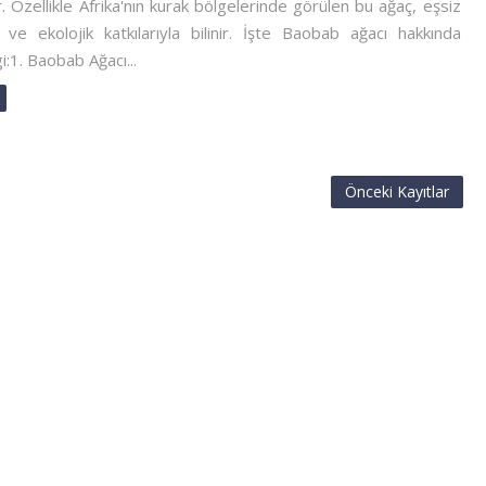
ir. Özellikle Afrika'nın kurak bölgelerinde görülen bu ağaç, eşsiz
ve ekolojik katkılarıyla bilinir. İşte Baobab ağacı hakkında
gi:1. Baobab Ağacı...
Önceki Kayıtlar