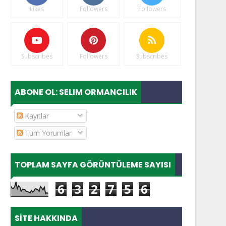
Likes
Followers
Followers
Subscribes
Followers
Subscribes
ABONE OL: SELIM ORMANCILIK
Kayıtlar
Tüm Yorumlar
TOPLAM SAYFA GÖRÜNTÜLEME SAYISI
6
3
2
7
5
6
SITE HAKKINDA