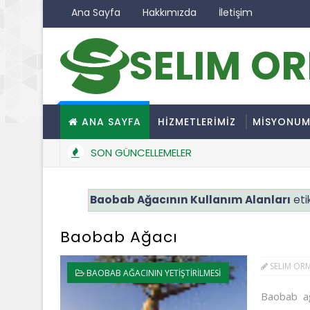
Ana Sayfa
Hakkımızda
İletişim
SELIM O
ANA SAYFA
HİZMETLERİMİZ
MİSYONU
SON GÜNCELLEMELER
Baobab Ağacının Kullanım Alanları
etik
Baobab Ağacı
SELIM OR
BAOBAB AĞACININ YETIŞTIRILMESI
Baobab ağa