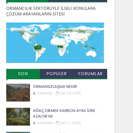
ORMANCILIK SEKTÖRÜYLE İLGİLİ KONULARA
ÇÖZÜM ARAYANLARIN SİTESİ
SON
POPÜLER
YORUMLAR
EKLENENLER
YAYINLAR
ORMANSIZLAŞMA NEDİR
Unknown
Jan 14, 2026
AĞAÇ DİKMEK KARBON AYAK İZİNİ
AZALTIR MI
Unknown
Jan 11, 2026