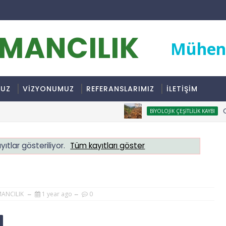
RMANCILIK
Mühend
MUZ
VİZYONUMUZ
REFERANSLARIMIZ
İLETİŞİM
ORM
BIYOLOJIK ÇEŞITLILIK KAYBI
yıtlar gösteriliyor.
Tüm kayıtları göster
MANCILIK
1 year ago
0