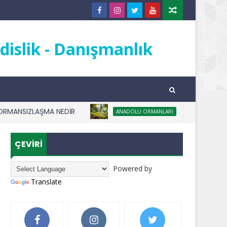
islik - Danışmanlık
ANSIZLAŞMA NEDİR
AĞAÇ DİKMEK KAR
ANADOLU ORMANLARI
ÇEVİRİ
Powered by
Translate