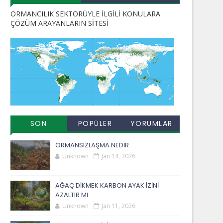
ORMANCILIK SEKTÖRÜYLE İLGİLİ KONULARA
ÇÖZÜM ARAYANLARIN SİTESİ
SON
POPÜLER
YORUMLAR
EKLENENLER
YAYINLAR
ORMANSIZLAŞMA NEDİR
Unknown
Jan 14, 2026
AĞAÇ DİKMEK KARBON AYAK İZİNİ
AZALTIR MI
Unknown
Jan 11, 2026