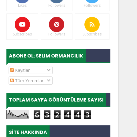
Likes
Followers
Followers
Subscribes
Followers
Subscribes
ABONE OL: SELIM ORMANCILIK
Kayıtlar
Tüm Yorumlar
TOPLAM SAYFA GÖRÜNTÜLEME SAYISI
6
3
2
4
4
3
SITE HAKKINDA