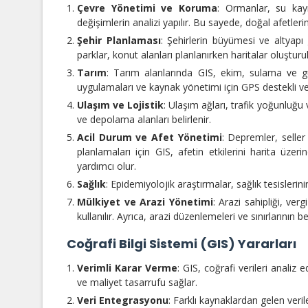
Çevre Yönetimi ve Koruma
: Ormanlar, su kayn
değişimlerin analizi yapılır. Bu sayede, doğal afetle
Şehir Planlaması
: Şehirlerin büyümesi ve altyapı ge
parklar, konut alanları planlanırken haritalar oluşturulu
Tarım
: Tarım alanlarında GIS, ekim, sulama ve güb
uygulamaları ve kaynak yönetimi için GPS destekli veri
Ulaşım ve Lojistik
: Ulaşım ağları, trafik yoğunluğu v
ve depolama alanları belirlenir.
Acil Durum ve Afet Yönetimi
: Depremler, seller
planlamaları için GIS, afetin etkilerini harita üzer
yardımcı olur.
Sağlık
: Epidemiyolojik araştırmalar, sağlık tesislerini
Mülkiyet ve Arazi Yönetimi
: Arazi sahipliği, ve
kullanılır. Ayrıca, arazi düzenlemeleri ve sınırlarının 
Coğrafi Bilgi Sistemi (GIS) Yararları
Verimli Karar Verme
: GIS, coğrafi verileri anali
ve maliyet tasarrufu sağlar.
Veri Entegrasyonu
: Farklı kaynaklardan gelen veri