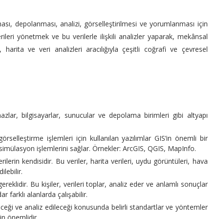
ması, depolanması, analizi, görselleştirilmesi ve yorumlanması için
rileri yönetmek ve bu verilerle ilişkili analizler yaparak, mekânsal
harita ve veri analizleri aracılığıyla çeşitli coğrafi ve çevresel
ihazlar, bilgisayarlar, sunucular ve depolama birimleri gibi altyapı
örselleştirme işlemleri için kullanılan yazılımlar GIS’in önemli bir
ve simülasyon işlemlerini sağlar. Örnekler: ArcGIS, QGIS, MapInfo.
rilerin kendisidir. Bu veriler, harita verileri, uydu görüntüleri, hava
lebilir.
gereklidir. Bu kişiler, verileri toplar, analiz eder ve anlamlı sonuçlar
 farklı alanlarda çalışabilir.
eneceği ve analiz edileceği konusunda belirli standartlar ve yöntemler
in önemlidir.