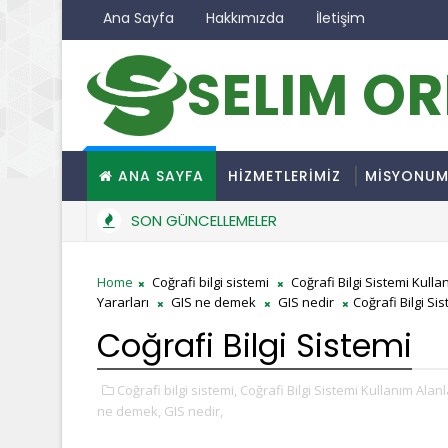
Ana Sayfa
Hakkımızda
İletişim
SELIM O
ANA SAYFA
HİZMETLERİMİZ
MİSYONU
SON GÜNCELLEMELER
Home
Coğrafi bilgi sistemi
Coğrafi Bilgi Sistemi Kulla
Yararları
GIS ne demek
GIS nedir
Coğrafi Bilgi Si
Coğrafi Bilgi Sistemi
Coğrafi bilgi sistemi,
Coğrafi Bilgi Sistemi Kullanım Alanl
ne demek,
GIS nedir,