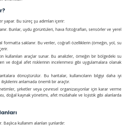
ır?
er yapar. Bu süreç şu adımları içerir:
planır. Bunlar, uydu görüntüleri, hava fotoğrafları, sensörler ve yerel
tal formatta saklanır. Bu veriler, coğrafi özelliklerin (örneğin, yol, su
erir.
in kullanılan araçlar sunar. Bu analizler, örneğin bir bölgedeki su
yeleri ve doğal afet risklerinin incelenmesi gibi uygulamalara olanak
aritalara dönüştürülür. Bu haritalar, kullanıcıların bilgiyi daha iyi
ilişkilerini anlamada önemli bir araçtır.
yönetimler, şirketler veya çevresel organizasyonlar için karar verme
ası, doğal kaynak yönetimi, afet müdahale ve lojistik gibi alanlarda
lanları
. Başlıca kullanım alanları şunlardır: