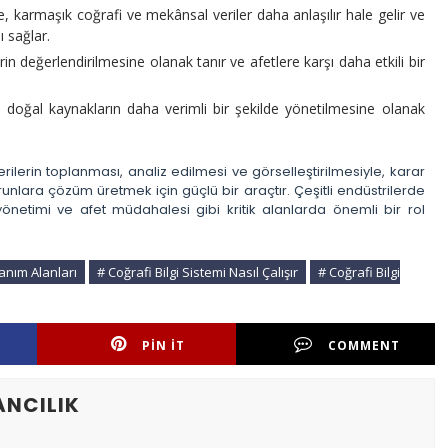
e, karmaşık coğrafi ve mekânsal veriler daha anlaşılır hale gelir ve
ı sağlar.
in değerlendirilmesine olanak tanır ve afetlere karşı daha etkili bir
i doğal kaynakların daha verimli bir şekilde yönetilmesine olanak
rilerin toplanması, analiz edilmesi ve görselleştirilmesiyle, karar
unlara çözüm üretmek için güçlü bir araçtır. Çeşitli endüstrilerde
yönetimi ve afet müdahalesi gibi kritik alanlarda önemli bir rol
lanım Alanları
# Coğrafi Bilgi Sistemi Nasıl Çalışır
# Coğrafi Bilgi
PIN IT
COMMENT
ANCILIK