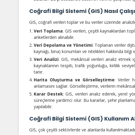
Coğrafi Bilgi Sistemi (GIS) Nasıl Çalış
GIS, coğrafi verileri toplar ve bu veriler üzerinde analizl
Veri Toplama
: GIS verileri, çeşitli kaynaklardan to
anketlerden alınabilir.
Veri Depolama ve Yönetimi
: Toplanan veriler diji
kaynağı, bina) konumları ve nitelikleri hakkında bilgi iç
Veri Analizi
: GIS, mekânsal verileri analiz etmek iç
kaynaklarının tespiti, trafik yoğunluğu, kirlilik sevi
tanır.
Harita Oluşturma ve Görselleştirme
: Veriler h
anlamasını sağlar. Görselleştirme, verilerin mekânsal 
Karar Destek
: GIS, verileri analiz ederek, yerel 
süreçlerine yardımcı olur. Bu kararlar, şehir planlam
yapılabilir.
Coğrafi Bilgi Sistemi (GIS) Kullanım A
GIS, çok çeşitli sektörlerde ve alanlarda kullanılmaktadır