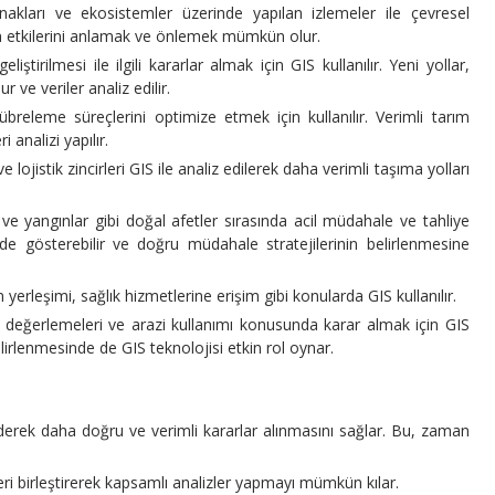
akları ve ekosistemler üzerinde yapılan izlemeler ile çevresel
rin etkilerini anlamak ve önlemek mümkün olur.
liştirilmesi ile ilgili kararlar almak için GIS kullanılır. Yeni yollar,
r ve veriler analiz edilir.
releme süreçlerini optimize etmek için kullanılır. Verimli tarım
 analizi yapılır.
e lojistik zincirleri GIS ile analiz edilerek daha verimli taşıma yolları
 ve yangınlar gibi doğal afetler sırasında acil müdahale ve tahliye
inde gösterebilir ve doğru müdahale stratejilerinin belirlenmesine
n yerleşimi, sağlık hizmetlerine erişim gibi konularda GIS kullanılır.
rgi değerlemeleri ve arazi kullanımı konusunda karar almak için GIS
belirlenmesinde de GIS teknolojisi etkin rol oynar.
z ederek daha doğru ve verimli kararlar alınmasını sağlar. Bu, zaman
leri birleştirerek kapsamlı analizler yapmayı mümkün kılar.