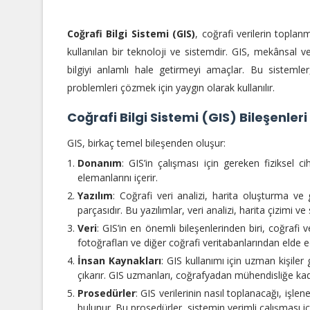
Coğrafi Bilgi Sistemi (GIS)
, coğrafi verilerin toplan
kullanılan bir teknoloji ve sistemdir. GIS, mekânsal ve
bilgiyi anlamlı hale getirmeyi amaçlar. Bu sistemler, 
problemleri çözmek için yaygın olarak kullanılır.
Coğrafi Bilgi Sistemi (GIS) Bileşenleri
GIS, birkaç temel bileşenden oluşur:
Donanım
: GIS’in çalışması için gereken fiziksel c
elemanlarını içerir.
Yazılım
: Coğrafi veri analizi, harita oluşturma ve g
parçasıdır. Bu yazılımlar, veri analizi, harita çizimi 
Veri
: GIS’in en önemli bileşenlerinden biri, coğrafi ve
fotoğrafları ve diğer coğrafi veritabanlarından elde edi
İnsan Kaynakları
: GIS kullanımı için uzman kişiler 
çıkarır. GIS uzmanları, coğrafyadan mühendisliğe kadar
Prosedürler
: GIS verilerinin nasıl toplanacağı, işl
bulunur. Bu prosedürler, sistemin verimli çalışması iç