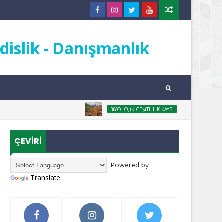
islik - Danışmanlık
ORMANSIZLAŞMA N
BIYOLOJIK ÇEŞITLILIK KAYBI
ÇEVİRİ
Powered by
Translate