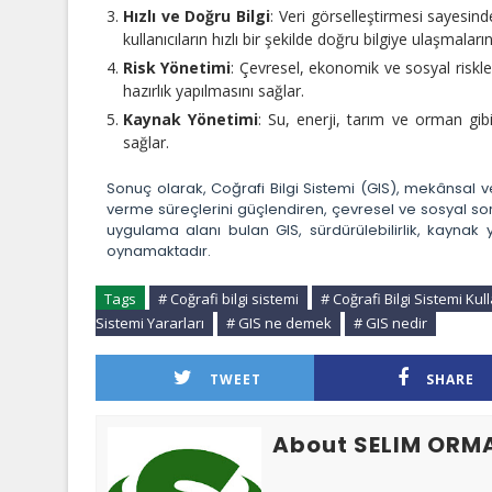
Hızlı ve Doğru Bilgi
: Veri görselleştirmesi sayesind
kullanıcıların hızlı bir şekilde doğru bilgiye ulaşmaların
Risk Yönetimi
: Çevresel, ekonomik ve sosyal riskler
hazırlık yapılmasını sağlar.
Kaynak Yönetimi
: Su, enerji, tarım ve orman gib
sağlar.
Sonuç olarak, Coğrafi Bilgi Sistemi (GIS), mekânsal ve
verme süreçlerini güçlendiren, çevresel ve sosyal sor
uygulama alanı bulan GIS, sürdürülebilirlik, kaynak 
oynamaktadır.
Tags
# Coğrafi bilgi sistemi
# Coğrafi Bilgi Sistemi Kul
Sistemi Yararları
# GIS ne demek
# GIS nedir
TWEET
SHARE
About SELIM ORM