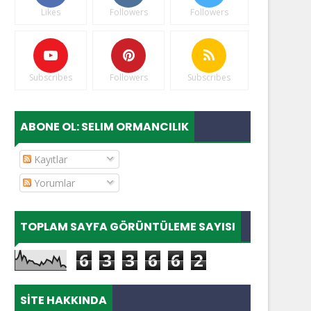
Likes
Followers
Followers
Subscribes
Followers
Subscribes
ABONE OL: SELIM ORMANCILIK
Kayıtlar
Yorumlar
TOPLAM SAYFA GÖRÜNTÜLEME SAYISI
6
3
3
6
6
2
SITE HAKKINDA