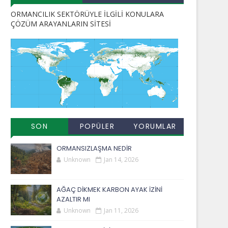
ORMANCILIK SEKTÖRÜYLE İLGİLİ KONULARA
ÇÖZÜM ARAYANLARIN SİTESİ
SON
POPÜLER
YORUMLAR
EKLENENLER
YAYINLAR
ORMANSIZLAŞMA NEDİR
Unknown
Jan 14, 2026
AĞAÇ DİKMEK KARBON AYAK İZİNİ
AZALTIR MI
Unknown
Jan 11, 2026