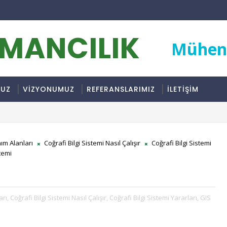
RMANCILIK
Mühend
MUZ
VİZYONUMUZ
REFERANSLARIMIZ
İLETİŞİM
nım Alanları
Coğrafi Bilgi Sistemi Nasıl Çalışır
Coğrafi Bilgi Sistemi
stemi
arı,
Coğrafi Bilgi Sistemi Nasıl Çalışır,
Coğrafi Bilgi Sistemi Yararları,
GIS