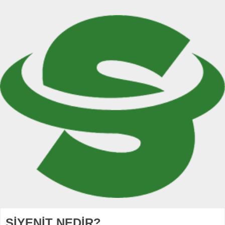
SİYENİT NEDİR?