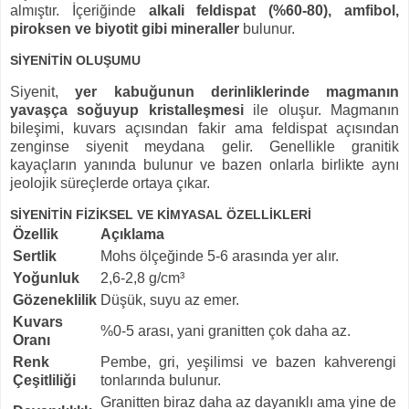
almıştır. İçeriğinde
alkali feldispat (%60-80), amfibol,
piroksen ve biyotit gibi mineraller
bulunur.
SİYENİTİN OLUŞUMU
Siyenit,
yer kabuğunun derinliklerinde magmanın
yavaşça soğuyup kristalleşmesi
ile oluşur. Magmanın
bileşimi, kuvars açısından fakir ama feldispat açısından
zenginse siyenit meydana gelir. Genellikle granitik
kayaçların yanında bulunur ve bazen onlarla birlikte aynı
jeolojik süreçlerde ortaya çıkar.
SİYENİTİN FİZİKSEL VE KİMYASAL ÖZELLİKLERİ
Özellik
Açıklama
Sertlik
Mohs ölçeğinde 5-6 arasında yer alır.
Yoğunluk
2,6-2,8 g/cm³
Gözeneklilik
Düşük, suyu az emer.
Kuvars
%0-5 arası, yani granitten çok daha az.
Oranı
Renk
Pembe, gri, yeşilimsi ve bazen kahverengi
Çeşitliliği
tonlarında bulunur.
Granitten biraz daha az dayanıklı ama yine de