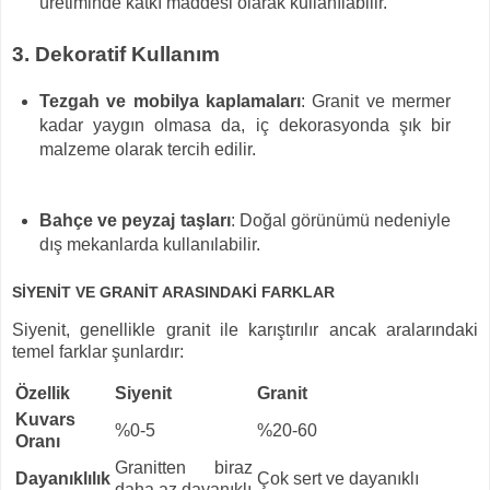
üretiminde katkı maddesi olarak kullanılabilir.
3. Dekoratif Kullanım
Tezgah ve mobilya kaplamaları
: Granit ve mermer
kadar yaygın olmasa da, iç dekorasyonda şık bir
malzeme olarak tercih edilir.
Bahçe ve peyzaj taşları
: Doğal görünümü nedeniyle
dış mekanlarda kullanılabilir.
SİYENİT VE GRANİT ARASINDAKİ FARKLAR
Siyenit, genellikle granit ile karıştırılır ancak aralarındaki
temel farklar şunlardır:
Özellik
Siyenit
Granit
Kuvars
%0-5
%20-60
Oranı
Granitten biraz
Dayanıklılık
Çok sert ve dayanıklı
daha az dayanıklı