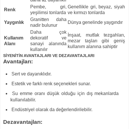
Pembe, gri,
Genellikle gri, beyaz, siyah
Renk
yeşilimsi tonlarda
ve kırmızı tonlarda
Granitten daha
Yaygınlık
Dünya genelinde yaygındır
nadir bulunur
Daha çok
İnşaat, mutfak tezgahları,
Kullanım
dekoratif ve
mezar taşları gibi geniş
Alanı
sanayi alanında
kullanım alanına sahiptir
kullanılır
SİYENİTİN AVANTAJLARI VE DEZAVANTAJLARI
Avantajları:
Sert ve dayanıklıdır.
Estetik ve farklı renk seçenekleri sunar.
Su emme oranı düşük olduğu için dış mekanlarda
kullanılabilir.
Endüstriyel olarak da değerlendirilebilir.
Dezavantajları: