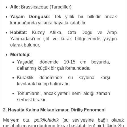
Aile:
Brassicaceae (Turpgiller)
Yaşam Döngüsü:
Tek yıllık bir bitkidir ancak
kuruduğunda yıllarca hayatta kalabilir.
Habitat:
Kuzey Afrika, Orta Doğu ve Arap
Yarımadası’nın çöl ve kurak bölgelerinde yaygın
olarak bulunur.
Morfoloji:
Yaşadığı dönemde 10-15 cm boyunda,
dallanmış küçük bir çalı formundadır.
Kuraklık döneminde su kaybına karşı
kıvrılarak bir top halini alır.
Tohumlarını, ancak yeterli nemi aldığı zaman
serbest bırakır.
2. Hayatta Kalma Mekanizması: Diriliş Fenomeni
Meryem otu,
poikilohidrik
(su seviyesine bağlı olarak
metabolizmasını durdurup tekrar başlatabilen) bir bitkidir. Su