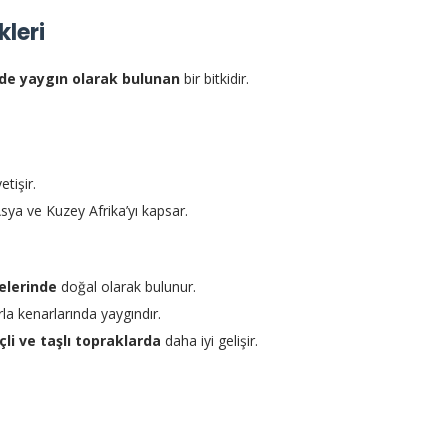
kleri
nde yaygın olarak bulunan
bir bitkidir.
tişir.
sya ve Kuzey Afrika’yı kapsar.
elerinde
doğal olarak bulunur.
arla kenarlarında yaygındır.
çli ve taşlı topraklarda
daha iyi gelişir.