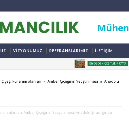
RMANCILIK
Mühend
MUZ
VİZYONUMUZ
REFERANSLARIMIZ
İLETİŞİM
ORMA
BIYOLOJIK ÇEŞITLILIK KAYBI
Çiçeği kullanım alanları
Amber Çiçeğinin Yetiştirilmesi
Anadolu
i
anım alanları,
Amber Çiçeğinin Yetiştirilmesi,
Anadolu Şifacılığında