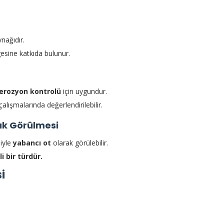
nağıdır.
sine katkıda bulunur.
erozyon kontrolü
için uygundur.
çalışmalarında değerlendirilebilir.
ak Görülmesi
niyle
yabancı ot
olarak görülebilir.
 bir türdür.
i