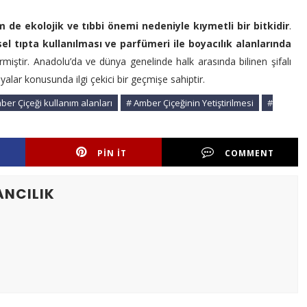
e ekolojik ve tıbbi önemi nedeniyle kıymetli bir bitkidir
.
el tıpta kullanılması ve parfümeri ile boyacılık alanlarında
rmiştir. Anadolu’da ve dünya genelinde halk arasında bilinen şifalı
oyalar konusunda ilgi çekici bir geçmişe sahiptir.
ber Çiçeği kullanım alanları
# Amber Çiçeğinin Yetiştirilmesi
#
PIN IT
COMMENT
ANCILIK