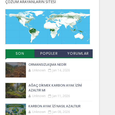
ÇÖZÜM ARAYANLARIN SİTESİ
SON
POPÜLER
YORUMLAR
EKLENENLER
YAYINLAR
ORMANSIZLAŞMA NEDİR
Unknown
Jan 14, 2026
AĞAÇ DİKMEK KARBON AYAK İZİNİ
AZALTIR MI
Unknown
Jan 11, 2026
KARBON AYAK İZİ NASIL AZALTILIR
Unknown
Jan 08, 2026