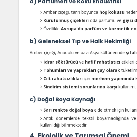
a) Parfümeri ve Koku Endüstrisi
Amber çiçeği, tarih boyunca
hoş kokusu
neden
Kurutulmuş çiçekleri
oda parfümü ve
giysi 
Özellikle
Avrupa'da parfüm ve kozmetik en
b) Geleneksel Tıp ve Halk Hekimliği
Amber çiçeği, Anadolu ve bazı Asya kültürlerinde
şifalı
İdrar söktürücü
ve
hafif rahatlatıcı
etkileri
Tohumları ve yaprakları çay olarak
tüketilmi
Cilt rahatsızlıkları
için
merhem yapımında
k
Sindirim sistemi sorunlarına karşı
kullanımı,
c) Doğal Boya Kaynağı
Sarı renkte doğal boya
elde etmek için kullanı
Antik dönemlerde tekstil boyamacılığında v
kullanıldığı bilinmektedir.
4. Ekolojik ve Tarımsal Önemi