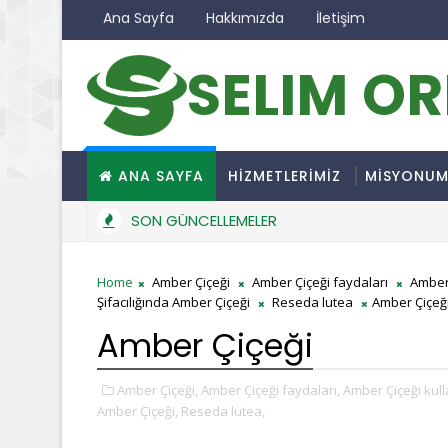
Ana Sayfa
Hakkımızda
İletişim
SELIM O
ANA SAYFA
HİZMETLERİMİZ
MİSYONU
SON GÜNCELLEMELER
Home
Amber Çiçeği
Amber Çiçeği faydaları
Amber 
Şifacılığında Amber Çiçeği
Reseda lutea
Amber Çiçeğ
Amber Çiçeği
Amber Çiçeği,
Amber Çiçeği faydaları,
Amber Çiçeği kull
Amber Çiçeği,
Reseda lutea,