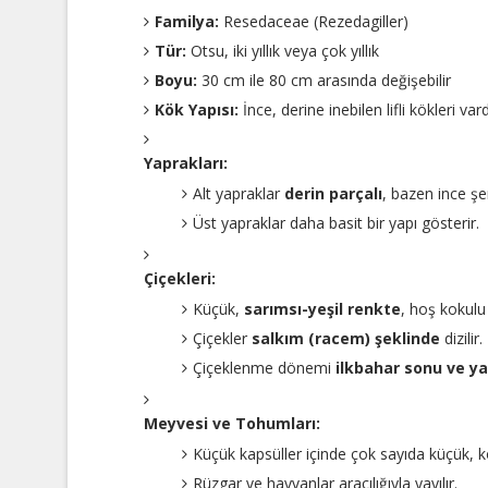
Familya:
Resedaceae (Rezedagiller)
Tür:
Otsu, iki yıllık veya çok yıllık
Boyu:
30 cm ile 80 cm arasında değişebilir
Kök Yapısı:
İnce, derine inebilen lifli kökleri vard
Yaprakları:
Alt yapraklar
derin parçalı
, bazen ince şer
Üst yapraklar daha basit bir yapı gösterir.
Çiçekleri:
Küçük,
sarımsı-yeşil renkte
, hoş kokulu
Çiçekler
salkım (racem) şeklinde
dizilir.
Çiçeklenme dönemi
ilkbahar sonu ve ya
Meyvesi ve Tohumları:
Küçük kapsüller içinde çok sayıda küçük, 
Rüzgar ve hayvanlar aracılığıyla yayılır.