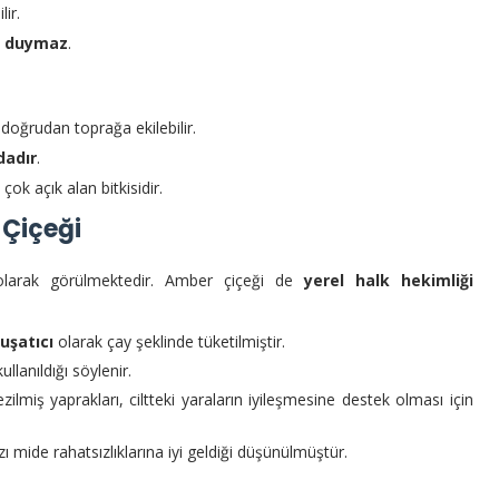
lir.
ç duymaz
.
doğrudan toprağa ekilebilir.
dadır
.
 çok açık alan bitkisidir.
 Çiçeği
larak görülmektedir. Amber çiçeği de
yerel halk hekimliği
uşatıcı
olarak çay şeklinde tüketilmiştir.
ullanıldığı söylenir.
ezilmiş yaprakları, ciltteki yaraların iyileşmesine destek olması için
ı mide rahatsızlıklarına iyi geldiği düşünülmüştür.