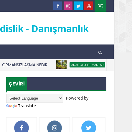
islik - Danışmanlık
NSIZLAŞMA NEDİR
AĞAÇ DİKMEK KARB
ANADOLU ORMANLARI
ÇEVİRİ
Powered by
Translate