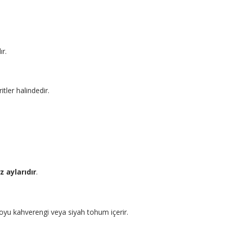
ır.
itler halindedir.
z aylarıdır
.
koyu kahverengi veya siyah tohum içerir.