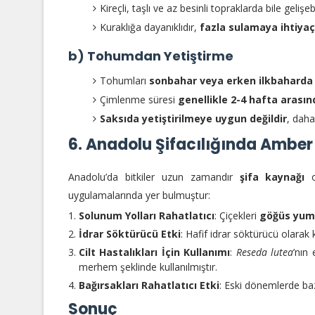
Kireçli, taşlı ve az besinli topraklarda bile gelişebi
Kuraklığa dayanıklıdır,
fazla sulamaya ihtiya
b) Tohumdan Yetiştirme
Tohumları
sonbahar veya erken ilkbaharda
Çimlenme süresi
genellikle 2-4 hafta arasın
Saksıda yetiştirilmeye uygun değildir
, daha
6. Anadolu Şifacılığında Amber
Anadolu’da bitkiler uzun zamandır
şifa kaynağı
o
uygulamalarında yer bulmuştur:
Solunum Yolları Rahatlatıcı
: Çiçekleri
göğüs yum
İdrar Söktürücü Etki
: Hafif idrar söktürücü olarak k
Cilt Hastalıkları İçin Kullanımı
:
Reseda lutea
’nın 
merhem şeklinde kullanılmıştır.
Bağırsakları Rahatlatıcı Etki
: Eski dönemlerde baz
Sonuç