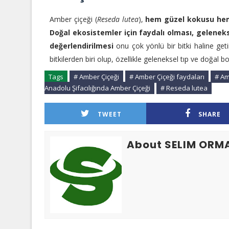
Amber çiçeği (
Reseda lutea
),
hem güzel kokusu hem d
Doğal ekosistemler için faydalı olması, geleneks
değerlendirilmesi
onu çok yönlü bir bitki haline geti
bitkilerden biri olup, özellikle geleneksel tıp ve doğal b
Tags
# Amber Çiçeği
# Amber Çiçeği faydaları
# Am
Anadolu Şifacılığında Amber Çiçeği
# Reseda lutea
TWEET
SHARE
About SELIM ORM