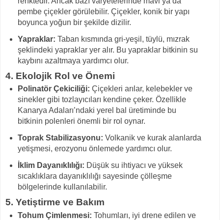
renktedir. Ancak bazı varyetelerinde mavi ya da
pembe çiçekler görülebilir. Çiçekler, konik bir yapı
boyunca yoğun bir şekilde dizilir.
Yapraklar:
Taban kısmında gri-yeşil, tüylü, mızrak
şeklindeki yapraklar yer alır. Bu yapraklar bitkinin su
kaybını azaltmaya yardımcı olur.
4.
Ekolojik Rol ve Önemi
Polinatör Çekiciliği:
Çiçekleri arılar, kelebekler ve
sinekler gibi tozlayıcıları kendine çeker. Özellikle
Kanarya Adaları’ndaki yerel bal üretiminde bu
bitkinin polenleri önemli bir rol oynar.
Toprak Stabilizasyonu:
Volkanik ve kurak alanlarda
yetişmesi, erozyonu önlemede yardımcı olur.
İklim Dayanıklılığı:
Düşük su ihtiyacı ve yüksek
sıcaklıklara dayanıklılığı sayesinde çölleşme
bölgelerinde kullanılabilir.
5.
Yetiştirme ve Bakım
Tohum Çimlenmesi:
Tohumları, iyi drene edilen ve