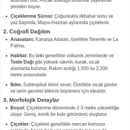
ardından ölür. Ancak döktüğü tohumlar sayesinde
yeniden büyür.
Çiçeklenme Süresi:
Çoğunlukla ilkbahar sonu ve
yaz başında, Mayıs-Haziran aylarında çiçeklenir.
2.
Coğrafi Dağılım
Anavatanı:
Kanarya Adaları, özellikle Tenerife ve La
Palma.
Habitat:
Bu bitki genellikle volkanik zeminlerde ve
Teide Dağı
gibi yüksek rakımlı, kurak, sıcak
alanlarda bulunur. Rakım aralığı 1.500 ila 2.200
metre arasındadır.
İklim:
Subtropikal iklimi sever. Özellikle sıcak günler
ve serin geceler bitkinin büyümesi için idealdir.
3.
Morfolojik Detaylar
Boyut:
Çiçeklenme döneminde 2-3 metre yüksekliğe
ulaşır. Geniş, konik bir kule görünümü oluşturur.
Çiçekler:
Çiçekleri genellikle mercan kırmızısı