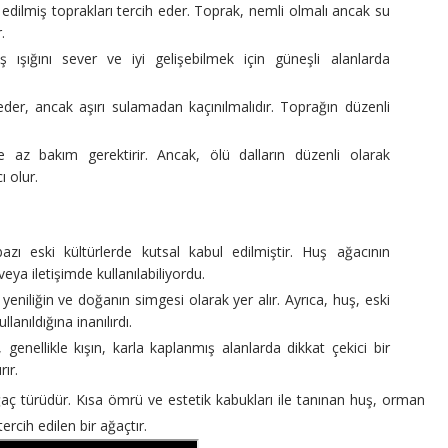
 edilmiş toprakları tercih eder. Toprak, nemli olmalı ancak su
.
şığını sever ve iyi gelişebilmek için güneşli alanlarda
eder, ancak aşırı sulamadan kaçınılmalıdır. Toprağın düzenli
e az bakım gerektirir. Ancak, ölü dalların düzenli olarak
 olur.
zı eski kültürlerde kutsal kabul edilmiştir. Huş ağacının
ya iletişimde kullanılabiliyordu.
yeniliğin ve doğanın simgesi olarak yer alır. Ayrıca, huş, eski
nıldığına inanılırdı.
enellikle kışın, karla kaplanmış alanlarda dikkat çekici bir
rır.
 ağaç türüdür. Kısa ömrü ve estetik kabukları ile tanınan huş, orman
rcih edilen bir ağaçtır.