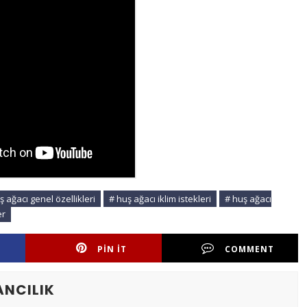
ş ağacı genel özellikleri
# huş ağacı iklim istekleri
# huş ağacı
er
PIN IT
COMMENT
ANCILIK