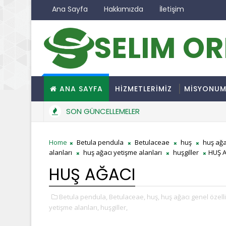
Ana Sayfa
Hakkımızda
İletişim
SELIM O
ANA SAYFA
HİZMETLERİMİZ
MİSYONU
SON GÜNCELLEMELER
Home
Betula pendula
Betulaceae
huş
huş ağac
alanları
huş ağacı yetişme alanları
huşgiller
HUŞ 
HUŞ AĞACI
Betula pendula,
Betulaceae,
huş,
huş ağacı genel özelli
yetişme alanları,
huşgiller,