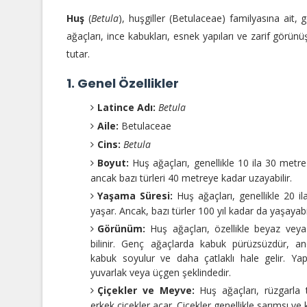
Huş
(
Betula
), huşgiller (Betulaceae) familyasına ait, 
ağaçları, ince kabukları, esnek yapıları ve zarif görünü
tutar.
1. Genel Özellikler
Latince Adı:
Betula
Aile:
Betulaceae
Cins:
Betula
Boyut:
Huş ağaçları, genellikle 10 ila 30 metr
ancak bazı türleri 40 metreye kadar uzayabilir.
Yaşama Süresi:
Huş ağaçları, genellikle 20 il
yaşar. Ancak, bazı türler 100 yıl kadar da yaşayabil
Görünüm:
Huş ağaçları, özellikle beyaz veya 
bilinir. Genç ağaçlarda kabuk pürüzsüzdür, an
kabuk soyulur ve daha çatlaklı hale gelir. Yapr
yuvarlak veya üçgen şeklindedir.
Çiçekler ve Meyve:
Huş ağaçları, rüzgarla 
erkek çiçekler açar. Çiçekler genellikle sarımsı ve