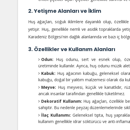
2. Yetişme Alanları ve İklim
Huş ağaçları, soğuk iklimlere dayanıklı olup, özellik
yetişir. Huş, genellikle nemli ve asidik topraklarda yeti
Karadeniz Bölgesi'nin dağlık alanlarında ve bazı iç böl
3. Özellikler ve Kullanım Alanları
Odun:
Huş odunu, sert ve esnek olup, özell
üretiminde kullanılır. Ayrıca, huş odunu müzik aletl
Kabuk:
Huş ağacının kabuğu, geleneksel olarak 
kabuğu, doğal bir yalıtım malzemesi olarak da kulla
Meyve:
Huş meyvesi, küçük ve kanatlıdır, rüzga
ancak insanlar tarafından genellikle tüketilmez.
Dekoratif Kullanım:
Huş ağaçları, özellikle b
sahiptir. Bu nedenle peyzaj düzenlemelerinde sıklıkl
İlaç Kullanımı:
Geleneksel tıpta, huş yapraklar
kullanım genellikle idrar söktürücü ve anti-inflamat