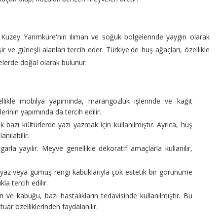
le Kuzey Yarımküre'nin ılıman ve soğuk bölgelerinde yaygın olarak
şir ve güneşli alanları tercih eder. Türkiye'de huş ağaçları, özellikle
gelerde doğal olarak bulunur.
ikle mobilya yapımında, marangozluk işlerinde ve kağıt
erinin yapımında da tercih edilir.
bazı kültürlerde yazı yazmak için kullanılmıştır. Ayrıca, huş
nılabilir.
rla yayılır. Meyve genellikle dekoratif amaçlarla kullanılır,
eyaz veya gümüş rengi kabuklarıyla çok estetik bir görünüme
a tercih edilir.
ı ve kabuğu, bazı hastalıkların tedavisinde kullanılmıştır. Bu
uar özelliklerinden faydalanılır.