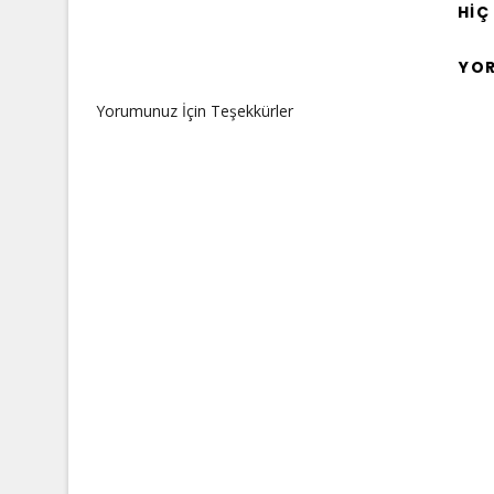
HIÇ
YO
Yorumunuz İçin Teşekkürler