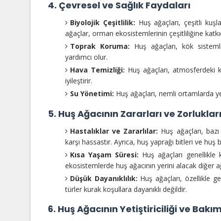
4. Çevresel ve Sağlık Faydaları
Biyolojik Çeşitlilik:
Huş ağaçları, çeşitli kuşl
ağaçlar, orman ekosistemlerinin çeşitliliğine katk
Toprak Koruma:
Huş ağaçları, kök sistemle
yardımcı olur.
Hava Temizliği:
Huş ağaçları, atmosferdeki ka
iyileştirir.
Su Yönetimi:
Huş ağaçları, nemli ortamlarda yet
5. Huş Ağacının Zararları ve Zorluklar
Hastalıklar ve Zararlılar:
Huş ağaçları, bazı 
karşı hassastır. Ayrıca, huş yaprağı bitleri ve huş bö
Kısa Yaşam Süresi:
Huş ağaçları genellikle 
ekosistemlerde huş ağacının yerini alacak diğer ağa
Düşük Dayanıklılık:
Huş ağaçları, özellikle gen
türler kurak koşullara dayanıklı değildir.
6. Huş Ağacının Yetiştiriciliği ve Bakım