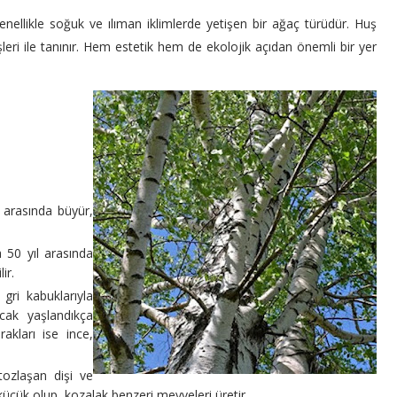
genellikle soğuk ve ılıman iklimlerde yetişen bir ağaç türüdür. Huş
şleri ile tanınır. Hem estetik hem de ekolojik açıdan önemli bir yer
e arasında büyür,
a 50 yıl arasında
ir.
gri kabuklarıyla
cak yaşlandıkça
akları ise ince,
tozlaşan dişi ve
 küçük olup, kozalak benzeri meyveleri üretir.