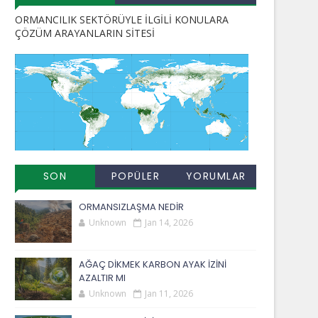
ORMANCILIK SEKTÖRÜYLE İLGİLİ KONULARA
ÇÖZÜM ARAYANLARIN SİTESİ
SON
POPÜLER
YORUMLAR
EKLENENLER
YAYINLAR
ORMANSIZLAŞMA NEDİR
Unknown
Jan 14, 2026
AĞAÇ DİKMEK KARBON AYAK İZİNİ
AZALTIR MI
Unknown
Jan 11, 2026