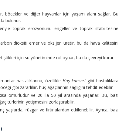
ar, böcekler ve diğer hayvanlar için yaşam alanı sağlar. Bu
ıda bulunur.
riyle toprak erozyonunu engeller ve toprak stabilitesine
rbon dioksiti emer ve oksijen üretir, bu da hava kalitesini
iştikleri için su yönetiminde rol oynar, bu da çevreyi korur.
ı
mantar hastalıklarına, özellikle
Huş kanseri
gibi hastalıklara
ceği gibi zararlılar, huş ağaçlarının sağlığını tehdit edebilir.
kısa ömürlüdür ve 20 ila 50 yıl arasında yaşarlar. Bu, bazı
ç türlerinin yetişmesini zorlaştırabilir.
ç yaşlarda, rüzgar ve fırtınalardan etkilenebilir. Ayrıca, bazı
ı