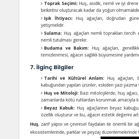
Toprak Seçimi:
Huş, asidik, nemli ve iyi drene
birikintisi oluşturacak kadar da yoğun olmamalıdır
Işık İhtiyacı:
Huş ağaçları, doğrudan güneş ı
yetişmelidir.
Sulama:
Huş ağaçları nemli toprakları tercih 
nemli tutulması gerekir.
Budama ve Bakım:
Huş ağaçları, genellikl
temizlenmesi, ağacın sağlıklı büyümesine yardımcı
7. İlginç Bilgiler
Tarihi ve Kültürel Anlam:
Huş ağaçları, ba
kabuğundan yapılan ürünler, eskiden yazı yazma ve
Huş ve Mitoloji:
Bazı mitolojilerde, huş ağacı, 
zamanlarda kötü ruhlardan korunmak amacıyla kulla
Beyaz Kabuk:
Huş ağaçlarının beyaz kabuğu, g
özellik oluşturur ve bu, ağacın estetik değerini artı
Huş
, zarif yapısı ve çevresel faydaları ile önemli bir
ekosistemlerinde, parklar ve peyzaj düzenlemelerinde te