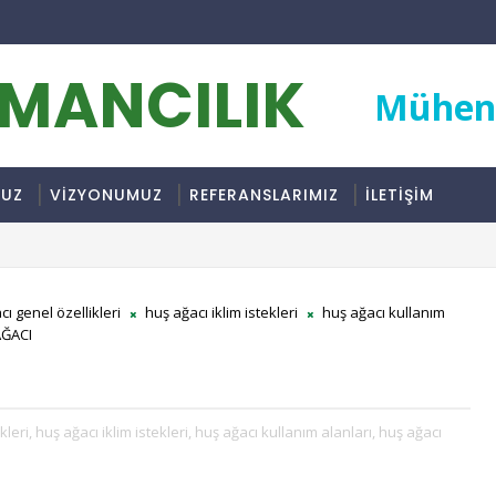
RMANCILIK
Mühend
MUZ
VİZYONUMUZ
REFERANSLARIMIZ
İLETİŞİM
ı genel özellikleri
huş ağacı iklim istekleri
huş ağacı kullanım
AĞACI
kleri,
huş ağacı iklim istekleri,
huş ağacı kullanım alanları,
huş ağacı