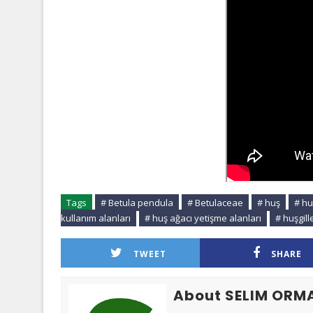
Tags
# Betula pendula
# Betulaceae
# huş
# hu
kullanım alanları
# huş ağacı yetişme alanları
# huşgill
TWEET
SHARE
About SELIM ORM