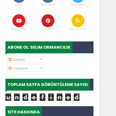
Likes
Followers
Followers
Subscribes
Followers
Subscribes
ABONE OL: SELIM ORMANCILIK
Kayıtlar
Yorumlar
TOPLAM SAYFA GÖRÜNTÜLEME SAYISI
u
n
d
e
f
i
n
e
d
SITE HAKKINDA