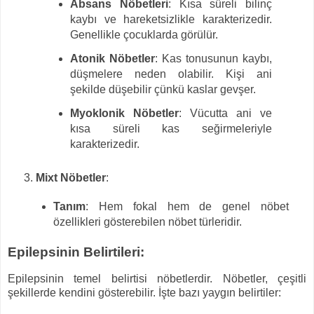
Absans Nöbetleri
: Kısa süreli bilinç
kaybı ve hareketsizlikle karakterizedir.
Genellikle çocuklarda görülür.
Atonik Nöbetler
: Kas tonusunun kaybı,
düşmelere neden olabilir. Kişi ani
şekilde düşebilir çünkü kaslar gevşer.
Myoklonik Nöbetler
: Vücutta ani ve
kısa süreli kas seğirmeleriyle
karakterizedir.
Mixt Nöbetler
:
Tanım
: Hem fokal hem de genel nöbet
özellikleri gösterebilen nöbet türleridir.
Epilepsinin Belirtileri:
Epilepsinin temel belirtisi nöbetlerdir. Nöbetler, çeşitli
şekillerde kendini gösterebilir. İşte bazı yaygın belirtiler: