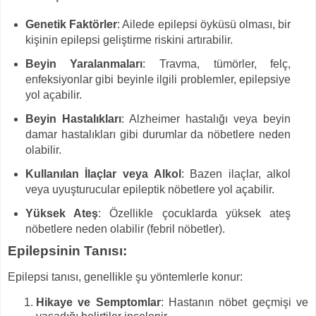
Genetik Faktörler
: Ailede epilepsi öyküsü olması, bir
kişinin epilepsi geliştirme riskini artırabilir.
Beyin Yaralanmaları
: Travma, tümörler, felç,
enfeksiyonlar gibi beyinle ilgili problemler, epilepsiye
yol açabilir.
Beyin Hastalıkları
: Alzheimer hastalığı veya beyin
damar hastalıkları gibi durumlar da nöbetlere neden
olabilir.
Kullanılan İlaçlar veya Alkol
: Bazen ilaçlar, alkol
veya uyuşturucular epileptik nöbetlere yol açabilir.
Yüksek Ateş
: Özellikle çocuklarda yüksek ateş
nöbetlere neden olabilir (febril nöbetler).
Epilepsinin Tanısı:
Epilepsi tanısı, genellikle şu yöntemlerle konur:
Hikaye ve Semptomlar
: Hastanın nöbet geçmişi ve