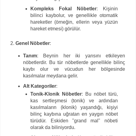
Kompleks Fokal Nöbetler
: Kişinin
bilinci kaybolur, ve genellikle otomatik
hareketler (örneğin, ellerin veya yüzün
hareket etmesi) görülür.
Genel Nöbetler
:
Tanım
: Beynin her iki yarısını etkileyen
nöbetlerdir. Bu tür nöbetlerde genellikle bilinç
kaybı olur ve vücudun her bölgesinde
kasılmalar meydana gelir.
Alt Kategoriler
:
Tonik-Klonik Nöbetler
: Bu nöbet türü,
kas sertleşmesi (tonik) ve ardından
kasılmaların (klonik) yaşandığı, kişiyi
bilinç kaybına uğratan en yaygın nöbet
türüdür. Eskiden "grand mal" nöbeti
olarak da biliniyordu.