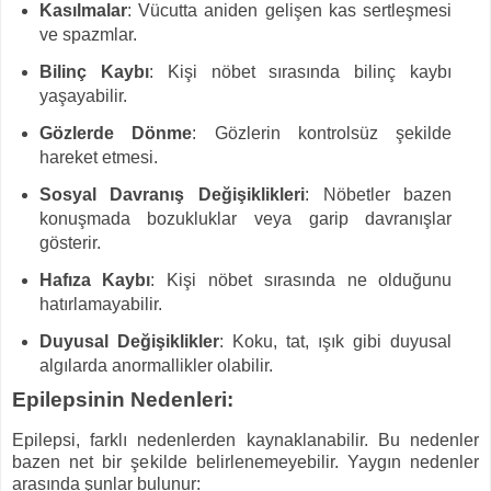
Kasılmalar
: Vücutta aniden gelişen kas sertleşmesi
ve spazmlar.
Bilinç Kaybı
: Kişi nöbet sırasında bilinç kaybı
yaşayabilir.
Gözlerde Dönme
: Gözlerin kontrolsüz şekilde
hareket etmesi.
Sosyal Davranış Değişiklikleri
: Nöbetler bazen
konuşmada bozukluklar veya garip davranışlar
gösterir.
Hafıza Kaybı
: Kişi nöbet sırasında ne olduğunu
hatırlamayabilir.
Duyusal Değişiklikler
: Koku, tat, ışık gibi duyusal
algılarda anormallikler olabilir.
Epilepsinin Nedenleri:
Epilepsi, farklı nedenlerden kaynaklanabilir. Bu nedenler
bazen net bir şekilde belirlenemeyebilir. Yaygın nedenler
arasında şunlar bulunur: