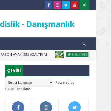
islik - Danışmanlık
 AYAK İZİNİ AZALTIR MI
KARBON A
BIREYSEL KARBON AYAK IZI
ÇEVİRİ
Powered by
Translate