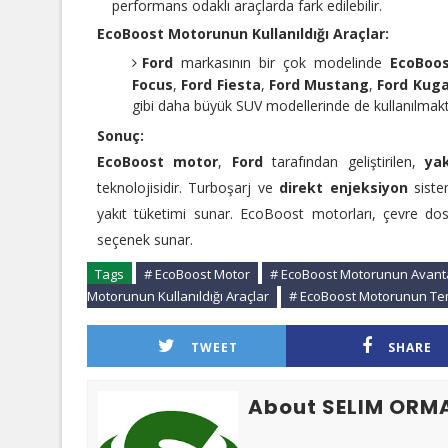
performans odaklı araçlarda fark edilebilir.
EcoBoost Motorunun Kullanıldığı Araçlar:
Ford
markasının bir çok modelinde
EcoBoos
Focus
,
Ford Fiesta
,
Ford Mustang
,
Ford Kug
gibi daha büyük SUV modellerinde de kullanılmakt
Sonuç:
EcoBoost motor
,
Ford
tarafından geliştirilen,
yak
teknolojisidir. Turboşarj ve
direkt enjeksiyon
siste
yakıt tüketimi sunar. EcoBoost motorları, çevre dost
seçenek sunar.
Tags
# EcoBoost Motor
# EcoBoost Motorunun Avanta
Motorunun Kullanıldığı Araçlar
# EcoBoost Motorunun Teme
TWEET
SHARE
About SELIM ORM