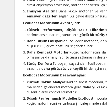
direkt enjeksiyon sayesinde, motor daha verimli çalı
Emisyon Azaltma
:
Daha küçük motorlar ve verim
emisyon değerleri
sağlar. Bu, çevre dostu bir sürü
EcoBoost Motorunun Avantajları:
Yüksek Performans, Düşük Yakıt Tüketimi
:
performans sunar. Bu, sürücülere
güçlü bir sürüş
Daha Düşük Emisyonlar
:
EcoBoost motorları,
dah
düşürür. Bu, çevre dostu bir seçenek sunar.
Daha Kompakt Motorlar
:
Küçük motor hacmi, daha
olmasını ve
daha iyi yol tutuşu
sağlamasını destek
Sürüş Konforu
:
Turboşarj sayesinde, EcoBoost m
sırasında
daha pürüzsüz ve keyifli
bir deneyim sağ
EcoBoost Motorunun Dezavantajları:
Yüksek Bakım Maliyetleri
:
EcoBoost motorları, tu
maliyetleri geleneksel motora göre
daha yüksek
o
düzenli olarak kontrol edilmelidir.
Düşük Performanslı Modeller
:
EcoBoost motorlar
küçük motor hacmi ve turboşarjın birleşiminden do