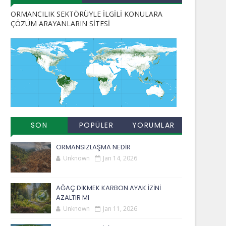
ORMANCILIK SEKTÖRÜYLE İLGİLİ KONULARA
ÇÖZÜM ARAYANLARIN SİTESİ
SON
POPÜLER
YORUMLAR
EKLENENLER
YAYINLAR
ORMANSIZLAŞMA NEDİR
Unknown
Jan 14, 2026
AĞAÇ DİKMEK KARBON AYAK İZİNİ
AZALTIR MI
Unknown
Jan 11, 2026