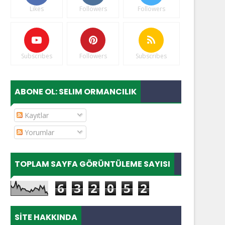
Likes
Followers
Followers
Subscribes
Followers
Subscribes
ABONE OL: SELIM ORMANCILIK
Kayıtlar
Yorumlar
TOPLAM SAYFA GÖRÜNTÜLEME SAYISI
6
3
2
0
5
2
SITE HAKKINDA