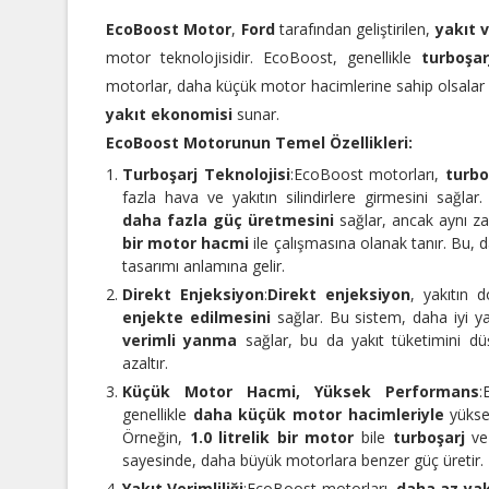
EcoBoost Motor
,
Ford
tarafından geliştirilen,
yakıt v
motor teknolojisidir. EcoBoost, genellikle
turboşar
motorlar, daha küçük motor hacimlerine sahip olsalar
yakıt ekonomisi
sunar.
EcoBoost Motorunun Temel Özellikleri:
Turboşarj Teknolojisi
:
EcoBoost motorları,
turbo
fazla hava ve yakıtın silindirlere girmesini sağla
daha fazla güç üretmesini
sağlar, ancak aynı 
bir motor hacmi
ile çalışmasına olanak tanır. Bu, 
tasarımı anlamına gelir.
Direkt Enjeksiyon
:
Direkt enjeksiyon
, yakıtın
enjekte edilmesini
sağlar. Bu sistem, daha iyi ya
verimli yanma
sağlar, bu da yakıt tüketimini dü
azaltır.
Küçük Motor Hacmi, Yüksek Performans
:
genellikle
daha küçük motor hacimleriyle
yükse
Örneğin,
1.0 litrelik bir motor
bile
turboşarj
v
sayesinde, daha büyük motorlara benzer güç üretir.
Yakıt Verimliliği
:
EcoBoost motorları,
daha az yak