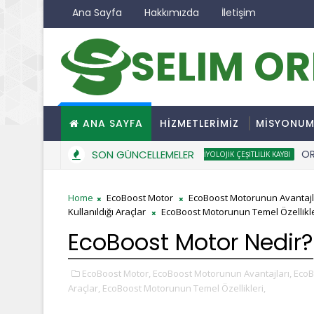
Ana Sayfa
Hakkımızda
İletişim
SELIM O
ANA SAYFA
HİZMETLERİMİZ
MİSYONU
SON GÜNCELLEMELER
ORMANS
BIYOLOJIK ÇEŞITLILIK KAYBI
Home
EcoBoost Motor
EcoBoost Motorunun Avantajl
Kullanıldığı Araçlar
EcoBoost Motorunun Temel Özellikle
EcoBoost Motor Nedir?
EcoBoost Motor,
EcoBoost Motorunun Avantajları,
EcoB
Araçlar,
EcoBoost Motorunun Temel Özellikleri,