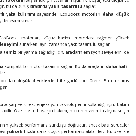
şır, bu da sürüş sırasında
yakıt tasarrufu
sağlar.
li yakıt kullanımı sayesinde, EcoBoost motorları
daha düşük
ş deneyimi sunar.
EcoBoost motorları, küçük hacimli motorlara rağmen yüksek
 deneyimi
sunarken, aynı zamanda yakıt tasarrufu sağlar.
a temiz
bir yanma sağladığı için, araçların emisyon seviyelerini de
 kompakt bir motor tasarımı sağlar. Bu da araçların
daha hafif
ler.
otorları
düşük devirlerde bile
güçlü tork üretir. Bu da sürüş
lar.
rboşarj ve direkt enjeksiyon teknolojilerini kullandığı için, bakım
labilir. Özellikle turboşarjın bakımı, motorun verimli çalışması için
ının yüksek performans sunduğu doğrudur, ancak bazı sürücüler
layı
yüksek hızda
daha düşük performans alabilirler. Bu, özellikle