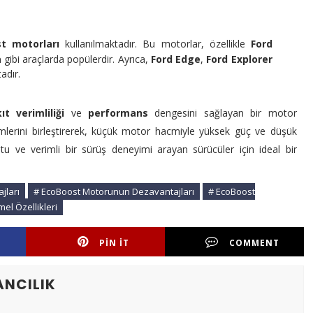
t motorları
kullanılmaktadır. Bu motorlar, özellikle
Ford
a
gibi araçlarda popülerdir. Ayrıca,
Ford Edge
,
Ford Explorer
adır.
ıt verimliliği
ve
performans
dengesini sağlayan bir motor
mlerini birleştirerek, küçük motor hacmiyle yüksek güç ve düşük
u ve verimli bir sürüş deneyimi arayan sürücüler için ideal bir
jları
# EcoBoost Motorunun Dezavantajları
# EcoBoost
l Özellikleri
PIN IT
COMMENT
ANCILIK