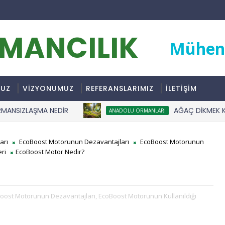
RMANCILIK
Mühend
MUZ
VİZYONUMUZ
REFERANSLARIMIZ
İLETİŞİM
IZLAŞMA NEDİR
AĞAÇ DİKMEK KARBON
ANADOLU ORMANLARI
arı
EcoBoost Motorunun Dezavantajları
EcoBoost Motorunun
ri
EcoBoost Motor Nedir?
oost Motorunun Dezavantajları,
EcoBoost Motorunun Kullanıldığı