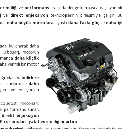
erimliliği
ve
performans
arasında denge kurmayı amaçlayan bir
j
ve
direkt enjeksiyon
teknolojilerinin birleşimiyle çalışır. Bu
 da,
daha büyük motorlara
kıyasla
daha fazla güç
ve
daha iyi
şarj
kullanarak daha
r. Turboşarj, motorun
zamanda
daha küçük
daha verimli bir motor
 doğrudan
silindirlere
kıt karışımı ve
daha
şürür ve emisyonları
EcoBoost motorları,
k performans sunar.
e
direkt enjeksiyon
 Bu da araçların
yakıt verimliliğini artırır
.
ıt tüketimi
sağlamak için tasarlanmıştır. Turboşarj teknolojisi ve