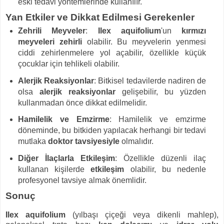
eski tedavi yöntemlerinde kullanılır.
Yan Etkiler ve Dikkat Edilmesi Gerekenler
Zehrili Meyveler
:
Ilex aquifolium
'un
kırmızı
meyveleri
zehirli
olabilir. Bu meyvelerin yenmesi
ciddi zehirlenmelere yol açabilir, özellikle küçük
çocuklar için tehlikeli olabilir.
Alerjik Reaksiyonlar
: Bitkisel tedavilerde nadiren de
olsa
alerjik reaksiyonlar
gelişebilir, bu yüzden
kullanmadan önce dikkat edilmelidir.
Hamilelik ve Emzirme
: Hamilelik ve emzirme
döneminde, bu bitkiden yapılacak herhangi bir tedavi
mutlaka
doktor tavsiyesiyle
olmalıdır.
Diğer İlaçlarla Etkileşim
: Özellikle düzenli ilaç
kullanan kişilerde
etkileşim
olabilir, bu nedenle
profesyonel tavsiye almak önemlidir.
Sonuç
Ilex aquifolium
(yılbaşı çiçeği veya dikenli mahlep),