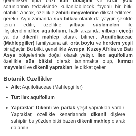
geleneksel tıpta bazı
kan dolaşımı
ve
idrar yolu
sorunlarının tedavisinde kullanılabilecek faydalı bir bitki
olabilir. Ancak, özellikle
zehirli meyvelerine
dikkat edilmesi
gerekir. Aynı zamanda
süs bitkisi
olarak da yaygın şekilde
tercih edilir, özellikle
yılbaşı süslemeleri
ile
ilişkilendirilir.
Ilex aquifolium
, halk arasında
yılbaşı çiçeği
ya da
dikenli mahlep
olarak bilinen,
Aquifoliaceae
(Mahlepgiller)
familyasına ait,
orta boylu
ve
herdem yeşil
bir ağaçtır. Bu bitki, genellikle
Avrupa
,
Kuzey Afrika
ve
Batı
Asya
bölgelerinde doğal olarak yetişir.
Ilex aquifolium
özellikle
süs bitkisi
olarak tanınmakta olup,
kırmızı
meyveleri
ve
dikenli yaprakları
ile dikkat çeker.
Botanik Özellikler
Aile
: Aquifoliaceae (Mahlepgiller)
Tür
:
Ilex aquifolium
Yapraklar
:
Dikenli ve parlak
yeşil yaprakları vardır.
Yapraklar, özellikle kenarlarında
dikenli
dişlere
sahiptir, bu yüzden bitki bazen
dikenli mahlep
olarak
da anılır.