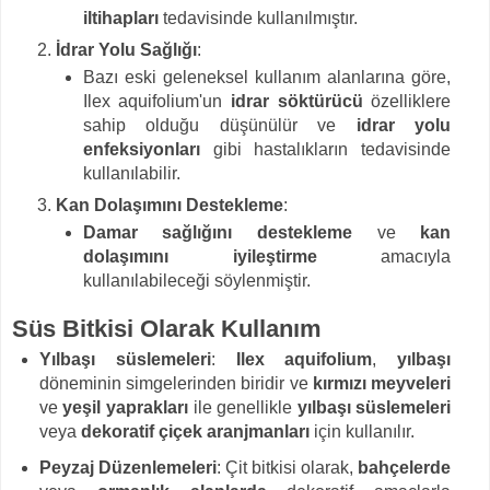
iltihapları
tedavisinde kullanılmıştır.
İdrar Yolu Sağlığı
:
Bazı eski geleneksel kullanım alanlarına göre,
Ilex aquifolium'un
idrar söktürücü
özelliklere
sahip olduğu düşünülür ve
idrar yolu
enfeksiyonları
gibi hastalıkların tedavisinde
kullanılabilir.
Kan Dolaşımını Destekleme
:
Damar sağlığını destekleme
ve
kan
dolaşımını iyileştirme
amacıyla
kullanılabileceği söylenmiştir.
Süs Bitkisi Olarak Kullanım
Yılbaşı süslemeleri
:
Ilex aquifolium
,
yılbaşı
döneminin simgelerinden biridir ve
kırmızı meyveleri
ve
yeşil yaprakları
ile genellikle
yılbaşı süslemeleri
veya
dekoratif çiçek aranjmanları
için kullanılır.
Peyzaj Düzenlemeleri
: Çit bitkisi olarak,
bahçelerde