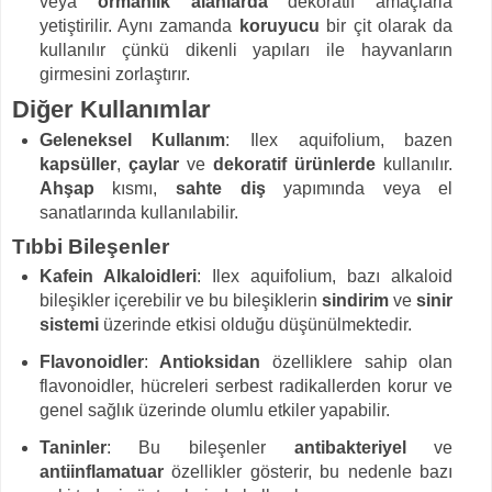
veya
ormanlık alanlarda
dekoratif amaçlarla
yetiştirilir. Aynı zamanda
koruyucu
bir çit olarak da
kullanılır çünkü dikenli yapıları ile hayvanların
girmesini zorlaştırır.
Diğer Kullanımlar
Geleneksel Kullanım
: Ilex aquifolium, bazen
kapsüller
,
çaylar
ve
dekoratif ürünlerde
kullanılır.
Ahşap
kısmı,
sahte diş
yapımında veya el
sanatlarında kullanılabilir.
Tıbbi Bileşenler
Kafein Alkaloidleri
: Ilex aquifolium, bazı alkaloid
bileşikler içerebilir ve bu bileşiklerin
sindirim
ve
sinir
sistemi
üzerinde etkisi olduğu düşünülmektedir.
Flavonoidler
:
Antioksidan
özelliklere sahip olan
flavonoidler, hücreleri serbest radikallerden korur ve
genel sağlık üzerinde olumlu etkiler yapabilir.
Taninler
: Bu bileşenler
antibakteriyel
ve
antiinflamatuar
özellikler gösterir, bu nedenle bazı