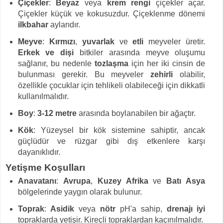
Çiçekler
:
Beyaz
veya
krem rengi
çiçekler açar.
Çiçekler küçük ve kokusuzdur. Çiçeklenme dönemi
ilkbahar
aylarıdır.
Meyve
:
Kırmızı
,
yuvarlak
ve
etli
meyveler üretir.
Erkek ve dişi
bitkiler arasında meyve oluşumu
sağlanır, bu nedenle
tozlaşma
için her iki cinsin de
bulunması gerekir. Bu meyveler
zehirli
olabilir,
özellikle çocuklar için tehlikeli olabileceği için dikkatli
kullanılmalıdır.
Boy
:
3-12 metre
arasında boylanabilen bir ağaçtır.
Kök
: Yüzeysel bir kök sistemine sahiptir, ancak
güçlüdür ve rüzgar gibi dış etkenlere karşı
dayanıklıdır.
Yetişme Koşulları
Anavatanı
:
Avrupa
,
Kuzey Afrika
ve
Batı Asya
bölgelerinde yaygın olarak bulunur.
Toprak
:
Asidik
veya
nötr
pH'a sahip,
drenajı iyi
topraklarda yetişir. Kireçli topraklardan kaçınılmalıdır.