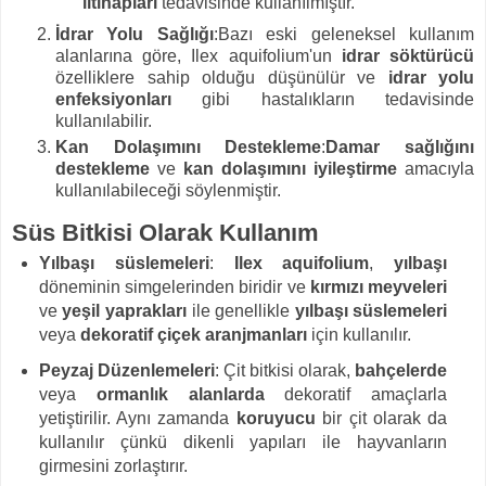
iltihapları
tedavisinde kullanılmıştır.
İdrar Yolu Sağlığı
:Bazı eski geleneksel kullanım
alanlarına göre, Ilex aquifolium'un
idrar söktürücü
özelliklere sahip olduğu düşünülür ve
idrar yolu
enfeksiyonları
gibi hastalıkların tedavisinde
kullanılabilir.
Kan Dolaşımını Destekleme
:
Damar sağlığını
destekleme
ve
kan dolaşımını iyileştirme
amacıyla
kullanılabileceği söylenmiştir.
Süs Bitkisi Olarak Kullanım
Yılbaşı süslemeleri
:
Ilex aquifolium
,
yılbaşı
döneminin simgelerinden biridir ve
kırmızı meyveleri
ve
yeşil yaprakları
ile genellikle
yılbaşı süslemeleri
veya
dekoratif çiçek aranjmanları
için kullanılır.
Peyzaj Düzenlemeleri
: Çit bitkisi olarak,
bahçelerde
veya
ormanlık alanlarda
dekoratif amaçlarla
yetiştirilir. Aynı zamanda
koruyucu
bir çit olarak da
kullanılır çünkü dikenli yapıları ile hayvanların
girmesini zorlaştırır.