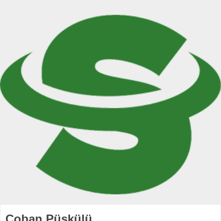
Çoban Püskülü