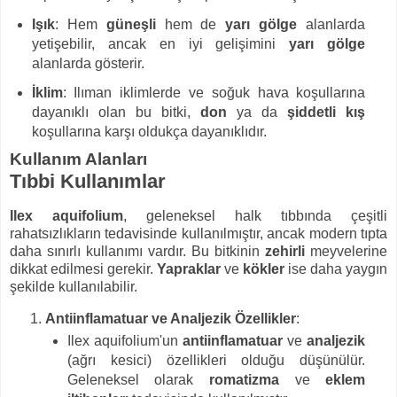
Işık
: Hem
güneşli
hem de
yarı gölge
alanlarda
yetişebilir, ancak en iyi gelişimini
yarı gölge
alanlarda gösterir.
İklim
: Ilıman iklimlerde ve soğuk hava koşullarına
dayanıklı olan bu bitki,
don
ya da
şiddetli kış
koşullarına karşı oldukça dayanıklıdır.
Kullanım Alanları
Tıbbi Kullanımlar
Ilex aquifolium
, geleneksel halk tıbbında çeşitli
rahatsızlıkların tedavisinde kullanılmıştır, ancak modern tıpta
daha sınırlı kullanımı vardır. Bu bitkinin
zehirli
meyvelerine
dikkat edilmesi gerekir.
Yapraklar
ve
kökler
ise daha yaygın
şekilde kullanılabilir.
Antiinflamatuar ve Analjezik Özellikler
:
Ilex aquifolium'un
antiinflamatuar
ve
analjezik
(ağrı kesici) özellikleri olduğu düşünülür.
Geleneksel olarak
romatizma
ve
eklem