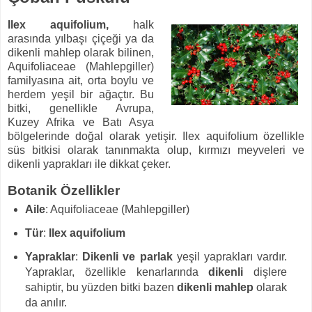
Ilex aquifolium
,
halk
arasında yılbaşı çiçeği ya da
dikenli mahlep olarak bilinen,
Aquifoliaceae (Mahlepgiller)
familyasına ait, orta boylu ve
herdem yeşil bir ağaçtır. Bu
bitki, genellikle Avrupa,
Kuzey Afrika ve Batı Asya
bölgelerinde doğal olarak yetişir. Ilex aquifolium özellikle
süs bitkisi olarak tanınmakta olup, kırmızı meyveleri ve
dikenli yaprakları ile dikkat çeker.
Botanik Özellikler
Aile
: Aquifoliaceae (Mahlepgiller)
Tür
:
Ilex aquifolium
Yapraklar
:
Dikenli ve parlak
yeşil yaprakları vardır.
Yapraklar, özellikle kenarlarında
dikenli
dişlere
sahiptir, bu yüzden bitki bazen
dikenli mahlep
olarak
da anılır.