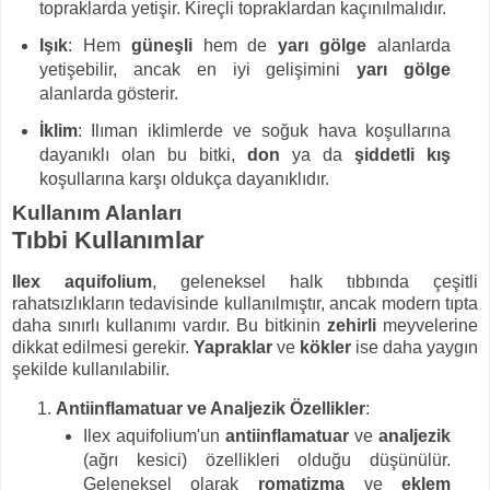
topraklarda yetişir. Kireçli topraklardan kaçınılmalıdır.
Işık
: Hem
güneşli
hem de
yarı gölge
alanlarda
yetişebilir, ancak en iyi gelişimini
yarı gölge
alanlarda gösterir.
İklim
: Ilıman iklimlerde ve soğuk hava koşullarına
dayanıklı olan bu bitki,
don
ya da
şiddetli kış
koşullarına karşı oldukça dayanıklıdır.
Kullanım Alanları
Tıbbi Kullanımlar
Ilex aquifolium
, geleneksel halk tıbbında çeşitli
rahatsızlıkların tedavisinde kullanılmıştır, ancak modern tıpta
daha sınırlı kullanımı vardır. Bu bitkinin
zehirli
meyvelerine
dikkat edilmesi gerekir.
Yapraklar
ve
kökler
ise daha yaygın
şekilde kullanılabilir.
Antiinflamatuar ve Analjezik Özellikler
:
Ilex aquifolium'un
antiinflamatuar
ve
analjezik
(ağrı kesici) özellikleri olduğu düşünülür.
Geleneksel olarak
romatizma
ve
eklem