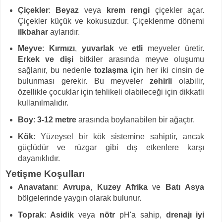
Çiçekler
:
Beyaz
veya
krem rengi
çiçekler açar.
Çiçekler küçük ve kokusuzdur. Çiçeklenme dönemi
ilkbahar
aylarıdır.
Meyve
:
Kırmızı
,
yuvarlak
ve
etli
meyveler üretir.
Erkek ve dişi
bitkiler arasında meyve oluşumu
sağlanır, bu nedenle
tozlaşma
için her iki cinsin de
bulunması gerekir. Bu meyveler
zehirli
olabilir,
özellikle çocuklar için tehlikeli olabileceği için dikkatli
kullanılmalıdır.
Boy
:
3-12 metre
arasında boylanabilen bir ağaçtır.
Kök
: Yüzeysel bir kök sistemine sahiptir, ancak
güçlüdür ve rüzgar gibi dış etkenlere karşı
dayanıklıdır.
Yetişme Koşulları
Anavatanı
:
Avrupa
,
Kuzey Afrika
ve
Batı Asya
bölgelerinde yaygın olarak bulunur.
Toprak
:
Asidik
veya
nötr
pH'a sahip,
drenajı iyi