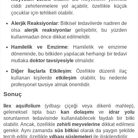
ciddi zehirlenmelere yol açabilir, özellikle küçük
çocuklar için tehlikeli olabilir.
Alerjik Reaksiyonlar
: Bitkisel tedavilerde nadiren de
olsa
alerjik reaksiyonlar
gelişebilir, bu yüzden
kullanmadan önce dikkat edilmelidir.
Hamilelik ve Emzirme
: Hamilelik ve emzirme
döneminde, bu bitkiden yapılacak herhangi bir tedavi
mutlaka
doktor tavsiyesiyle
olmalıdır.
Diğer İlaçlarla Etkileşim
: Özellikle düzenli ilaç
kullanan kişilerde
etkileşim
olabilir, bu nedenle
profesyonel tavsiye almak önemlidir.
Sonuç
Ilex aquifolium
(yılbaşı çiçeği veya dikenli mahlep),
geleneksel tıpta bazı
kan dolaşımı
ve
idrar yolu
sorunlarının tedavisinde kullanılabilecek faydalı bir bitki
olabilir. Ancak, özellikle
zehirli meyvelerine
dikkat edilmesi
gerekir. Aynı zamanda
süs bitkisi
olarak da yaygın şekilde
tercih edilir, özellikle
yılbaşı süslemeleri
ile ilişkilendirilir.