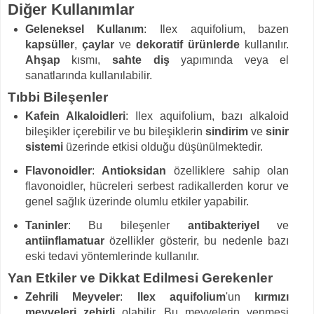
Diğer Kullanımlar
Geleneksel Kullanım
: Ilex aquifolium, bazen
kapsüller
,
çaylar
ve
dekoratif ürünlerde
kullanılır.
Ahşap
kısmı,
sahte diş
yapımında veya el
sanatlarında kullanılabilir.
Tıbbi Bileşenler
Kafein Alkaloidleri
: Ilex aquifolium, bazı alkaloid
bileşikler içerebilir ve bu bileşiklerin
sindirim
ve
sinir
sistemi
üzerinde etkisi olduğu düşünülmektedir.
Flavonoidler
:
Antioksidan
özelliklere sahip olan
flavonoidler, hücreleri serbest radikallerden korur ve
genel sağlık üzerinde olumlu etkiler yapabilir.
Taninler
: Bu bileşenler
antibakteriyel
ve
antiinflamatuar
özellikler gösterir, bu nedenle bazı
eski tedavi yöntemlerinde kullanılır.
Yan Etkiler ve Dikkat Edilmesi Gerekenler
Zehrili Meyveler
:
Ilex aquifolium
'un
kırmızı
meyveleri
zehirli
olabilir. Bu meyvelerin yenmesi