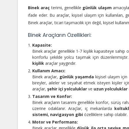
Binek araç
terimi, genellikle
günlük ulaşım
amacıyla
ifade eder. Bu araçlar, kişisel ulaşım için kullanılan, g
Binek araçlar, ticari taşımacılık için değil, kişisel kullan
Binek Araçların Özellikleri:
Kapasite:
Binek araçlar genellikle 1-7 kişilik kapasiteye sahip 
konforlu şekilde yolcu taşımak için düzenlenmişti
kişilik
araçlar yaygındır.
Kullanım Amacı:
Binek araçlar,
günlük yaşamda
kişisel ulaşım için 
bireyler, aileler ve seyahat etmek isteyen kişiler i
araçlar,
şehir içi yolculuklar
ve
uzun yolculuklar
Tasarım ve Konfor:
Binek araçların tasarımı genellikle konfor, sürüş raha
üzerine odaklanır. Araçlar, iç mekanlarda
koltuk
sistemi, navigasyon gibi
özelliklere sahip olabilir.
Motor ve Performans:
Binek araçlar genellikle
düşük ila orta seviye m