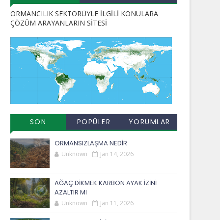
ORMANCILIK SEKTÖRÜYLE İLGİLİ KONULARA
ÇÖZÜM ARAYANLARIN SİTESİ
SON
POPÜLER
YORUMLAR
EKLENENLER
YAYINLAR
ORMANSIZLAŞMA NEDİR
Unknown
Jan 14, 2026
AĞAÇ DİKMEK KARBON AYAK İZİNİ
AZALTIR MI
Unknown
Jan 11, 2026