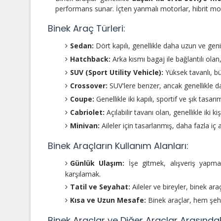
performans sunar. İçten yanmalı motorlar, hibrit motor
Binek Araç Türleri:
Sedan:
Dört kapılı, genellikle daha uzun ve geni
Hatchback:
Arka kısmı bagaj ile bağlantılı olan
SUV (Sport Utility Vehicle):
Yüksek tavanlı, büy
Crossover:
SUV'lere benzer, ancak genellikle da
Coupe:
Genellikle iki kapılı, sportif ve şık tasar
Cabriolet:
Açılabilir tavanı olan, genellikle iki kiş
Minivan:
Aileler için tasarlanmış, daha fazla iç
Binek Araçların Kullanım Alanları:
Günlük Ulaşım:
İşe gitmek, alışveriş yapmak
karşılamak.
Tatil ve Seyahat:
Aileler ve bireyler, binek araç
Kısa ve Uzun Mesafe:
Binek araçlar, hem şehir
Binek Araçlar ve Diğer Araçlar Arasındak