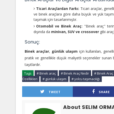
Ticari Araçlardan Farkı:
Ticari araçlar, genell
ve binek araçlara göre daha büyük ve yük taşıma 
taşımak için tasarlanmıştır.
Otomobil ve Binek Araç:
"Binek araç" terim
dışında da
minivan, SUV ve crossover
gibi araçl
Sonuç:
Binek araçlar
,
günlük ulaşım
için kullanılan, genell
pratik ve genellikle düşük maliyetli seçenekler sunan bu
taşıtlardır.
Tags
# Binek araç
# Binek Araç Nedir
# Binek Araç 
Özellikleri
# günlük ulaşım
# yolcu taşımacılığı
TWEET
SHARE
About SELIM ORM