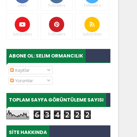
Likes
Followers
Followers
Subscribes
Followers
Subscribes
ABONE OL: SELIM ORMANCILIK
Kayıtlar
Yorumlar
TOPLAM SAYFA GÖRÜNTÜLEME SAYISI
6
3
4
2
2
2
SITE HAKKINDA