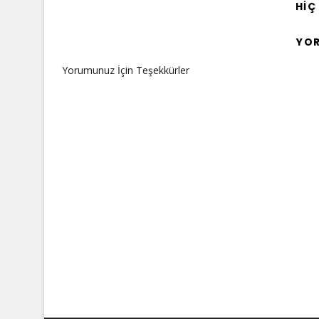
HIÇ
YO
Yorumunuz İçin Teşekkürler