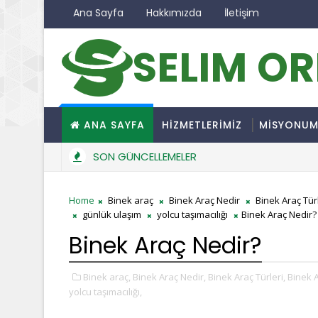
Ana Sayfa
Hakkımızda
İletişim
SELIM O
ANA SAYFA
HİZMETLERİMİZ
MİSYONU
SON GÜNCELLEMELER
Home
Binek araç
Binek Araç Nedir
Binek Araç Tür
günlük ulaşım
yolcu taşımacılığı
Binek Araç Nedir?
Binek Araç Nedir?
Binek araç,
Binek Araç Nedir,
Binek Araç Türleri,
Binek A
yolcu taşımacılığı,