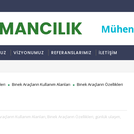
RMANCILIK
Mühend
MUZ
VİZYONUMUZ
REFERANSLARIMIZ
İLETİŞİM
leri
Binek Araçların Kullanım Alanları
Binek Araçların Özellikleri
raçların Kullanım Alanları,
Binek Araçların Özellikleri,
günlük ulaşım,