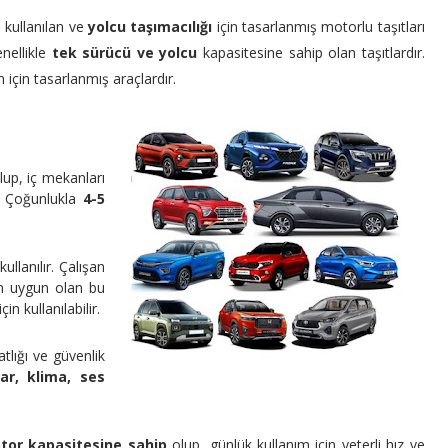
 kullanılan ve
yolcu taşımacılığı
için tasarlanmış motorlu taşıtları
enellikle
tek sürücü ve yolcu
kapasitesine sahip olan taşıtlardır.
ım için tasarlanmış araçlardır.
olup, iç mekanları
r. Çoğunlukla
4-5
kullanılır. Çalışan
çin uygun olan bu
için kullanılabilir.
tlığı ve güvenlik
lar, klima, ses
otor kapasitesine sahip
olup, günlük kullanım için yeterli hız ve