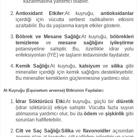
kazanmasına yardımcı olabilir.
Antioxidant Etkiler
:
At kuyruğu,
antioksidanlar
içerdiği için vücutta serbest radikallerin etkisini
azaltabilir. Bu da yaşlanma karşıtı etkiler gösterir.
Böbrek ve Mesane Sağlığı
:
At kuyruğu,
böbrekleri
temizleme
ve
mesane sağlığını iyileştirme
potansiyeline sahiptir. Bu, özellikle idrar yolu
enfeksiyonları (İYE) ve taşların tedavisinde faydalıdır.
Kemik Sağlığı
:
At kuyruğu,
kalsiyum
ve
silika
gibi
mineraller içerdiği için kemik sağlığını destekleyebilir.
Bu mineraller kemiklerin güçlenmesine yardımcı olur.
At Kuyruğu (Equisetum arvense) Bitkisinin Faydaları
:
İdrar Söktürücü Etki
:
At kuyruğu, güçlü bir
diüretik
(idrar söktürücü) etkiye sahiptir. Vücutta fazla suyun
atılmasına yardımcı olur, bu da
ödem
ve
şişkinlik
gibi
sorunları hafifletebilir.
Cilt ve Saç Sağlığı
:
Silika
ve
flavonoidler
açısından
zengin olan at kuyruğu, cilt sağlığını iyileştirir ve saçın