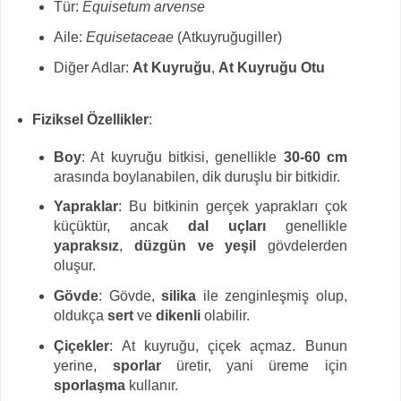
Tür:
Equisetum arvense
Aile:
Equisetaceae
(Atkuyruğugiller)
Diğer Adlar:
At Kuyruğu
,
At Kuyruğu Otu
Fiziksel Özellikler
:
Boy
: At kuyruğu bitkisi, genellikle
30-60 cm
arasında boylanabilen, dik duruşlu bir bitkidir.
Yapraklar
: Bu bitkinin gerçek yaprakları çok
küçüktür, ancak
dal uçları
genellikle
yapraksız
,
düzgün ve yeşil
gövdelerden
oluşur.
Gövde
: Gövde,
silika
ile zenginleşmiş olup,
oldukça
sert
ve
dikenli
olabilir.
Çiçekler
: At kuyruğu, çiçek açmaz. Bunun
yerine,
sporlar
üretir, yani üreme için
sporlaşma
kullanır.