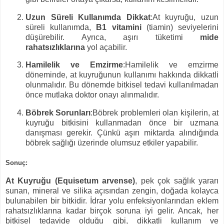
Uzun Süreli Kullanımda Dikkat
:
At kuyruğu, uzun
süreli kullanımda,
B1 vitamini
(tiamin) seviyelerini
düşürebilir. Ayrıca, aşırı tüketimi
mide
rahatsızlıklarına
yol açabilir.
Hamilelik ve Emzirme
:
Hamilelik ve emzirme
döneminde, at kuyruğunun kullanımı hakkında dikkatli
olunmalıdır. Bu dönemde bitkisel tedavi kullanılmadan
önce mutlaka doktor onayı alınmalıdır.
Böbrek Sorunları
:
Böbrek problemleri olan kişilerin, at
kuyruğu bitkisini kullanmadan önce bir uzmana
danışması gerekir. Çünkü aşırı miktarda alındığında
böbrek sağlığı üzerinde olumsuz etkiler yapabilir.
Sonuç
:
At Kuyruğu (Equisetum arvense)
, pek çok sağlık yararı
sunan, mineral ve silika açısından zengin, doğada kolayca
bulunabilen bir bitkidir. İdrar yolu enfeksiyonlarından eklem
rahatsızlıklarına kadar birçok soruna iyi gelir. Ancak, her
bitkisel tedavide olduğu gibi, dikkatli kullanım ve