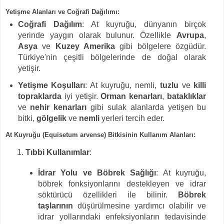
Yetişme Alanları ve Coğrafi Dağılımı
:
Coğrafi Dağılım
: At kuyruğu, dünyanın birçok
yerinde yaygın olarak bulunur. Özellikle
Avrupa
,
Asya
ve
Kuzey Amerika
gibi bölgelere özgüdür.
Türkiye'nin çeşitli bölgelerinde de doğal olarak
yetişir.
Yetişme Koşulları
: At kuyruğu, nemli,
tuzlu
ve
killi
topraklarda
iyi yetişir.
Orman kenarları
,
bataklıklar
ve
nehir kenarları
gibi sulak alanlarda yetişen bu
bitki,
gölgelik
ve
nemli
yerleri tercih eder.
At Kuyruğu (Equisetum arvense) Bitkisinin Kullanım Alanları
:
Tıbbi Kullanımlar
:
İdrar Yolu ve Böbrek Sağlığı
: At kuyruğu,
böbrek fonksiyonlarını destekleyen ve idrar
söktürücü özellikleri ile bilinir.
Böbrek
taşlarının
düşürülmesine yardımcı olabilir ve
idrar yollarındaki enfeksiyonların tedavisinde