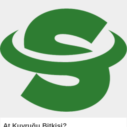
At Kuyruğu Bitkisi?