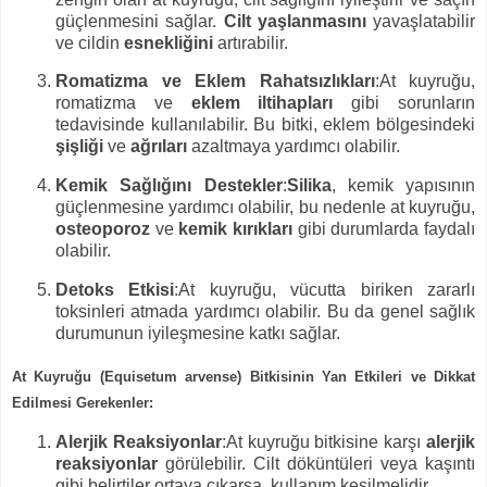
güçlenmesini sağlar.
Cilt yaşlanmasını
yavaşlatabilir
ve cildin
esnekliğini
artırabilir.
Romatizma ve Eklem Rahatsızlıkları
:
At kuyruğu,
romatizma ve
eklem iltihapları
gibi sorunların
tedavisinde kullanılabilir. Bu bitki, eklem bölgesindeki
şişliği
ve
ağrıları
azaltmaya yardımcı olabilir.
Kemik Sağlığını Destekler
:
Silika
, kemik yapısının
güçlenmesine yardımcı olabilir, bu nedenle at kuyruğu,
osteoporoz
ve
kemik kırıkları
gibi durumlarda faydalı
olabilir.
Detoks Etkisi
:
At kuyruğu, vücutta biriken zararlı
toksinleri atmada yardımcı olabilir. Bu da genel sağlık
durumunun iyileşmesine katkı sağlar.
At Kuyruğu (Equisetum arvense) Bitkisinin Yan Etkileri ve Dikkat
Edilmesi Gerekenler
:
Alerjik Reaksiyonlar
:
At kuyruğu bitkisine karşı
alerjik
reaksiyonlar
görülebilir. Cilt döküntüleri veya kaşıntı
gibi belirtiler ortaya çıkarsa, kullanım kesilmelidir.