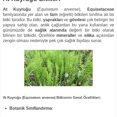
At Kuyruğu
(
Equisetum arvense
),
Equisetaceae
familyasında yer alan ve
farn
(eğrelti) bitkileri sınıfına ait bir
bitki türüdür. Bu bitki,
yaprakları
ve
gövdesi
çok belirgin bir
yapıya sahip olan, antik çağlardan bu yana kullanılan ve
günümüzde de
sağlık alanında
değerli bir bitki olarak
bilinen bir bitkidir. Özellikle
mineraller
ve
silika
açısından
zengin olması nedeniyle pek çok sağlık faydası sunar.
At Kuyruğu (Equisetum arvense) Bitkisinin Genel Özellikleri
:
Botanik Sınıflandırma
: