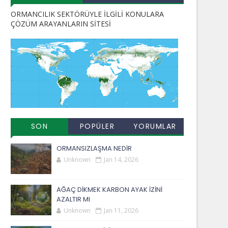
ORMANCILIK SEKTÖRÜYLE İLGİLİ KONULARA
ÇÖZÜM ARAYANLARIN SİTESİ
SON
POPÜLER
YORUMLAR
EKLENENLER
YAYINLAR
ORMANSIZLAŞMA NEDİR
Unknown
Jan 14, 2026
AĞAÇ DİKMEK KARBON AYAK İZİNİ
AZALTIR MI
Unknown
Jan 11, 2026