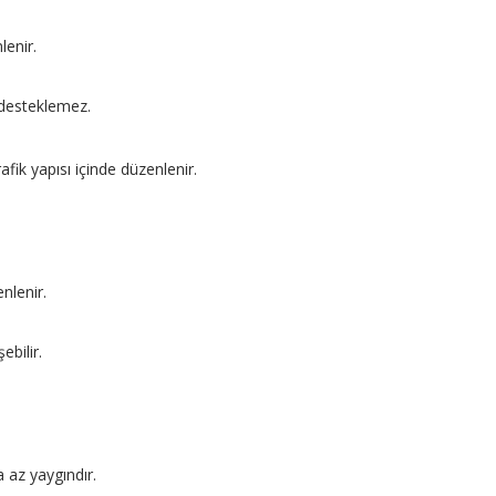
lenir.
i desteklemez.
fik yapısı içinde düzenlenir.
nlenir.
ebilir.
a az yaygındır.