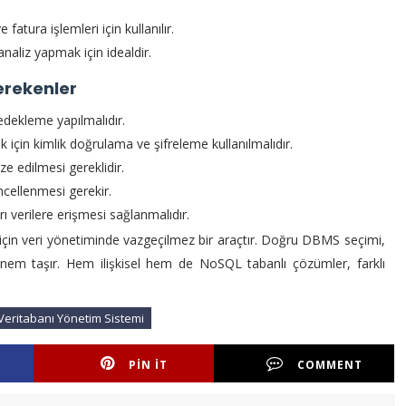
ve fatura işlemleri için kullanılır.
naliz yapmak için idealdir.
erekenler
yedekleme yapılmalıdır.
ak için kimlik doğrulama ve şifreleme kullanılmalıdır.
ze edilmesi gereklidir.
ncellenmesi gerekir.
arı verilere erişmesi sağlanmalıdır.
çin veri yönetiminde vazgeçilmez bir araçtır. Doğru DBMS seçimi,
nem taşır. Hem ilişkisel hem de NoSQL tabanlı çözümler, farklı
Veritabanı Yönetim Sistemi
PIN IT
COMMENT