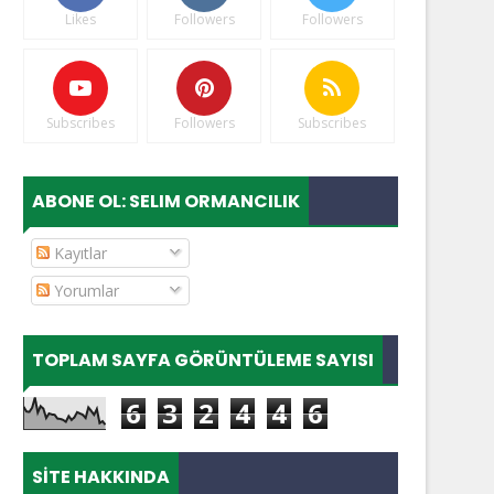
Likes
Followers
Followers
Subscribes
Followers
Subscribes
ABONE OL: SELIM ORMANCILIK
Kayıtlar
Yorumlar
TOPLAM SAYFA GÖRÜNTÜLEME SAYISI
6
3
2
4
4
6
SITE HAKKINDA