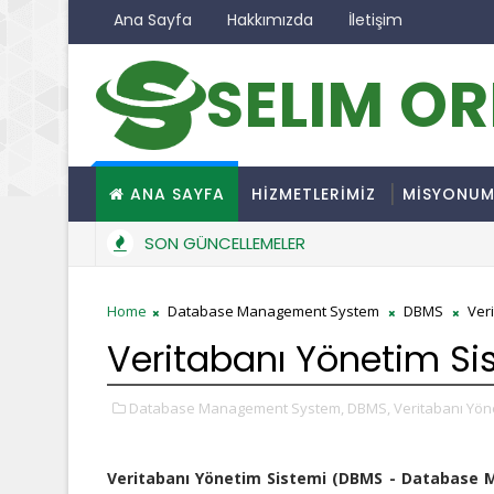
Ana Sayfa
Hakkımızda
İletişim
SELIM O
ANA SAYFA
HİZMETLERİMİZ
MİSYONU
SON GÜNCELLEMELER
Home
Database Management System
DBMS
Ver
Veritabanı Yönetim S
Database Management System,
DBMS,
Veritabanı Yön
Veritabanı Yönetim Sistemi (DBMS - Database