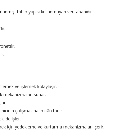
arlanmış, tablo yapısı kullanmayan veritabanıdır.
ir.
önetilir.
ır.
nlemek ve işlemek kolaylaşır.
lik mekanizmaları sunar.
lar.
anıcının çalışmasına imkân tanır.
kilde işler.
rmek için yedekleme ve kurtarma mekanizmaları içerir.