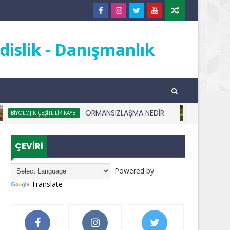
islik - Danışmanlık
ORMANSIZLAŞMA NEDİR
OJIK ÇEŞITLILIK KAYBI
ANADOLU ORMANL
ÇEVİRİ
Powered by
Translate