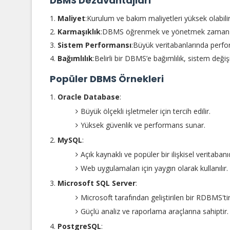
DBMS Dezavantajları
Maliyet
:Kurulum ve bakım maliyetleri yüksek olabilir
Karmaşıklık
:DBMS öğrenmek ve yönetmek zaman al
Sistem Performansı
:Büyük veritabanlarında perfo
Bağımlılık
:Belirli bir DBMS’e bağımlılık, sistem değiş
Popüler DBMS Örnekleri
Oracle Database
:
Büyük ölçekli işletmeler için tercih edilir.
Yüksek güvenlik ve performans sunar.
MySQL
:
Açık kaynaklı ve popüler bir ilişkisel veritabanıd
Web uygulamaları için yaygın olarak kullanılır.
Microsoft SQL Server
:
Microsoft tarafından geliştirilen bir RDBMS'tir
Güçlü analiz ve raporlama araçlarına sahiptir.
PostgreSQL
: