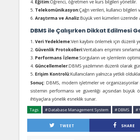
Eğitim
:Öğrenci, öğretmen ve kurs bilgileri yönetilir.
Telekomünikasyon
:Çağrı verileri, kullanıcı bilgileri 
Araştırma ve Analiz
:Büyük veri kümeleri üzerinde a
DBMS ile Çalışırken Dikkat Edilmesi G
Veri Yedekleme
:Veri kaybını önlemek için düzenli 
Güvenlik Protokolleri
:Veritabanı erişimini sınırlam
Performans İzleme
:Sorguların ve işlemlerin optimi
Güncellemeler
:DBMS yazılımının düzenli olarak gü
Erişim Kontrolü
:Kullanıcıların yalnızca yetkili oldukl
Sonuç
: DBMS, modern işletmeler ve organizasyonlar i
sistemin performansı ve güvenliği açısından büyük ö
ihtiyaçlara yönelik esneklik sunar.
Tags
# Database Management System
# DBMS
# 
TWEET
SHARE