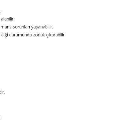
.
abilir.
rmans sorunları yaşanabilir.
ikliği durumunda zorluk çıkarabilir.
ır.
.