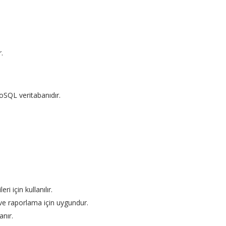
.
.
oSQL veritabanıdır.
ri için kullanılır.
 ve raporlama için uygundur.
anır.