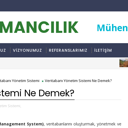
RMANCILIK
Mühend
MUZ
VİZYONUMUZ
REFERANSLARIMIZ
İLETİŞİM
BIYOL
itabanı Yönetim Sistemi
Veritabanı Yönetim Sistemi Ne Demek?
istemi Ne Demek?
etim Sistemi,
 Management System)
, veritabanlarını oluşturmak, yönetmek ve