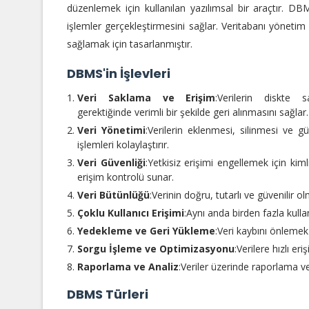
düzenlemek için kullanılan yazılımsal bir araçtır. DBMS
işlemler gerçekleştirmesini sağlar. Veritabanı yönetim si
sağlamak için tasarlanmıştır.
DBMS'in İşlevleri
Veri Saklama ve Erişim
:Verilerin diskte 
gerektiğinde verimli bir şekilde geri alınmasını sağlar.
Veri Yönetimi
:Verilerin eklenmesi, silinmesi ve g
işlemleri kolaylaştırır.
Veri Güvenliği
:Yetkisiz erişimi engellemek için ki
erişim kontrolü sunar.
Veri Bütünlüğü
:Verinin doğru, tutarlı ve güvenilir ol
Çoklu Kullanıcı Erişimi
:Aynı anda birden fazla kulla
Yedekleme ve Geri Yükleme
:Veri kaybını önleme
Sorgu İşleme ve Optimizasyonu
:Verilere hızlı er
Raporlama ve Analiz
:Veriler üzerinde raporlama ve
DBMS Türleri