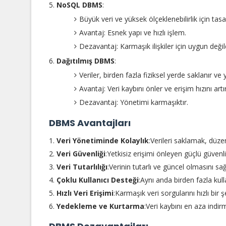
NoSQL DBMS
:
Büyük veri ve yüksek ölçeklenebilirlik için tas
Avantaj: Esnek yapı ve hızlı işlem.
Dezavantaj: Karmaşık ilişkiler için uygun değild
Dağıtılmış DBMS
:
Veriler, birden fazla fiziksel yerde saklanır ve y
Avantaj: Veri kaybını önler ve erişim hızını artır
Dezavantaj: Yönetimi karmaşıktır.
DBMS Avantajları
Veri Yönetiminde Kolaylık
:Verileri saklamak, düze
Veri Güvenliği
:Yetkisiz erişimi önleyen güçlü güven
Veri Tutarlılığı
:Verinin tutarlı ve güncel olmasını sağ
Çoklu Kullanıcı Desteği
:Aynı anda birden fazla kull
Hızlı Veri Erişimi
:Karmaşık veri sorgularını hızlı bir şe
Yedekleme ve Kurtarma
:Veri kaybını en aza indi