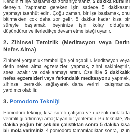
Kendinizi işe başlamakta zorlanıyorsanız,
5 dakika kuralını
deneyin. Yapmanız gereken işin sadece 5 dakikasını
yapmayı taahhüt edin. Çoğu zaman, bir işe başlamak, onu
bitirmekten çok daha zor gelir. 5 dakika kadar kısa bir
süreyle başlamak, beyninize işin kolay olduğunu
düşündürür ve ilerledikçe devam etme isteği uyanır.
2.
Zihinsel Temizlik (Meditasyon veya Derin
Nefes Alma)
Zihinsel yorgunluk tembelliğe yol açabilir. Meditasyon veya
derin nefes alma egzersizleri yapmak, zihni sakinleştirir,
stresi azaltır ve odaklanmayı artırır. Özellikle
5 dakikalık
nefes egzersizleri
veya
farkındalık meditasyonu
yapmak,
zihinsel berraklık sağlayarak daha verimli çalışmanıza
yardımcı olabilir.
3.
Pomodoro Tekniği
Pomodoro tekniği, kısa süreli çalışma ve düzenli molalarla
verimliliği artırmayı amaçlayan bir yöntemdir. Bu teknikte,
25
dakika yoğun bir şekilde çalıştıktan sonra 5 dakika kısa
bir mola verirsiniz
. 4 pomodoro tamamladıktan sonra, uzun