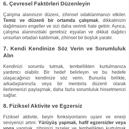
6.
Çevresel Faktörleri Düzenleyin
Çalışma alanınızın düzeni, zihinsel odaklanmanızı etkiler.
Temiz ve düzenli bir ortamda çalışmak
, dikkatinizin
dağılmasını engeller ve sizi daha verimli hale getirir. Ayrıca,
çalışma alanınızdaki gereksiz eşyaları ve dikkat dağıtıcı
unsurları ortadan kaldırmak, zihinsel bir boşluk yaratır.
7.
Kendi Kendinize Söz Verin ve Sorumluluk
Alın
Kendinizi sorumlu tutmak, tembellikten kurtulmanıza
yardımcı olabilir. Bir hedef belirleyin ve bu hedefe
ulaşacağınızı kendinize söz verin. Bununla birlikte,
arkadaşlarınızla veya bir mentorla düzenli olarak
ilerlemenizi paylaşmak, daha fazla sorumluluk hissetmenizi
sağlar.
8.
Fiziksel Aktivite ve Egzersiz
Fiziksel aktivite, beyin fonksiyonlarını uyarır ve enerji
seviyenizi artırır.
Yürüyüş yapmak, hafif egzersizler veya
yoga
yapmak, zihninizi tazeler ve tembellikten kurtulmak