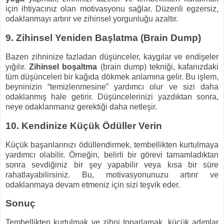
için ihtiyacınız olan motivasyonu sağlar. Düzenli egzersiz,
odaklanmayı artırır ve zihinsel yorgunluğu azaltır.
9.
Zihinsel Yeniden Başlatma (Brain Dump)
Bazen zihninize fazladan düşünceler, kaygılar ve endişeler
yığılır.
Zihinsel boşaltma
(brain dump) tekniği, kafanızdaki
tüm düşünceleri bir kağıda dökmek anlamına gelir. Bu işlem,
beyninizin “temizlenmesine” yardımcı olur ve sizi daha
odaklanmış hale getirir. Düşüncelerinizi yazdıktan sonra,
neye odaklanmanız gerektiği daha netleşir.
10.
Kendinize Küçük Ödüller Verin
Küçük başarılarınızı ödüllendirmek, tembellikten kurtulmaya
yardımcı olabilir. Örneğin, belirli bir görevi tamamladıktan
sonra sevdiğiniz bir şey yapabilir veya kısa bir süre
rahatlayabilirsiniz. Bu, motivasyonunuzu artırır ve
odaklanmaya devam etmeniz için sizi teşvik eder.
Sonuç
Tembellikten kurtulmak ve zihni toparlamak, küçük adımlar