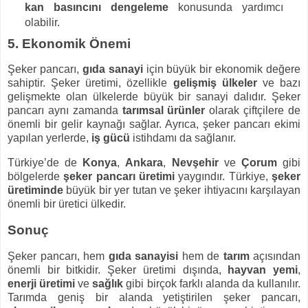
kan basıncını dengeleme
konusunda yardımcı
olabilir.
5. Ekonomik Önemi
Şeker pancarı,
gıda sanayi
için büyük bir ekonomik değere
sahiptir. Şeker üretimi, özellikle
gelişmiş ülkeler
ve bazı
gelişmekte olan ülkelerde büyük bir sanayi dalıdır. Şeker
pancarı aynı zamanda
tarımsal ürünler
olarak çiftçilere de
önemli bir gelir kaynağı sağlar. Ayrıca, şeker pancarı ekimi
yapılan yerlerde,
iş gücü
istihdamı da sağlanır.
Türkiye’de de
Konya
,
Ankara
,
Nevşehir
ve
Çorum
gibi
bölgelerde
şeker pancarı üretimi
yaygındır. Türkiye,
şeker
üretiminde
büyük bir yer tutan ve şeker ihtiyacını karşılayan
önemli bir üretici ülkedir.
Sonuç
Şeker pancarı, hem
gıda sanayisi
hem de
tarım
açısından
önemli bir bitkidir. Şeker üretimi dışında,
hayvan yemi
,
enerji üretimi
ve
sağlık
gibi birçok farklı alanda da kullanılır.
Tarımda geniş bir alanda yetiştirilen şeker pancarı,