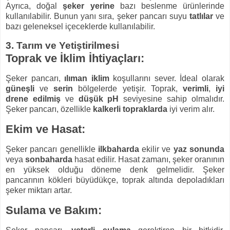
Ayrıca, doğal
şeker yerine
bazı beslenme ürünlerinde
kullanılabilir. Bunun yanı sıra, şeker pancarı suyu
tatlılar
ve
bazı geleneksel içeceklerde kullanılabilir.
3. Tarım ve Yetiştirilmesi
Toprak ve İklim İhtiyaçları:
Şeker pancarı,
ılıman iklim
koşullarını sever. İdeal olarak
güneşli
ve
serin
bölgelerde yetişir. Toprak,
verimli
,
iyi
drene edilmiş
ve
düşük pH
seviyesine sahip olmalıdır.
Şeker pancarı, özellikle
kalkerli topraklarda
iyi verim alır.
Ekim ve Hasat:
Şeker pancarı genellikle
ilkbaharda
ekilir ve
yaz sonunda
veya
sonbaharda
hasat edilir. Hasat zamanı, şeker oranının
en yüksek olduğu döneme denk gelmelidir. Şeker
pancarının kökleri büyüdükçe, toprak altında depoladıkları
şeker miktarı artar.
Sulama ve Bakım: