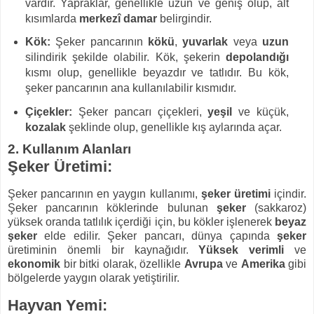
vardır. Yapraklar, genellikle uzun ve geniş olup, alt
kısımlarda
merkezî damar
belirgindir.
Kök:
Şeker pancarının
kökü
,
yuvarlak
veya
uzun
silindirik şekilde olabilir. Kök, şekerin
depolandığı
kısmı olup, genellikle beyazdır ve tatlıdır. Bu kök,
şeker pancarının ana kullanılabilir kısmıdır.
Çiçekler:
Şeker pancarı çiçekleri,
yeşil
ve küçük,
kozalak
şeklinde olup, genellikle kış aylarında açar.
2. Kullanım Alanları
Şeker Üretimi:
Şeker pancarının en yaygın kullanımı,
şeker üretimi
içindir.
Şeker pancarının köklerinde bulunan
şeker
(sakkaroz)
yüksek oranda tatlılık içerdiği için, bu kökler işlenerek
beyaz
şeker
elde edilir. Şeker pancarı, dünya çapında
şeker
üretiminin önemli bir kaynağıdır.
Yüksek verimli
ve
ekonomik
bir bitki olarak, özellikle
Avrupa
ve
Amerika
gibi
bölgelerde yaygın olarak yetiştirilir.
Hayvan Yemi: