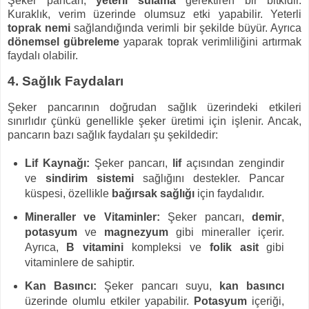
Şeker pancarı,
yeterli sulama
gerektiren bir bitkidir.
Kuraklık, verim üzerinde olumsuz etki yapabilir. Yeterli
toprak nemi
sağlandığında verimli bir şekilde büyür. Ayrıca
dönemsel gübreleme
yaparak toprak verimliliğini artırmak
faydalı olabilir.
4. Sağlık Faydaları
Şeker pancarının doğrudan sağlık üzerindeki etkileri
sınırlıdır çünkü genellikle şeker üretimi için işlenir. Ancak,
pancarın bazı sağlık faydaları şu şekildedir:
Lif Kaynağı:
Şeker pancarı,
lif
açısından zengindir
ve
sindirim sistemi
sağlığını destekler. Pancar
küspesi, özellikle
bağırsak sağlığı
için faydalıdır.
Mineraller ve Vitaminler:
Şeker pancarı,
demir
,
potasyum
ve
magnezyum
gibi mineraller içerir.
Ayrıca,
B vitamini
kompleksi ve
folik asit
gibi
vitaminlere de sahiptir.
Kan Basıncı:
Şeker pancarı suyu,
kan basıncı
üzerinde olumlu etkiler yapabilir.
Potasyum
içeriği,