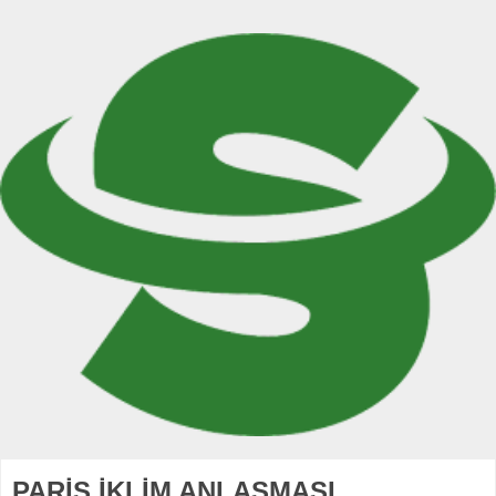
PARİS İKLİM ANLAŞMASI