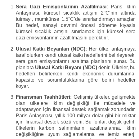
Sera Gazı Emisyonlarının Azaltılması:
Paris İklim
Anlaşması, küresel sıcaklık artışını 2°C’nin altında
tutmayı, mümkünse 1.5°C’de sınırlandırmayı amaçlar.
Bu hedef, sanayi devrimi öncesi döneme kıyasla
küresel sıcaklık artışını sınırlamak için küresel sera
gazı emisyonlarının azaltılmasını gerektirir.
Ulusal Katkı Beyanları (NDC):
Her ülke, anlaşmaya
taraf olurken kendi ulusal katkı hedeflerini belirleyerek,
sera gazı emisyonlarını azaltma planlarını sunar. Bu
planlara
Ulusal Katkı Beyanı (NDC)
denir. Ülkeler, bu
hedefleri belirlerken kendi ekonomik durumlarına,
kapasite ve sorumluluklarına göre belirli hedefler
koyar.
Finansman Taahhütleri:
Gelişmiş ülkeler, gelişmekte
olan ülkelere iklim değişikliği ile mücadele ve
adaptasyon için finansal destek sağlamak zorundadır.
Paris Anlaşması, yıllık 100 milyar dolar gibi bir miktar
için finansal destek sözü verir. Bu fonlar, düşük gelirli
ülkelerin karbon salınımlarını azaltmalarına, iklim
değişikliğine uyum sağlamalarına ve temiz enerji