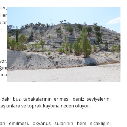
ler,
iler
klar
:
yor.
ını
rına
'daki buz tabakalarının erimesi, deniz seviyelerini
 taşkınlara ve toprak kaybına neden oluyor.
dan emilmesi, okyanus sularının hem sıcaklığını