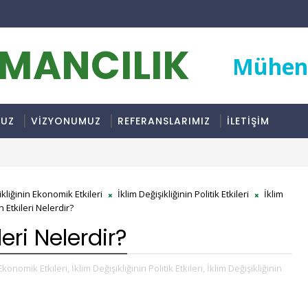
RMANCILIK
Mühend
MUZ
VİZYONUMUZ
REFERANSLARIMIZ
İLETİŞİM
ikliğinin Ekonomik Etkileri
İklim Değişikliğinin Politik Etkileri
İklim
n Etkileri Nelerdir?
leri Nelerdir?
 Ekonomik Etkileri,
İklim Değişikliğinin Politik Etkileri,
İklim Değişikliğinin