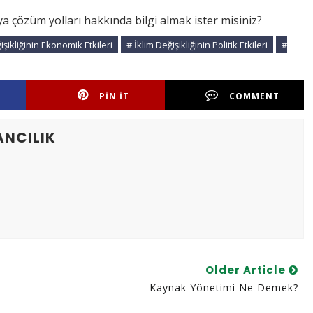
a çözüm yolları hakkında bilgi almak ister misiniz?
işikliğinin Ekonomik Etkileri
# İklim Değişikliğinin Politik Etkileri
#
PIN IT
COMMENT
ANCILIK
Older Article
Kaynak Yönetimi Ne Demek?