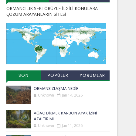
ORMANCILIK SEKTÖRÜYLE İLGİLİ KONULARA
ÇÖZÜM ARAYANLARIN SİTESİ
SON
POPÜLER
YORUMLAR
EKLENENLER
YAYINLAR
ORMANSIZLAŞMA NEDİR
Unknown
Jan 14, 2026
AĞAÇ DİKMEK KARBON AYAK İZİNİ
AZALTIR MI
Unknown
Jan 11, 2026