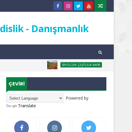
islik - Danışmanlık
ORMANSIZLAŞMA NE
BIYOLOJIK ÇEŞITLILIK KAYBI
ÇEVİRİ
Powered by
Translate