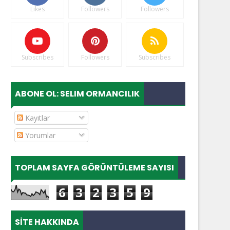
Likes
Followers
Followers
Subscribes
Followers
Subscribes
ABONE OL: SELIM ORMANCILIK
Kayıtlar
Yorumlar
TOPLAM SAYFA GÖRÜNTÜLEME SAYISI
6
3
2
3
5
9
SITE HAKKINDA