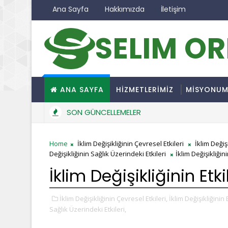
Ana Sayfa
Hakkımızda
İletişim
SELIM O
ANA SAYFA
HİZMETLERİMİZ
MİSYONU
SON GÜNCELLEMELER
Home
İklim Değişikliğinin Çevresel Etkileri
İklim Değiş
Değişikliğinin Sağlık Üzerindeki Etkileri
İklim Değişikliğini
İklim Değişikliğinin Etki
İklim Değişikliğinin Çevresel Etkileri,
İklim Değişikliğinin
Sağlık Üzerindeki Etkileri,