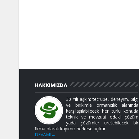
HAKKIMIZDA
30 Yılı aşkın; tecrübe, deneyim, bilgi
ve birikimle ormancılık alanında
karşılaşılabilecek her türlü konuda
teknik ve mevzuat odaklı çözüm
yada çözümler üretebilecek bir
firma olarak kapımız herkese açıktır..
DEVAMI→