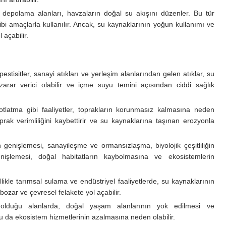
u depolama alanları, havzaların doğal su akışını düzenler. Bu tür
ibi amaçlarla kullanılır. Ancak, su kaynaklarının yoğun kullanımı ve
 açabilir.
stisitler, sanayi atıkları ve yerleşim alanlarından gelen atıklar, su
in zarar verici olabilir ve içme suyu temini açısından ciddi sağlık
tlatma gibi faaliyetler, toprakların korunmasız kalmasına neden
oprak verimliliğini kaybettirir ve su kaynaklarına taşınan erozyonla
n genişlemesi, sanayileşme ve ormansızlaşma, biyolojik çeşitliliğin
nişlemesi, doğal habitatların kaybolmasına ve ekosistemlerin
ellikle tarımsal sulama ve endüstriyel faaliyetlerde, su kaynaklarının
ozar ve çevresel felakete yol açabilir.
n olduğu alanlarda, doğal yaşam alanlarının yok edilmesi ve
 Bu da ekosistem hizmetlerinin azalmasına neden olabilir.