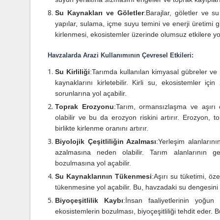
Su Kaynakları ve Göletler
:
Barajlar, göletler ve s
yapılar, sulama, içme suyu temini ve enerji üretimi g
kirlenmesi, ekosistemler üzerinde olumsuz etkilere yol
Havzalarda Arazi Kullanımının Çevresel Etkileri:
Su Kirliliği
:
Tarımda kullanılan kimyasal gübreler ve pe
kaynaklarını kirletebilir. Kirli su, ekosistemler iç
sorunlarına yol açabilir.
Toprak Erozyonu
:
Tarım, ormansızlaşma ve aşırı o
olabilir ve bu da erozyon riskini artırır. Erozyon, t
birlikte kirlenme oranını artırır.
Biyolojik Çeşitliliğin Azalması
:
Yerleşim alanlarını
azalmasına neden olabilir. Tarım alanlarının ge
bozulmasına yol açabilir.
Su Kaynaklarının Tükenmesi
:
Aşırı su tüketimi, öz
tükenmesine yol açabilir. Bu, havzadaki su dengesini b
Biyoçeşitlilik Kaybı
:
İnsan faaliyetlerinin yoğu
ekosistemlerin bozulması, biyoçeşitliliği tehdit eder.