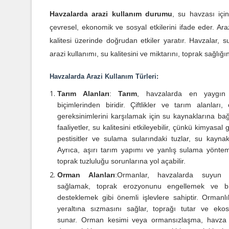
Havzalarda arazi kullanım durumu
, su havzası için
çevresel, ekonomik ve sosyal etkilerini ifade eder. Ar
kalitesi üzerinde doğrudan etkiler yaratır. Havzalar,
arazi kullanımı, su kalitesini ve miktarını, toprak sağlığın
Havzalarda Arazi Kullanım Türleri:
Tarım Alanları
:
Tarım
, havzalarda en yaygın 
biçimlerinden biridir. Çiftlikler ve tarım alanları,
gereksinimlerini karşılamak için su kaynaklarına bağ
faaliyetler, su kalitesini etkileyebilir, çünkü kimyasal 
pestisitler ve sulama sularındaki tuzlar, su kaynaklar
Ayrıca, aşırı tarım yapımı ve yanlış sulama yöntem
toprak tuzluluğu sorunlarına yol açabilir.
Orman Alanları
:
Ormanlar, havzalarda suyun d
sağlamak, toprak erozyonunu engellemek ve biyolo
desteklemek gibi önemli işlevlere sahiptir. Ormanlı
yeraltına sızmasını sağlar, toprağı tutar ve ekos
sunar. Orman kesimi veya ormansızlaşma, havza e