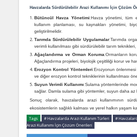
Havzalarda Sürdürülebilir Arazi Kullanımı İçin Çözüm Ön
Bütüncül Havza Yönetimi
:
Havza yönetimi, tüm ek
kullanım planlaması, su kaynakları yönetimi, biyo
geliştirilmelidir.
Tarımda Sürdürülebilir Uygulamalar
:
Tarımda organ
verimli kullanılması gibi sürdürülebilir tarım teknikleri
Ağaçlandırma ve Orman Koruma
:
Ormanların kor
Ağaçlandırma projeleri, biyolojik çeşitliliği korur ve h
Erozyon Kontrol Yöntemleri
:
Erozyonun önlenmesi i
ve diğer erozyon kontrol tekniklerinin kullanılması öne
Suyun Verimli Kullanımı
:
Sulama yöntemlerinde moder
sağlar. Damla sulama gibi yöntemler, suyun daha az k
Sonuç olarak, havzalarda arazi kullanımının sürdür
ekosistemlerin sağlıklı kalması ve yerel halkın yaşam kali
Tags
# Havzalarda Arazi Kullanım Türleri
# Havzalard
Arazi Kullanımı İçin Çözüm Önerileri