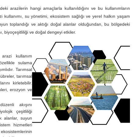
deki arazilerin hangi amaçlarla kullanıldığını ve bu kullanımların
azi kullanımı, su yönetimi, ekosistem sağlığı ve yerel halkın yaşam
 suyun toplandığı ve aktığı doğal alanlar olduğundan, bu bölgedeki
ı, biyoçeşitliliği ve doğal dengeyi etkiler.
arazi kullanım
 özellikle sulama
ımlıdır. Tarımsal
gübreler, tarımsal
ını kirletebilir.
leri, erozyon ve
üzenli akışını
jik çeşitliliği
k alanlar, suyun
istem hizmetleri
kosistemlerinin