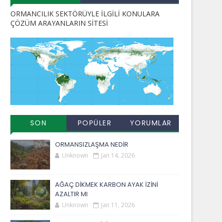
ORMANCILIK SEKTÖRÜYLE İLGİLİ KONULARA
ÇÖZÜM ARAYANLARIN SİTESİ
SON
POPÜLER
YORUMLAR
EKLENENLER
YAYINLAR
ORMANSIZLAŞMA NEDİR
Unknown
Jan 14, 2026
AĞAÇ DİKMEK KARBON AYAK İZİNİ
AZALTIR MI
Unknown
Jan 11, 2026