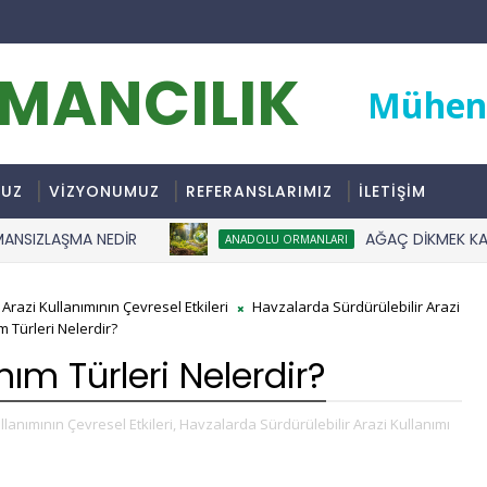
RMANCILIK
Mühend
MUZ
VİZYONUMUZ
REFERANSLARIMIZ
İLETİŞİM
LAŞMA NEDİR
AĞAÇ DİKMEK KARBON A
ANADOLU ORMANLARI
Arazi Kullanımının Çevresel Etkileri
Havzalarda Sürdürülebilir Arazi
 Türleri Nelerdir?
ım Türleri Nelerdir?
lanımının Çevresel Etkileri,
Havzalarda Sürdürülebilir Arazi Kullanımı