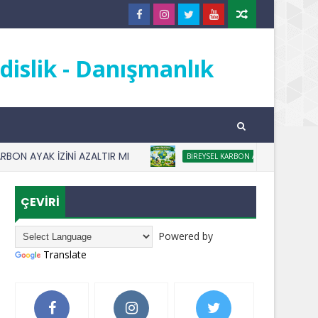
islik - Danışmanlık
YAK İZİNİ AZALTIR MI
KARBON AYA
BIREYSEL KARBON AYAK IZI
ÇEVİRİ
Powered by
Translate