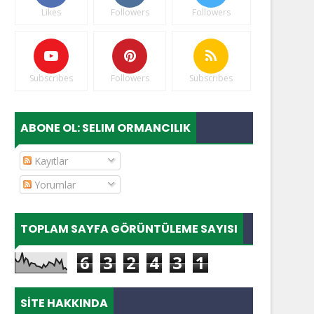
Likes
Followers
Followers
Subscribes
Followers
Subscribes
ABONE OL: SELIM ORMANCILIK
Kayıtlar
Yorumlar
TOPLAM SAYFA GÖRÜNTÜLEME SAYISI
6
3
2
4
3
1
SITE HAKKINDA