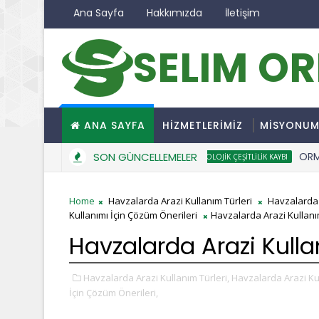
Ana Sayfa
Hakkımızda
İletişim
SELIM O
ANA SAYFA
HİZMETLERİMİZ
MİSYONU
SON GÜNCELLEMELER
ORMANSIZ
BIYOLOJIK ÇEŞITLILIK KAYBI
Home
Havzalarda Arazi Kullanım Türleri
Havzalarda 
Kullanımı İçin Çözüm Önerileri
Havzalarda Arazi Kullanım
Havzalarda Arazi Kullan
Havzalarda Arazi Kullanım Türleri,
Havzalarda Arazi Kul
İçin Çözüm Önerileri,