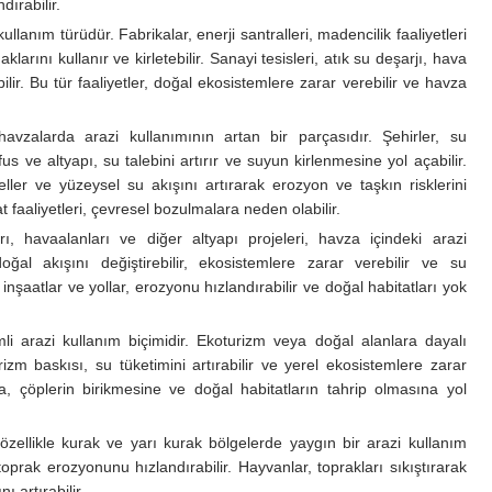
ırabilir.
llanım türüdür. Fabrikalar, enerji santralleri, madencilik faaliyetleri
arını kullanır ve kirletebilir. Sanayi tesisleri, atık su deşarjı, hava
tabilir. Bu tür faaliyetler, doğal ekosistemlere zarar verebilir ve havza
havzalarda arazi kullanımının artan bir parçasıdır. Şehirler, su
 ve altyapı, su talebini artırır ve suyun kirlenmesine yol açabilir.
ler ve yüzeysel su akışını artırarak erozyon ve taşkın risklerini
t faaliyetleri, çevresel bozulmalara neden olabilir.
arı, havaalanları ve diğer altyapı projeleri, havza içindeki arazi
 doğal akışını değiştirebilir, ekosistemlere zarar verebilir ve su
inşaatlar ve yollar, erozyonu hızlandırabilir ve doğal habitatları yok
i arazi kullanım biçimidir. Ekoturizm veya doğal alanlara dayalı
urizm baskısı, su tüketimini artırabilir ve yerel ekosistemlere zarar
ra, çöplerin birikmesine ve doğal habitatların tahrip olmasına yol
özellikle kurak ve yarı kurak bölgelerde yaygın bir arazi kullanım
 toprak erozyonunu hızlandırabilir. Hayvanlar, toprakları sıkıştırarak
 artırabilir.