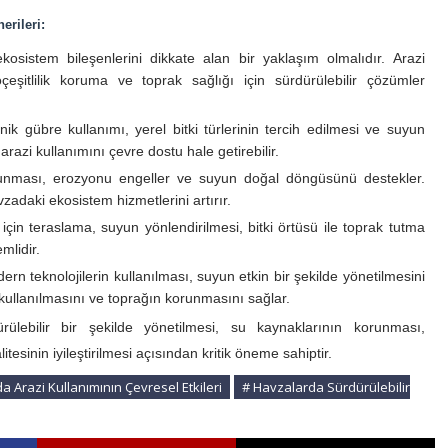
erileri:
osistem bileşenlerini dikkate alan bir yaklaşım olmalıdır. Arazi
çeşitlilik koruma ve toprak sağlığı için sürdürülebilir çözümler
ik gübre kullanımı, yerel bitki türlerinin tercih edilmesi ve suyun
, arazi kullanımını çevre dostu hale getirebilir.
unması, erozyonu engeller ve suyun doğal döngüsünü destekler.
avzadaki ekosistem hizmetlerini artırır.
çin teraslama, suyun yönlendirilmesi, bitki örtüsü ile toprak tutma
mlidir.
n teknolojilerin kullanılması, suyun etkin bir şekilde yönetilmesini
ullanılmasını ve toprağın korunmasını sağlar.
ülebilir bir şekilde yönetilmesi, su kaynaklarının korunması,
tesinin iyileştirilmesi açısından kritik öneme sahiptir.
a Arazi Kullanımının Çevresel Etkileri
# Havzalarda Sürdürülebilir