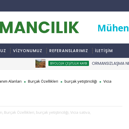
RMANCILIK
Mühend
MUZ
VİZYONUMUZ
REFERANSLARIMIZ
İLETİŞİM
ORMANSIZLAŞMA NEDİR
BIYOLOJIK ÇEŞITLILIK KAYBI
anım Alanları
Burçak Özellikleri
burçak yetiştiriciliği
Vicia
ı,
Burçak Özellikleri,
burçak yetiştiriciliği,
Vicia sativa,