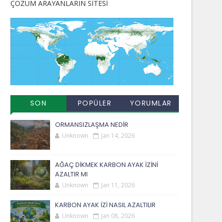
ÇÖZÜM ARAYANLARIN SİTESİ
SON
POPÜLER
YORUMLAR
EKLENENLER
YAYINLAR
ORMANSIZLAŞMA NEDİR
Unknown
Jan 14, 2026
AĞAÇ DİKMEK KARBON AYAK İZİNİ
AZALTIR MI
Unknown
Jan 11, 2026
KARBON AYAK İZİ NASIL AZALTILIR
Unknown
Jan 08, 2026