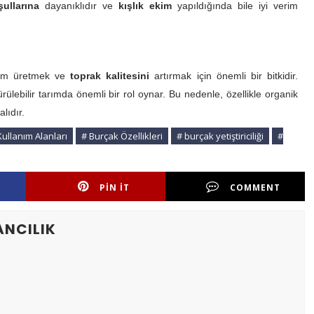
ullarına
dayanıklıdır ve
kışlık ekim
yapıldığında bile iyi verim
yem üretmek ve
toprak kalitesini
artırmak için önemli bir bitkidir.
ülebilir tarımda önemli bir rol oynar. Bu nedenle, özellikle organik
alıdır.
ullanım Alanları
# Burçak Özellikleri
# burçak yetiştiriciliği
#
PIN IT
COMMENT
ANCILIK