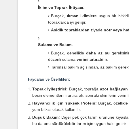
İklim ve Toprak İhtiyacı:
Burçak,
ılıman iklimlere
uygun bir bitkidi
topraklarda iyi gelişir.
Asidik topraklardan
ziyade
nötr veya haf
Sulama ve Bakım:
Burçak, genellikle
daha az su
gereksini
düzenli sulama
verimi artırabilir
.
Tarımsal bakım açısından, az bakım gerektiren
Faydaları ve Özellikleri:
Toprak İyileştirici:
Burçak, toprağa
azot bağlayan
besin elementlerini artırarak, sonraki ekimlerin verimlil
Hayvancılık için Yüksek Protein:
Burçak, özellikle
yem bitkisi olarak kullanılır.
Düşük Bakım:
Diğer pek çok tarım ürününe kıyasla, 
bu da onu sürdürülebilir tarım için uygun hale getirir.