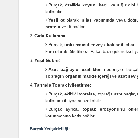
Burçak, özellikle
koyun
,
keçi
, ve
sığır
gibi 
kullanılır.
Yeşil ot
olarak,
silaş
yapımında veya doğrud
protein
ve
lif
sağlar.
Gıda Kullanımı:
Burçak,
unlu mamuller
veya
baklagil
tabanlı
kuru olarak tüketilmez. Fakat bazı geleneksel ye
Yeşil Gübre:
Azot bağlayıcı özellikleri
nedeniyle, burçak
Toprağın organik madde içeriği
ve
azot sevi
Tarımda Toprak İyileştirme:
Burçak, ekildiği toprakta, toprağa azot bağla
kullanımı ihtiyacını azaltabilir.
Burçak ayrıca,
toprak erozyonunu
önlem
korunmasına katkı sağlar.
Burçak Yetiştiriciliği: