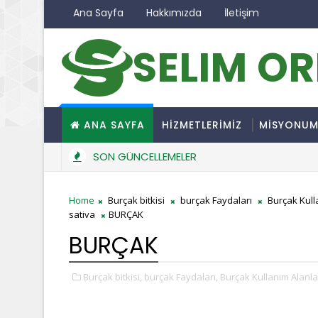
Ana Sayfa
Hakkımızda
İletişim
SELIM O
ANA SAYFA
HİZMETLERİMİZ
MİSYONU
SON GÜNCELLEMELER
Home
Burçak bitkisi
burçak Faydaları
Burçak Kull
sativa
BURÇAK
BURÇAK
Burçak bitkisi,
burçak Faydaları,
Burçak Kullanım Alanlar