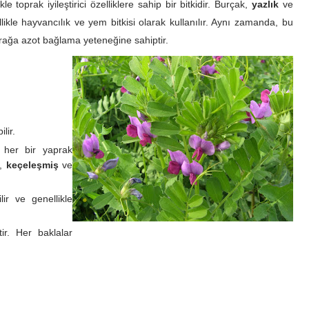
ikle toprak iyileştirici özelliklere sahip bir bitkidir. Burçak,
yazlık
ve
likle hayvancılık ve yem bitkisi olarak kullanılır. Aynı zamanda, bu
prağa azot bağlama yeteneğine sahiptir.
lir.
 her bir yaprak
r,
keçeleşmiş
ve
r ve genellikle
ir. Her baklalar