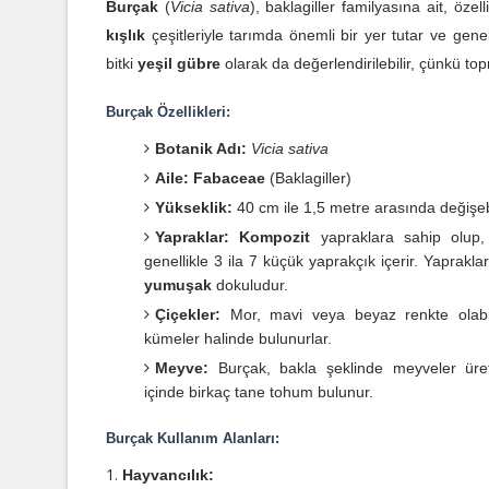
Burçak
(
Vicia sativa
), baklagiller familyasına ait, özell
kışlık
çeşitleriyle tarımda önemli bir yer tutar ve genel
bitki
yeşil gübre
olarak da değerlendirilebilir, çünkü to
Burçak Özellikleri:
Botanik Adı:
Vicia sativa
Aile:
Fabaceae
(Baklagiller)
Yükseklik:
40 cm ile 1,5 metre arasında değişebi
Yapraklar:
Kompozit
yapraklara sahip olup,
genellikle 3 ila 7 küçük yaprakçık içerir. Yaprakla
yumuşak
dokuludur.
Çiçekler:
Mor, mavi veya beyaz renkte olabili
kümeler halinde bulunurlar.
Meyve:
Burçak, bakla şeklinde meyveler üret
içinde birkaç tane tohum bulunur.
Burçak Kullanım Alanları:
Hayvancılık: