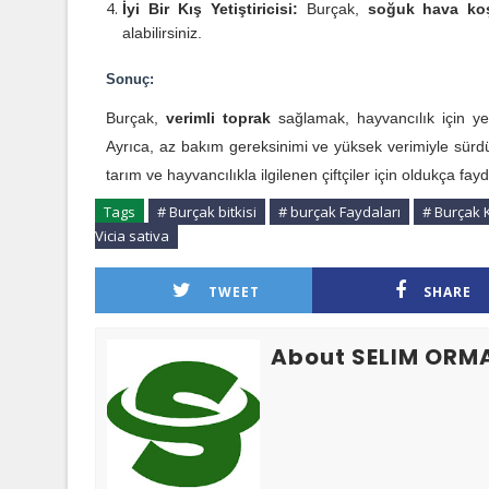
İyi Bir Kış Yetiştiricisi:
Burçak,
soğuk hava koş
alabilirsiniz.
Sonuç:
Burçak,
verimli toprak
sağlamak, hayvancılık için 
Ayrıca, az bakım gereksinimi ve yüksek verimiyle sürdür
tarım ve hayvancılıkla ilgilenen çiftçiler için oldukça fayd
Tags
# Burçak bitkisi
# burçak Faydaları
# Burçak K
Vicia sativa
TWEET
SHARE
About SELIM ORM