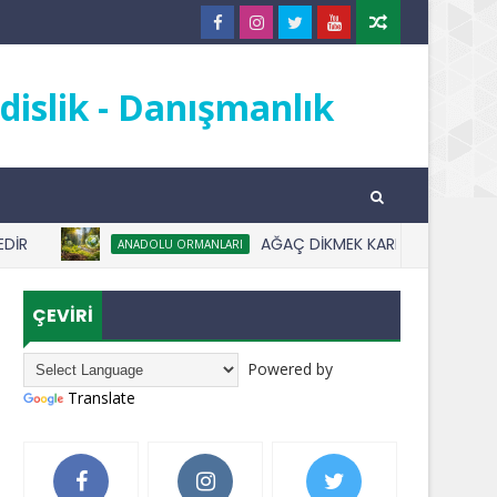
islik - Danışmanlık
AĞAÇ DİKMEK KARBON AYAK İZİNİ AZAL
ANADOLU ORMANLARI
ÇEVİRİ
Powered by
Translate