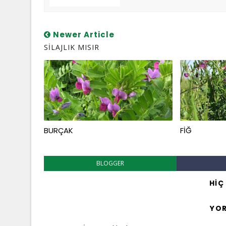
Newer Article
SİLAJLIK MISIR
BURÇAK
FİĞ
BLOGGER
HIÇ
YO