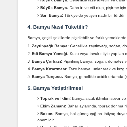
Küçük Bamya:
Genellikle taze tüketilir ve daha i
Büyük Bamya:
Daha iri ve etli olup, pişirme iç
Sarı Bamya:
Türkiye'de yetişen nadir bir türdür
4. Bamya Nasıl Tüketilir?
Bamya, çeşitli şekillerde pişirilebilir ve farklı yemeklerde k
Zeytinyağlı Bamya:
Genellikle zeytinyağı, soğan, dom
Etli Bamya Yemeği:
Kuzu veya tavuk etiyle yapılan et
Bamya Çorbası:
Pişirilmiş bamya, soğan, domates ve 
Bamya Kızartması:
Taze bamya, unlanarak ve kızgın ya
Bamya Turşusu:
Bamya, genellikle asidik ortamda (si
5. Bamya Yetiştirilmesi
Toprak ve İklim:
Bamya sıcak iklimleri sever ve s
Ekim Zamanı:
Bahar aylarında, toprak donma ris
Bakım:
Bamya, bol güneş ışığına ihtiyaç duyar 
önemlidir.