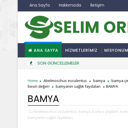
Ana Sayfa
Hakkımızda
İletişim
SELIM O
ANA SAYFA
HİZMETLERİMİZ
MİSYONU
SON GÜNCELLEMELER
Home
Abelmoschus esculentus
bamya
bamya çeş
besin değeri
bamyanın sağlık faydaları
BAMYA
BAMYA
Abelmoschus esculentus,
bamya,
bamya çeşitleri,
bamy
bamyanın sağlık faydaları,