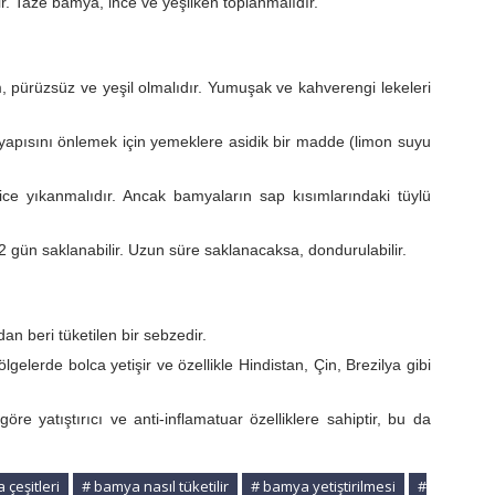
r. Taze bamya, ince ve yeşilken toplanmalıdır.
 pürüzsüz ve yeşil olmalıdır. Yumuşak ve kahverengi lekeleri
pısını önlemek için yemeklere asidik bir madde (limon suyu
e yıkanmalıdır. Ancak bamyaların sap kısımlarındaki tüylü
gün saklanabilir. Uzun süre saklanacaksa, dondurulabilir.
n beri tüketilen bir sebzedir.
gelerde bolca yetişir ve özellikle Hindistan, Çin, Brezilya gibi
e yatıştırıcı ve anti-inflamatuar özelliklere sahiptir, bu da
çeşitleri
# bamya nasıl tüketilir
# bamya yetiştirilmesi
#