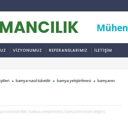
RMANCILIK
Mühend
MUZ
VİZYONUMUZ
REFERANSLARIMIZ
İLETİŞİM
itleri
bamya nasıl tüketilir
bamya yetiştirilmesi
bamyanın
a nasıl tüketilir,
bamya yetiştirilmesi,
bamyanın besin değeri,