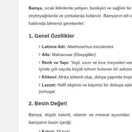
Bamya
, sıcak iklimlerde yetişen, besleyici ve sağlıklı b
zeytinyağlılarda ve çorbalarda kullanılır. Bamyanın etli ve
hakkında bilmeniz gerekenler:
1. Genel Özellikler
Latince Adı:
Abelmoschus esculentus
Aile:
Malvaceae (Ebeyigiller).
Renk ve Yapı:
Yeşil, uzun ve ince meyveleri va
içinde çok sayıda küçük tohum bulunan bir sebzed
Kökeni:
Afrika kökenli olup, dünya çapında tropik
Lezzet:
Hafif ekşimsi ve kayımsı bir dokuya sahip,
yumuşar.
2. Besin Değeri
Bamya, düşük kalorili, vitamin ve mineral açısından
bamyanın besin içeriği:
Kalori:
33 kcal