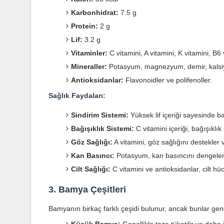
Karbonhidrat:
7.5 g
Protein:
2 g
Lif:
3.2 g
Vitaminler:
C vitamini, A vitamini, K vitamini, B6 v
Mineraller:
Potasyum, magnezyum, demir, kalsiy
Antioksidanlar:
Flavonoidler ve polifenoller.
Sağlık Faydaları:
Sindirim Sistemi:
Yüksek lif içeriği sayesinde bağ
Bağışıklık Sistemi:
C vitamini içeriği, bağışıklık
Göz Sağlığı:
A vitamini, göz sağlığını destekler
Kan Basıncı:
Potasyum, kan basıncını dengelem
Cilt Sağlığı:
C vitamini ve antioksidanlar, cilt hüc
3. Bamya Çeşitleri
Bamyanın birkaç farklı çeşidi bulunur, ancak bunlar genel