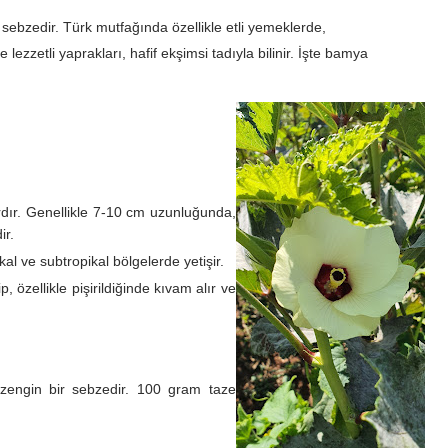
ir sebzedir. Türk mutfağında özellikle etli yemeklerde,
 lezzetli yaprakları, hafif ekşimsi tadıyla bilinir. İşte bamya
rdır. Genellikle 7-10 cm uzunluğunda,
ir.
al ve subtropikal bölgelerde yetişir.
 özellikle pişirildiğinde kıvam alır ve
 zengin bir sebzedir. 100 gram taze