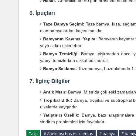
Hasat:
Genellikle 60-90 gün arasında hasat edili
6. İpuçları
Taze Bamya Seçimi:
Taze bamya, kısa, sağlam,
olan bamyalardan kaçınılmalıdır.
Bamyanın Kayımsı Yapısı:
Bamyanın kayımsı ya
veya sirke) eklenebilir.
Bamya Temizliği:
Bamya, pişirmeden önce iyic
yapıyı temizlerken dikkat edilmelidir.
Bamya Saklama:
Taze bamya, buzdolabında 1-2 
7. İlginç Bilgiler
Antik Mısır:
Bamya, Mısır'da çok eski zamanlarda
Tropikal Bitki:
Bamya, tropikal ve subtropikal böl
ülkelerde yaygındır.
Yatıştırıcı Özellik:
Bamya, bazı araştırmalara gör
sindirim problemleri için faydalıdır.
Tags
# Abelmoschus esculentus
# bamya
# bamya 