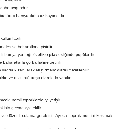
nce yapılıdır.
in daha uygundur.
, bu türde bamya daha az kayımsıdır.
ullanılabilir.
ates ve baharatlarla pişirilir.
li bamya yemeği, özellikle pilav eşliğinde popülerdir.
baharatlarla çorba haline getirilir.
ğda kızartılarak atıştırmalık olarak tüketilebilir.
rke ve tuzlu su) turşu olarak da yapılır.
ıcak, nemli topraklarda iyi yetişir.
kinin geçmesiyle ekilir.
ve düzenli sulama gerektirir. Ayrıca, toprak nemini korumak