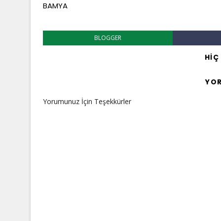
BAMYA
BLOGGER
HIÇ
YO
Yorumunuz İçin Teşekkürler