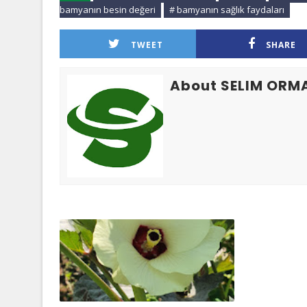
bamyanın besin değeri
# bamyanın sağlık faydaları
TWEET
SHARE
About SELIM ORM