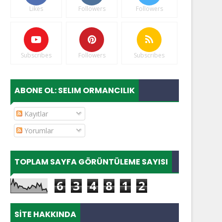
Likes
Followers
Followers
Subscribes
Followers
Subscribes
ABONE OL: SELIM ORMANCILIK
Kayıtlar
Yorumlar
TOPLAM SAYFA GÖRÜNTÜLEME SAYISI
6
3
4
8
1
2
SITE HAKKINDA