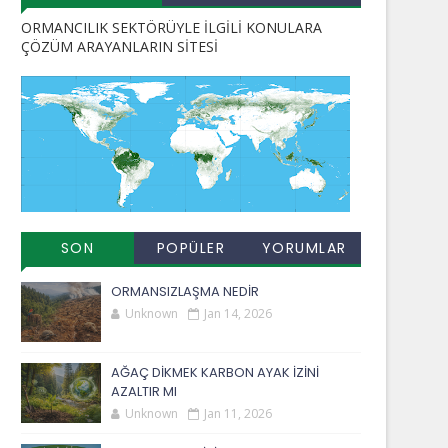
ORMANCILIK SEKTÖRÜYLE İLGİLİ KONULARA
ÇÖZÜM ARAYANLARIN SİTESİ
SON
POPÜLER
YORUMLAR
EKLENENLER
YAYINLAR
ORMANSIZLAŞMA NEDİR
Unknown
Jan 14, 2026
AĞAÇ DİKMEK KARBON AYAK İZİNİ
AZALTIR MI
Unknown
Jan 11, 2026