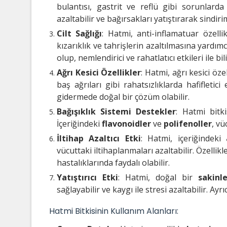
bulantısı, gastrit ve reflü gibi sorunlarda
azaltabilir ve bağırsakları yatıştırarak sindiri
Cilt Sağlığı
: Hatmi, anti-inflamatuar özellikl
kızarıklık ve tahrişlerin azaltılmasına yardım
olup, nemlendirici ve rahatlatıcı etkileri ile bili
Ağrı Kesici Özellikler
: Hatmi, ağrı kesici öze
baş ağrıları gibi rahatsızlıklarda hafifletici
gidermede doğal bir çözüm olabilir.
Bağışıklık Sistemi Destekler
: Hatmi bitki
İçeriğindeki
flavonoidler
ve
polifenoller
, vü
İltihap Azaltıcı Etki
: Hatmi, içeriğindeki
vücuttaki iltihaplanmaları azaltabilir. Özellikl
hastalıklarında faydalı olabilir.
Yatıştırıcı Etki
: Hatmi, doğal bir
sakinle
sağlayabilir ve kaygı ile stresi azaltabilir. Ayrı
Hatmi Bitkisinin Kullanım Alanları: