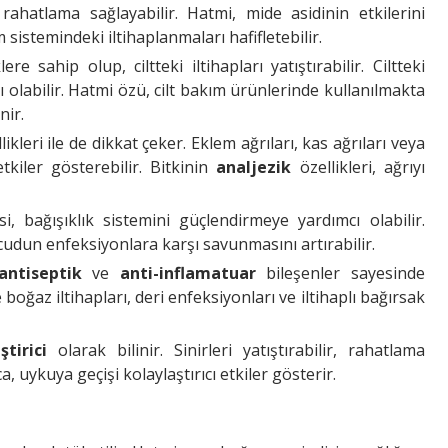
 rahatlama sağlayabilir. Hatmi, mide asidinin etkilerini
m sistemindeki iltihaplanmaları hafifletebilir.
ere sahip olup, ciltteki iltihapları yatıştırabilir. Ciltteki
cı olabilir. Hatmi özü, cilt bakım ürünlerinde kullanılmakta
nir.
llikleri ile de dikkat çeker. Eklem ağrıları, kas ağrıları veya
 etkiler gösterebilir. Bitkinin
analjezik
özellikleri, ağrıyı
si, bağışıklık sistemini güçlendirmeye yardımcı olabilir.
cudun enfeksiyonlara karşı savunmasını artırabilir.
antiseptik
ve
anti-inflamatuar
bileşenler sayesinde
e boğaz iltihapları, deri enfeksiyonları ve iltihaplı bağırsak
ştirici
olarak bilinir. Sinirleri yatıştırabilir, rahatlama
ca, uykuya geçişi kolaylaştırıcı etkiler gösterir.