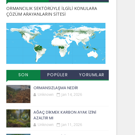
ORMANCILIK SEKTÖRÜYLE İLGİLİ KONULARA
ÇÖZÜM ARAYANLARIN SİTESİ
SON
POPÜLER
YORUMLAR
EKLENENLER
YAYINLAR
ORMANSIZLAŞMA NEDİR
Unknown
Jan 14, 2026
AĞAÇ DİKMEK KARBON AYAK İZİNİ
AZALTIR MI
Unknown
Jan 11, 2026