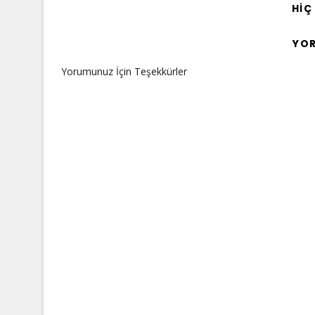
HIÇ
YO
Yorumunuz İçin Teşekkürler