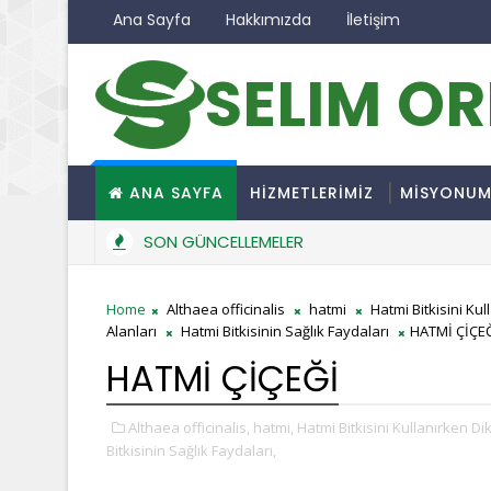
Ana Sayfa
Hakkımızda
İletişim
SELIM O
ANA SAYFA
HİZMETLERİMİZ
MİSYONU
SON GÜNCELLEMELER
Home
Althaea officinalis
hatmi
Hatmi Bitkisini Ku
Alanları
Hatmi Bitkisinin Sağlık Faydaları
HATMİ ÇİÇE
HATMİ ÇİÇEĞİ
Althaea officinalis,
hatmi,
Hatmi Bitkisini Kullanırken D
Bitkisinin Sağlık Faydaları,