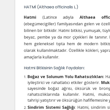
HATMİ (Althaea officinalis L.)
Hatmi
(Latince adıyla
Althaea offici
(ebegümecigiller) familyasından gelen ve özellikl
bilinen bir bitkidir. Hatmi bitkisi, yumuşak, tüy
beyaz, pembe ya da mor çiçekleri ile tanınır. 
hem geleneksel tıpta hem de modern bitkise
olarak kullanılmaktadır. Özellikle kökleri, yapra
amaçlarla kullanılır.
Hatmi Bitkisinin Sağlık Faydaları:
Boğaz ve Solunum Yolu Rahatsızlıkları
: H
iyileştirici ve rahatlatıcı etkiler gösterir.
Muk
sayesinde boğaz ağrısı, öksürük ve bronş
rahatsızlıklarında kullanılır. Hatmi, muk
tahrişi yatıştırır ve öksürüğün hafiflemesine y
Sindirim Sistemi Sağlığı
: Hatmi, sindirim s