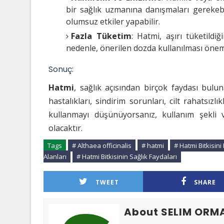
bir sağlık uzmanına danışmaları gerekebi
olumsuz etkiler yapabilir.
Fazla Tüketim
: Hatmi, aşırı tüketildiğ
nedenle, önerilen dozda kullanılması öneml
Sonuç:
Hatmi
, sağlık açısından birçok faydası bulu
hastalıkları, sindirim sorunları, cilt rahatsızlık
kullanmayı düşünüyorsanız, kullanım şekli
olacaktır.
Tags
# Althaea officinalis
# hatmi
# Hatmi Bitkisin
Alanları
# Hatmi Bitkisinin Sağlık Faydaları
TWEET
SHARE
About SELIM ORM