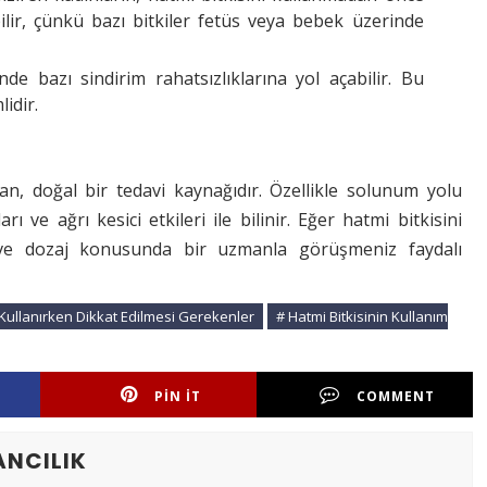
lir, çünkü bazı bitkiler fetüs veya bebek üzerinde
inde bazı sindirim rahatsızlıklarına yol açabilir. Bu
idir.
nan, doğal bir tedavi kaynağıdır. Özellikle solunum yolu
ları ve ağrı kesici etkileri ile bilinir. Eğer hatmi bitkisini
 ve dozaj konusunda bir uzmanla görüşmeniz faydalı
i Kullanırken Dikkat Edilmesi Gerekenler
# Hatmi Bitkisinin Kullanım
PIN IT
COMMENT
ANCILIK