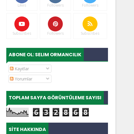
Likes
Followers
Followers
Subscribes
Followers
Subscribes
ABONE OL: SELIM ORMANCILIK
Kayıtlar
Yorumlar
TOPLAM SAYFA GÖRÜNTÜLEME SAYISI
6
3
2
8
6
8
SITE HAKKINDA