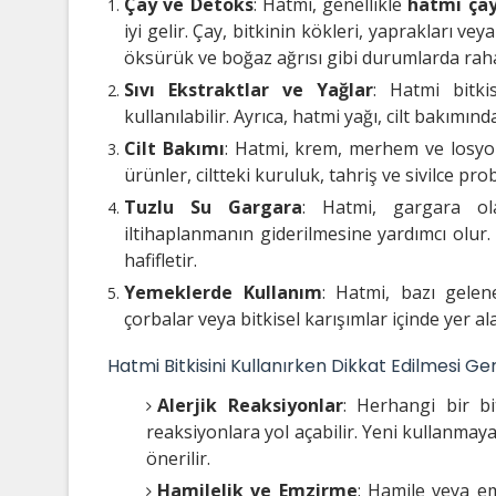
Çay ve Detoks
: Hatmi, genellikle
hatmi çay
iyi gelir. Çay, bitkinin kökleri, yaprakları veya
öksürük ve boğaz ağrısı gibi durumlarda rahatl
Sıvı Ekstraktlar ve Yağlar
: Hatmi bitkis
kullanılabilir. Ayrıca, hatmi yağı, cilt bakımında
Cilt Bakımı
: Hatmi, krem, merhem ve losyon 
ürünler, ciltteki kuruluk, tahriş ve sivilce pr
Tuzlu Su Gargara
: Hatmi, gargara ola
iltihaplanmanın giderilmesine yardımcı olur.
hafifletir.
Yemeklerde Kullanım
: Hatmi, bazı gelene
çorbalar veya bitkisel karışımlar içinde yer ala
Hatmi Bitkisini Kullanırken Dikkat Edilmesi Ge
Alerjik Reaksiyonlar
: Herhangi bir bi
reaksiyonlara yol açabilir. Yeni kullanmaya
önerilir.
Hamilelik ve Emzirme
: Hamile veya em