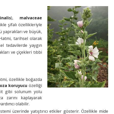
nalis
),
malvaceae
e şifalı özellikleriyle
lü yaprakları ve büyük,
Hatmi, tarihsel olarak
l tedavilerde yaygın
kları ve çiçekleri tıbbi
atmi, özellikle boğazda
oza koruyucu
özelliği
it gibi solunum yolu
oza zarını kaplayarak
ardımcı olabilir.
istemi üzerinde yatıştırıcı etkiler gösterir. Özellikle mide