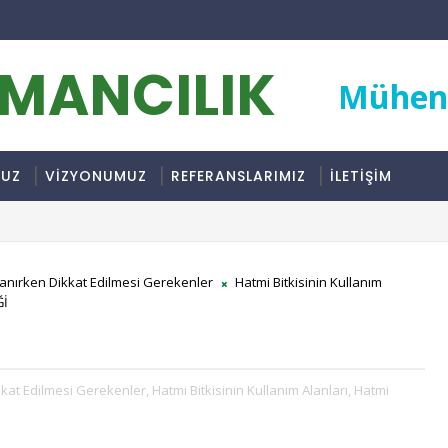
RMANCILIK
Mühend
MUZ
VİZYONUMUZ
REFERANSLARIMIZ
İLETİŞİM
llanırken Dikkat Edilmesi Gerekenler
Hatmi Bitkisinin Kullanım
Ğİ
ikkat Edilmesi Gerekenler,
Hatmi Bitkisinin Kullanım Alanları,
Hatmi