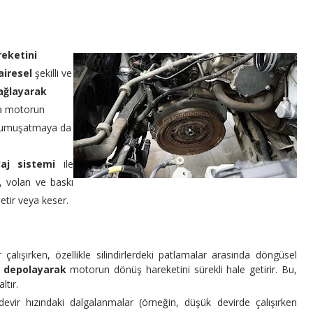
eketini
airesel
şekilli ve
ağlayarak
da motorun
umuşatmaya da
yaj sistemi
ile
, volan ve baskı
etir veya keser.
çalışırken, özellikle silindirlerdeki patlamalar arasında döngüsel
i
depolayarak
motorun dönüş hareketini sürekli hale getirir. Bu,
ltır.
evir hızındaki dalgalanmalar (örneğin, düşük devirde çalışırken