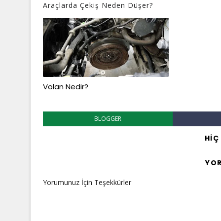
Araçlarda Çekiş Neden Düşer?
Volan Nedir?
BLOGGER
HIÇ
YO
Yorumunuz İçin Teşekkürler