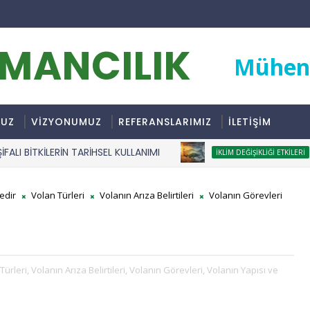
RMANCILIK
Mühend
MUZ
VİZYONUMUZ
REFERANSLARIMIZ
İLETİŞİM
 BİTKİLERİN TARİHSEL KULLANIMI
İkli
IKLIM DEĞIŞIKLIĞI ETKILERI
edir
Volan Türleri
Volanın Arıza Belirtileri
Volanın Görevleri
Türleri,
Volanın Arıza Belirtileri,
Volanın Görevleri,
Volanın Yapısı ve