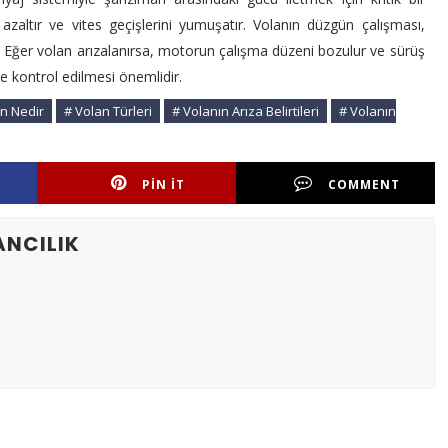
i azaltır ve vites geçişlerini yumuşatır. Volanın düzgün çalışması,
ar. Eğer volan arızalanırsa, motorun çalışma düzeni bozulur ve sürüş
 kontrol edilmesi önemlidir.
n Nedir
# Volan Türleri
# Volanın Arıza Belirtileri
# Volanın
PIN IT
COMMENT
ANCILIK