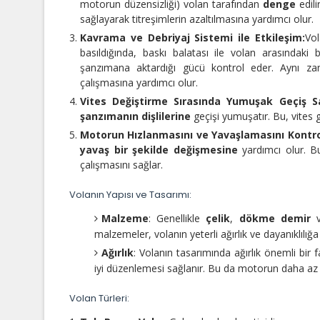
motorun düzensizliği) volan tarafından
denge
edili
sağlayarak titreşimlerin azaltılmasına yardımcı olur.
Kavrama ve Debriyaj Sistemi ile Etkileşim:
Vo
basıldığında, baskı balatası ile volan arasındaki 
şanzımana aktardığı gücü kontrol eder. Aynı 
çalışmasına yardımcı olur.
Vites Değiştirme Sırasında Yumuşak Geçiş S
şanzımanın dişlilerine
geçişi yumuşatır. Bu, vites g
Motorun Hızlanmasını ve Yavaşlamasını Kontr
yavaş bir şekilde değişmesine
yardımcı olur. Bu
çalışmasını sağlar.
Volanın Yapısı ve Tasarımı:
Malzeme
: Genellikle
çelik
,
dökme demir
v
malzemeler, volanın yeterli ağırlık ve dayanıklılığ
Ağırlık
: Volanın tasarımında ağırlık önemli bir 
iyi düzenlemesi sağlanır. Bu da motorun daha az t
Volan Türleri: