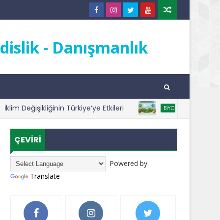
islik - Danışmanlık
m Değişikliğinin Türkiye’ye Etkileri
ORMANLAR
BIYOÇEŞITLILIK
ÇEVİRİ
Powered by
Translate