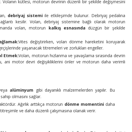
r. Volanın kütlesi, motorun devrinin düzenli bir şekilde değişmesini
lan,
debriyaj sistemi
ile etkileşimde bulunur. Debriyaj pedalına
bağlantı kesilir. Volan, debriyaj sistemine bağlı olarak motorun
zamanda volan, motorun
kalkış esnasında
düzgün bir şekilde
ağlamak:
Vites değiştirirken, volan dönme hareketini koruyarak
eçişlerinde yaşanacak titremeleri ve zorlukları engeller.
ol Etmek:
Volan, motorun hızlanma ve yavaşlama sırasında devrin
, ani motor devri değişikliklerini önler ve motorun daha verimli
eya
alüminyum
gibi dayanıklı malzemelerden yapılır. Bu
a sahip olmasını sağlar.
faktördür. Ağırlık arttıkça motorun
dönme momentini
daha
itreşimle ve daha düzenli çalışmasına olanak verir.