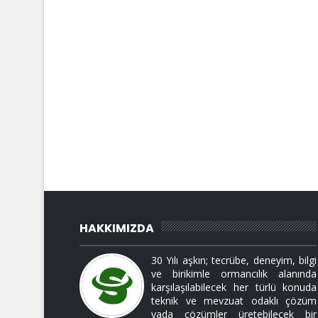
HAKKIMIZDA
30 Yılı aşkın; tecrübe, deneyim, bilgi
ve birikimle ormancılık alanında
karşılaşılabilecek her türlü konuda
teknik ve mevzuat odaklı çözüm
yada çözümler üretebilecek bir