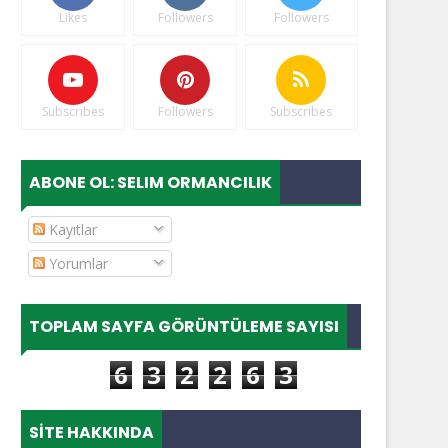
Likes
Followers
Followers
Subscribes
Followers
Subscribes
ABONE OL: SELIM ORMANCILIK
Kayıtlar
Yorumlar
TOPLAM SAYFA GÖRÜNTÜLEME SAYISI
6
3
2
2
6
3
SITE HAKKINDA