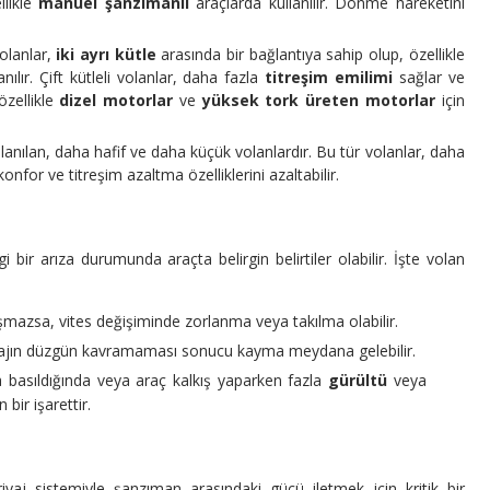
llikle
manuel şanzımanlı
araçlarda kullanılır. Dönme hareketini
olanlar,
iki ayrı kütle
arasında bir bağlantıya sahip olup, özellikle
ılır. Çift kütleli volanlar, daha fazla
titreşim emilimi
sağlar ve
özellikle
dizel motorlar
ve
yüksek tork üreten motorlar
için
lanılan, daha hafif ve daha küçük volanlardır. Bu tür volanlar, daha
onfor ve titreşim azaltma özelliklerini azaltabilir.
ngi bir arıza durumunda araçta belirgin belirtiler olabilir. İşte volan
şmazsa, vites değişiminde zorlanma veya takılma olabilir.
iyajın düzgün kavramaması sonucu kayma meydana gelebilir.
na basıldığında veya araç kalkış yaparken fazla
gürültü
veya
 bir işarettir.
aj sistemiyle şanzıman arasındaki gücü iletmek için kritik bir