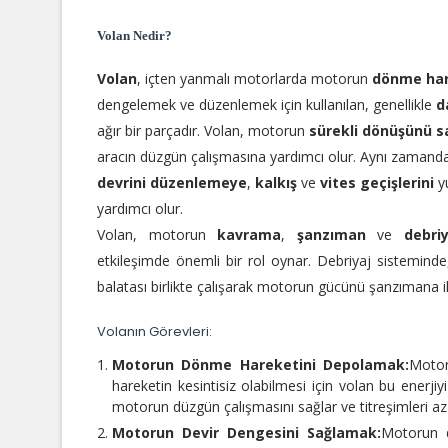
Volan Nedir?
Volan
, içten yanmalı motorlarda motorun
dönme har
dengelemek ve düzenlemek için kullanılan, genellikle
d
ağır bir parçadır. Volan, motorun
sürekli dönüşünü s
aracın düzgün çalışmasına yardımcı olur. Aynı zaman
devrini düzenlemeye
,
kalkış
ve
vites geçişlerini
y
yardımcı olur.
Volan, motorun
kavrama
,
şanzıman
ve
debri
etkileşimde önemli bir rol oynar. Debriyaj sisteminde
balatası birlikte çalışarak motorun gücünü şanzımana il
Volanın Görevleri:
Motorun Dönme Hareketini Depolamak:
Motor 
hareketin kesintisiz olabilmesi için volan bu enerjiy
motorun düzgün çalışmasını sağlar ve titreşimleri aza
Motorun Devir Dengesini Sağlamak:
Motorun d