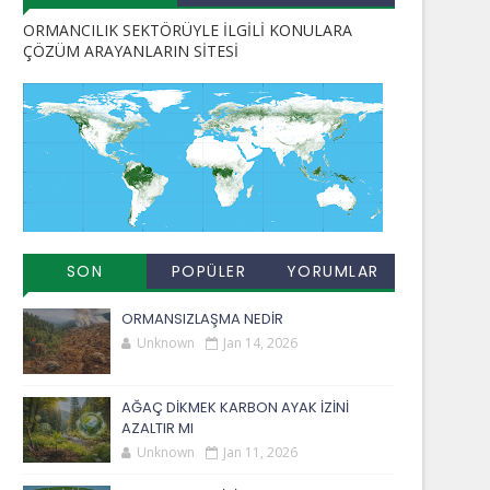
ORMANCILIK SEKTÖRÜYLE İLGİLİ KONULARA
ÇÖZÜM ARAYANLARIN SİTESİ
SON
POPÜLER
YORUMLAR
EKLENENLER
YAYINLAR
ORMANSIZLAŞMA NEDİR
Unknown
Jan 14, 2026
AĞAÇ DİKMEK KARBON AYAK İZİNİ
AZALTIR MI
Unknown
Jan 11, 2026