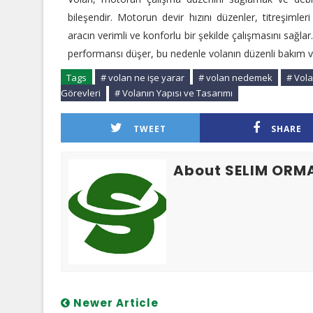
bileşendir. Motorun devir hızını düzenler, titreşimler
aracın verimli ve konforlu bir şekilde çalışmasını sağl
performansı düşer, bu nedenle volanın düzenli bakım ve
Tags
# volan ne işe yarar
# volan nedemek
# Vola
Görevleri
# Volanın Yapısı ve Tasarımı
TWEET
SHARE
About SELIM ORM
Newer Article