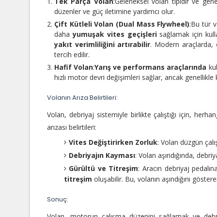
Tek Parça Volan
:
Geleneksel volan tipidir ve gene
düzenler ve güç iletimine yardımcı olur.
Çift Kütleli Volan (Dual Mass Flywheel)
:
Bu tür v
daha
yumuşak vites geçişleri
sağlamak için kullan
yakıt verimliliğini artırabilir
. Modern araçlarda, 
tercih edilir.
Hafif Volan
:
Yarış ve performans araçlarında
kul
hızlı motor devri değişimleri sağlar, ancak genellikle k
Volanın Arıza Belirtileri:
Volan, debriyaj sistemiyle birlikte çalıştığı için, herha
arızası belirtileri:
Vites Değiştirirken Zorluk
: Volan düzgün çalı
Debriyajın Kayması
: Volan aşındığında, debr
Gürültü ve Titreşim
: Aracın debriyaj pedalı
titreşim
oluşabilir. Bu, volanın aşındığını gösteren
Sonuç:
Volan, motorun çalışma düzenini sağlamak ve debriy