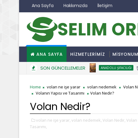
Ana Sayfa
Hakkımızda
İletişim
SELIM O
ANA SAYFA
HİZMETLERİMİZ
MİSYONU
SON GÜNCELLEMELER
ŞİFALI
ANADOLU ŞIFACILIĞI
Home
volan ne işe yarar
volan nedemek
Volan N
Volanın Yapısı ve Tasarımı
Volan Nedir?
Volan Nedir?
volan ne işe yarar,
volan nedemek,
Volan Nedir,
Volan 
Tasarımı,