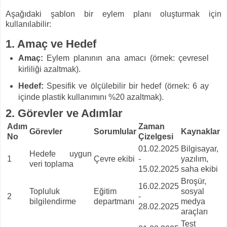
Aşağıdaki şablon bir eylem planı oluşturmak için
kullanılabilir:
1. Amaç ve Hedef
Amaç:
Eylem planının ana amacı (örnek: çevresel
kirliliği azaltmak).
Hedef:
Spesifik ve ölçülebilir bir hedef (örnek: 6 ay
içinde plastik kullanımını %20 azaltmak).
2. Görevler ve Adımlar
Adım
Zaman
Görevler
Sorumlular
Kaynaklar
No
Çizelgesi
01.02.2025
Bilgisayar,
Hedefe uygun
1
Çevre ekibi
-
yazılım,
veri toplama
15.02.2025
saha ekibi
Broşür,
16.02.2025
Topluluk
Eğitim
sosyal
2
-
bilgilendirme
departmanı
medya
28.02.2025
araçları
Test