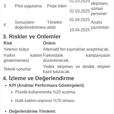
01.03.2025
ekipmanı,
3
Pilot uygulama
Proje lideri
-
uzman
31.03.2025
personel
01.04.2025
Sonuçların
Yönetim
Analiz
4
-
değerlendirilmesi
ekibi
yazılımları
10.04.2025
3. Riskler ve Önlemler
Risk
Önlem
Yetersiz bütçe
Alternatif fon kaynakları araştırılacak.
Halkın katılım
Farkındalık kampanyaları
göstermemesi
düzenlenecek.
Yedek ekipman ve destek ekipleri
Teknik sorunlar
hazır tutulacak.
4. İzleme ve Değerlendirme
KPI (Anahtar Performans Göstergeleri):
Plastik kullanımında %20 azalma.
Halk katılım oranının %70 olması.
Değerlendirme Yöntemi: