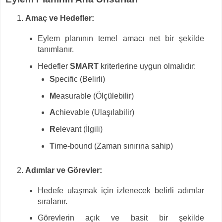
Amaç ve Hedefler:
Eylem planının temel amacı net bir şekilde
tanımlanır.
Hedefler
SMART
kriterlerine uygun olmalıdır:
S
pecific (Belirli)
M
easurable (Ölçülebilir)
A
chievable (Ulaşılabilir)
R
elevant (İlgili)
T
ime-bound (Zaman sınırına sahip)
Adımlar ve Görevler:
Hedefe ulaşmak için izlenecek belirli adımlar
sıralanır.
Görevlerin açık ve basit bir şekilde