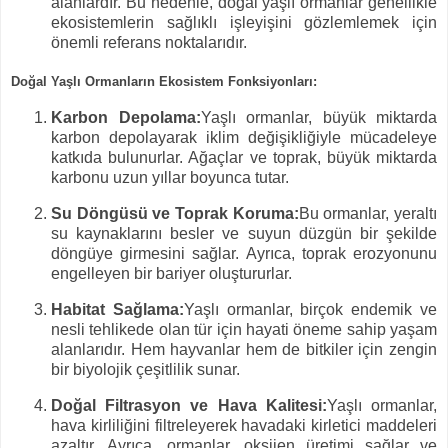
alanlardır. Bu nedenle, doğal yaşlı ormanlar genellikle
ekosistemlerin sağlıklı işleyişini gözlemlemek için
önemli referans noktalarıdır.
Doğal Yaşlı Ormanların Ekosistem Fonksiyonları:
Karbon Depolama:
Yaşlı ormanlar, büyük miktarda
karbon depolayarak iklim değişikliğiyle mücadeleye
katkıda bulunurlar. Ağaçlar ve toprak, büyük miktarda
karbonu uzun yıllar boyunca tutar.
Su Döngüsü ve Toprak Koruma:
Bu ormanlar, yeraltı
su kaynaklarını besler ve suyun düzgün bir şekilde
döngüye girmesini sağlar. Ayrıca, toprak erozyonunu
engelleyen bir bariyer oluştururlar.
Habitat Sağlama:
Yaşlı ormanlar, birçok endemik ve
nesli tehlikede olan tür için hayati öneme sahip yaşam
alanlarıdır. Hem hayvanlar hem de bitkiler için zengin
bir biyolojik çeşitlilik sunar.
Doğal Filtrasyon ve Hava Kalitesi:
Yaşlı ormanlar,
hava kirliliğini filtreleyerek havadaki kirletici maddeleri
azaltır. Ayrıca, ormanlar, oksijen üretimi sağlar ve