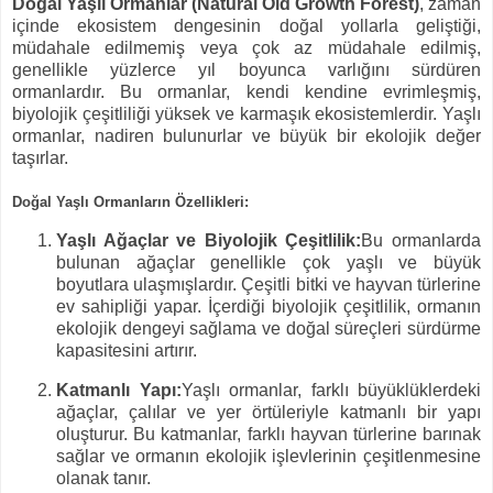
Doğal Yaşlı Ormanlar (Natural Old Growth Forest)
, zaman
içinde ekosistem dengesinin doğal yollarla geliştiği,
müdahale edilmemiş veya çok az müdahale edilmiş,
genellikle yüzlerce yıl boyunca varlığını sürdüren
ormanlardır. Bu ormanlar, kendi kendine evrimleşmiş,
biyolojik çeşitliliği yüksek ve karmaşık ekosistemlerdir. Yaşlı
ormanlar, nadiren bulunurlar ve büyük bir ekolojik değer
taşırlar.
Doğal Yaşlı Ormanların Özellikleri:
Yaşlı Ağaçlar ve Biyolojik Çeşitlilik:
Bu ormanlarda
bulunan ağaçlar genellikle çok yaşlı ve büyük
boyutlara ulaşmışlardır. Çeşitli bitki ve hayvan türlerine
ev sahipliği yapar. İçerdiği biyolojik çeşitlilik, ormanın
ekolojik dengeyi sağlama ve doğal süreçleri sürdürme
kapasitesini artırır.
Katmanlı Yapı:
Yaşlı ormanlar, farklı büyüklüklerdeki
ağaçlar, çalılar ve yer örtüleriyle katmanlı bir yapı
oluşturur. Bu katmanlar, farklı hayvan türlerine barınak
sağlar ve ormanın ekolojik işlevlerinin çeşitlenmesine
olanak tanır.