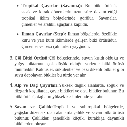
Tropikal Çayırlar (Savanna):
Bu bitki örtüsü,
sıcak ve kurak dönemlerin uzun süre devam ettiği
tropikal iklim bölgelerinde görülür. Savanalar,
çimenler ve aralıklı ağaçlarla kaplıdır.
Ilıman Çayırlar (Step):
Ilıman bölgelerde, özellikle
kuru ve yarı kuru iklimlerde gelişen bitki örtüsüdür.
Çimenler ve bazı çalı türleri yaygındır.
Çöl Bitki Örtüsü:
Çöl bölgelerinde, suyun kısıtlı olduğu ve
yağış miktarının çok düşük olduğu yerlerde bitki örtüsü
minimaldir. Kaktüsler, sukulentler ve bazı dikenli bitkiler gibi
suyu depolayan bitkiler bu türde yer alır.
Alp ve Dağ Çayırları:
Yüksek dağlık alanlarda, soğuk ve
rüzgarlı koşullarda, çayır bitkileri ve otsu bitkiler bulunur. Bu
bitki örtüsü, dağların yüksek kesimlerinde yer alır.
Savan ve Çalılık:
Tropikal ve subtropikal bölgelerde,
yağışlar düzensiz olan alanlarda çalılık ve savan bitki örtüsü
bulunur. Çalılıklar, genellikle küçük, kuraklığa dayanıklı
bitkilerden oluşur.