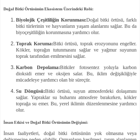
Doğal Bitki Örtüsünün Ekosistem Üzerindeki Rolü:
Biyolojik Çeşitliliğin Korunması:
Doğal bitki örtüsü, farklı
bitki türlerinin ve hayvanların yaşam alanlarını sağlar. Bu da
biyoçeşitliliğin korunmasına yardımcı olur.
Toprak Koruma:
Bitki örtüsü, toprak erozyonunu engeller.
Kökler, toprağın tutunmasını sağlar ve yağmur suyunun
toprak tarafından emilmesini sağlar.
Karbon Depolama:
Bitkiler fotosentez yoluyla karbon
dioksidi emer ve oksijen salar. Bu, iklim değişikliğiyle
mücadeleye yardımcı olan bir süreçtir.
Su Döngüsü:
Bitki örtüsü, suyun atmosferdeki dolaşımını
sağlar. Yapraklar su buharını atmosfere bırakırken, kökler
toprağa su emer. Bu, yerel iklimin düzenlenmesine yardımcı
olur.
İnsan Etkisi ve Doğal Bitki Örtüsünün Değişimi:
İnsan faaliyetleri, doğal bitki örtüsünün yok olmasına veya
değişmesine neden olabilir. Ormanların kesilmesi, tarım alanlarının