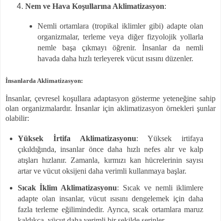
Nem ve Hava Koşullarına Aklimatizasyon
:
Nemli ortamlara (tropikal iklimler gibi) adapte olan
organizmalar, terleme veya diğer fizyolojik yollarla
nemle başa çıkmayı öğrenir. İnsanlar da nemli
havada daha hızlı terleyerek vücut ısısını düzenler.
İnsanlarda Aklimatizasyon:
İnsanlar, çevresel koşullara adaptasyon gösterme yeteneğine sahip
olan organizmalardır. İnsanlar için aklimatizasyon örnekleri şunlar
olabilir:
Yüksek İrtifa Aklimatizasyonu
: Yüksek irtifaya
çıkıldığında, insanlar önce daha hızlı nefes alır ve kalp
atışları hızlanır. Zamanla, kırmızı kan hücrelerinin sayısı
artar ve vücut oksijeni daha verimli kullanmaya başlar.
Sıcak İklim Aklimatizasyonu
: Sıcak ve nemli iklimlere
adapte olan insanlar, vücut ısısını dengelemek için daha
fazla terleme eğilimindedir. Ayrıca, sıcak ortamlara maruz
kaldıkça, vücut daha verimli bir şekilde serinler.