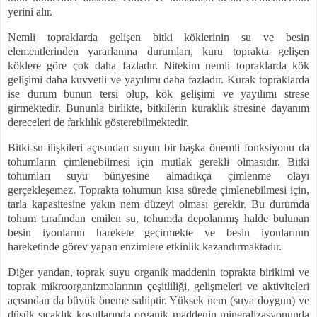
yerini alır.
Nemli topraklarda gelişen bitki köklerinin su ve besin
elementlerinden yararlanma durumları, kuru toprakta gelişen
köklere göre çok daha fazladır. Nitekim nemli topraklarda kök
gelişimi daha kuvvetli ve yayılımı daha fazladır. Kurak topraklarda
ise durum bunun tersi olup, kök gelişimi ve yayılımı strese
girmektedir. Bununla birlikte, bitkilerin kuraklık stresine dayanım
dereceleri de farklılık gösterebilmektedir.
Bitki-su ilişkileri açısından suyun bir başka önemli fonksiyonu da
tohumların çimlenebilmesi için mutlak gerekli olmasıdır. Bitki
tohumları suyu bünyesine almadıkça çimlenme olayı
gerçekleşemez. Toprakta tohumun kısa sürede çimlenebilmesi için,
tarla kapasitesine yakın nem düzeyi olması gerekir. Bu durumda
tohum tarafından emilen su, tohumda depolanmış halde bulunan
besin iyonlarını harekete geçirmekte ve besin iyonlarının
hareketinde görev yapan enzimlere etkinlik kazandırmaktadır.
Diğer yandan, toprak suyu organik maddenin toprakta birikimi ve
toprak mikroorganizmalarının çeşitliliği, gelişmeleri ve aktiviteleri
açısından da büyük öneme sahiptir. Yüksek nem (suya doygun) ve
düşük sıcaklık koşullarında organik maddenin mineralizasyonunda