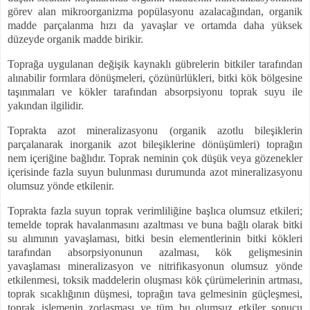
görev alan mikroorganizma popülasyonu azalacağından, organik
madde parçalanma hızı da yavaşlar ve ortamda daha yüksek
düzeyde organik madde birikir.
Toprağa uygulanan değişik kaynaklı gübrelerin bitkiler tarafından
alınabilir formlara dönüşmeleri, çözünürlükleri, bitki kök bölgesine
taşınmaları ve kökler tarafından absorpsiyonu toprak suyu ile
yakından ilgilidir.
Toprakta azot mineralizasyonu (organik azotlu bileşiklerin
parçalanarak inorganik azot bileşiklerine dönüşümleri) toprağın
nem içeriğine bağlıdır. Toprak neminin çok düşük veya gözenekler
içerisinde fazla suyun bulunması durumunda azot mineralizasyonu
olumsuz yönde etkilenir.
Toprakta fazla suyun toprak verimliliğine başlıca olumsuz etkileri;
temelde toprak havalanmasını azaltması ve buna bağlı olarak bitki
su alımının yavaşlaması, bitki besin elementlerinin bitki kökleri
tarafından absorpsiyonunun azalması, kök gelişmesinin
yavaşlaması mineralizasyon ve nitrifikasyonun olumsuz yönde
etkilenmesi, toksik maddelerin oluşması kök çürümelerinin artması,
toprak sıcaklığının düşmesi, toprağın tava gelmesinin güçleşmesi,
toprak işlemenin zorlaşması ve tüm bu olumsuz etkiler sonucu