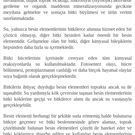
havalanma, düşük toprak sıcaklığı, mikrobiyal (biyolojik) aktivitede
gerileme ve organik maddenin mineralizasyonunda gecikme
meydana gelmekte ve sonuçta bitki büyümesi ve ürün verimi
sınırlanmaktadır.
Su, yalnızca besin elementlerinin bitkilerce alımına hizmet eden bir
çözücü olmayıp, diğer bitki besinleri kadar önemli bir besin
elementidir. Gelişmekte olan bir bitki, diğer kimyasal bileşiklerin
hepsinden daha fazla su içermektedir.
Bitki hücrelerinin içerisinde cereyan eden tüm kimyasal
reaksiyonlarda su kullanılmaktadır. Fotosentez olayı, hücre
bölünmesi, protoplazmanın canlılığı ve daha birçok hayatsal olaylar
suya bağımlı olarak gerçekleşmektedir.
Bitkilerin ihtiyaç duyduğu besin elementleri toprakta ancak su ile
taşınabilir. Su yardımıyla kök çevresine taşınan besin elementlerinin
bitki köklerine geçişi ve bitkilerce alımı da ancak su vasıtasıyla
gerçekleşebilir.
Besin elementi herhangi bir şekilde suda erimemiş halde bulunursa
bitkiye geçemez ve bitki beslenmesinde görev alamaz, toprak
çözeltisinde bulunan besin elementleri çözelti ile hareket eder ve
bitki köklerince absorbe edilen ve kullanılan besin elementlerinin