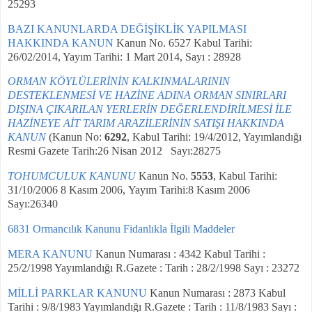
25293
BAZI KANUNLARDA DEĞİŞİKLİK YAPILMASI
HAKKINDA KANUN
Kanun No. 6527 Kabul Tarihi:
26/02/2014, Yayım Tarihi: 1 Mart 2014, Sayı : 28928
ORMAN KÖYLÜLERİNİN KALKINMALARININ
DESTEKLENMESİ VE HAZİNE ADINA ORMAN SINIRLARI
DIŞINA ÇIKARILAN YERLERİN DEĞERLENDİRİLMESİ İLE
HAZİNEYE AİT TARIM ARAZİLERİNİN SATIŞI HAKKINDA
KANUN
(Kanun No:
6292
, Kabul Tarihi: 19/4/2012, Yayımlandığı
Resmi Gazete Tarih:26 Nisan 2012 Sayı:28275
TOHUMCULUK KANUNU
Kanun No.
5553
, Kabul Tarihi:
31/10/2006 8 Kasım 2006, Yayım Tarihi:8 Kasım 2006
Sayı:26340
6831 Ormancılık Kanunu Fidanlıkla İlgili Maddeler
MERA KANUNU
Kanun Numarası : 4342 Kabul Tarihi :
25/2/1998 Yayımlandığı R.Gazete : Tarih : 28/2/1998 Sayı : 23272
MİLLİ PARKLAR KANUNU
Kanun Numarası : 2873 Kabul
Tarihi : 9/8/1983 Yayımlandığı R.Gazete : Tarih : 11/8/1983 Sayı :